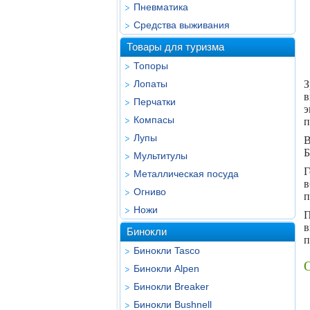
Пневматика
Средства выживания
Товары для туризма
Топоры
Лопаты
З
в
Перчатки
э
Компасы
п
Лупы
В
Б
Мультитулы
Г
Металлическая посуда
в
Огниво
п
Ножи
П
в
Бинокли
п
Бинокли Tasco
Бинокли Alpen
Бинокли Breaker
Бинокли Bushnell