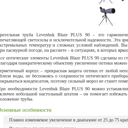
рительная труба Levenhuk Blaze PLUS 90 – это гармоничн
печатляющей светосилы и исключительной надежности. Эта зрит
кстремальных температур и сложных условий наблюдений. Вы с
ри пасмурной погоде, на рассвете – в ситуациях, в которых ярко
се оптические элементы Levenhuk Blaze PLUS 90 сделаны из с
лагодаря панкратическому объективу увеличение оптики можно ме
ерметичный корпус – прекрасная защита оптики от любой неп
близи воды, не беспокоясь о сохранности оптического прибора
окрываться конденсатом, поэтому сильный мороз не станет пом
ри необходимости Levenhuk Blaze PLUS 90 можно устанавлив
ключен небольшой настольный штатив – он помогает избежать 
оложение трубы.
Основные особенности
Плавно изменяемое увеличение в диапазоне от 25 до 75 кра