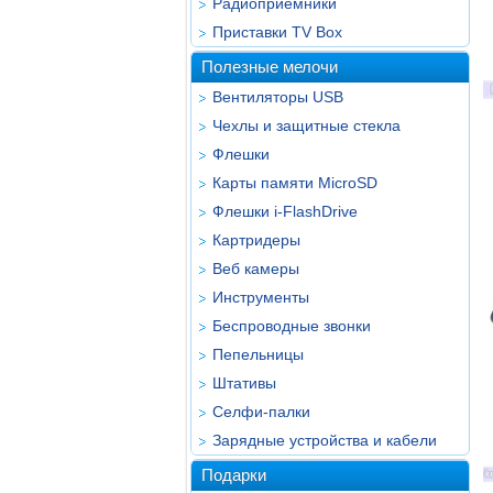
Радиоприёмники
Приставки TV Box
Полезные мелочи
Вентиляторы USB
Чехлы и защитные стекла
Флешки
Карты памяти MicroSD
Флешки i-FlashDrive
Картридеры
Веб камеры
Инструменты
Беспроводные звонки
Пепельницы
Штативы
Селфи-палки
Зарядные устройства и кабели
Подарки