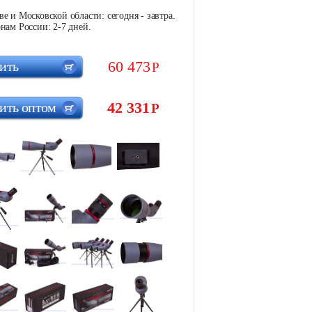
е и Московской области: сегодня - завтра.
нам России: 2-7 дней.
60 473
ить
Р
42 331
ить оптом
Р