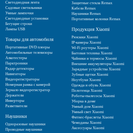
Светодиодная лента
Защитные стекла Remax
Садовые светильники
Кабели Remax
Умные лампочки
Наушники Remax
Светодиодные установки
Портативные колонки Remax
Бегущие строки
Лампы USB
Продукция Xiaomi
Рюкзаки Xiaomi
Товары для автомобиля
IP-камеры Xiaomi
Портативные DVD плееры
Wi-Fi роутеры Xiaomi
Автомобильные телевизоры
Бытовая техника Xiaomi
Алкотестеры
Чайники и термосы Xiaomi
Парктроники
Внешние аккумуляторы Xiaomi
Радар-детекторы
Зарядные устройства Xiaomi
Навигаторы
Зубные щетки Xiaomi
Видеорегистраторы
Ноутбуки Xiaomi
Номерная рамка с камерой
Одежда и обувь Xiaomi
Зеркало видеорегистратор
Полотенца Xiaomi
Держатели
Роботы-пылесосы Xiaomi
Инверторы
Уборка в доме
Разветвители
Умный дом Xiaomi
Умный свет Xiaomi
Наушники
Фитнес-браслеты Xiaomi
Чемоданы Xiaomi
Одноразовые наушники
Аксессуары Xiaomi
Проводные наушники