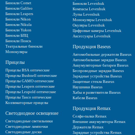
Бинокли Comet
Бинокли Levenhuk
Бинокли Galileo
Компасы Levenhuk
Бинокли Leapers
Лупы Levenhuk
Бинокли Nikon
Монокуляры Levenhuk
Бинокли Nikula
Окуляры Levenhuk
Бинокли Yukon
Цифровые камеры Levenhuk
Бинокли БПЦ
Аксессуары Levenhuk
Бинокли Поиск
Театральные бинокли
Продукция Baseus
Монокуляры
Автомобильные держатели Baseus
Автомобильные зарядки Baseus
Прицелы
Аккумуляторные батареи Baseus
Прицелы BSA оптические
Беспроводные зарядки Baseus
Прицелы Bushnell оптические
Зарядные устройства Baseus
Прицелы GAMO оптические
Защитные стекла Baseus
Прицелы Leapers оптические
Наушники Baseus
Прицелы Leupold оптические
Хабы и разветвители Baseus
Прицелы Tasco оптические
Кабели Baseus
Коллиматорные прицелы
Продукция Remax
Светодиодное освещение
Селфи-палки Remax
Светодиодные светильники
Внешние аккумуляторы Remax
Светодиодные лампочки
Держатели Remax
Светодиодные доски
Зарядные устройства Remax