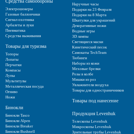
Средства самообороны
Наручные часы
Электрошокеры
Подарки на 23 Февраля
Газовые баллончики
Подарки на 8 Марта
Сигнал охотника
Шкатулки для украшений
Арбалеты и луки
Декоративные ножи
Пневматика
Водные игры
Средства выживания
3D лампы
Светящиеся маски
Товары для туризма
Кинетический песок
Самокаты TechTeam
Топоры
Тюбинги
Лопаты
Наборы из кожи
Перчатки
Меховые брелки
Компасы
Розы в колбе
Лупы
Мишки из роз
Мультитулы
Увлажнители воздуха
Металлическая посуда
Товары для одностраничников
Огниво
Ножи
Товары под нанесение
Бинокли
Продукция Levenhuk
Бинокли Tasco
Бинокли Alpen
Телескопы Levenhuk
Бинокли Breaker
Микроскопы Levenhuk
Бинокли Bushnell
Зрительные трубы Levenhuk