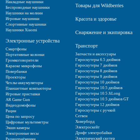
Накладные наушники
Товары для Wildberries
Беспроводные наушники
Наушники на молнии
Игровые наушники
Красота и здоровье
Спортивные наушники
Наушники Xiaomi
Снаряжение и экипировка
Электронные устройства
Транспорт
Смартфоны
Запчасти и аксессуары
Портативные колонки
Гироскутеры 6.5 дюймов
Громкоговорители
Гироскутеры 7 дюймов
Караоке микрофоны
Гироскутеры 8 дюймов
Повербанки
Гироскутеры 9 дюймов
Проекторы
Гироскутеры 10 дюймов
Чехлы-аккумуляторы
Гироскутеры 10.5 дюймов
Планшетные компьютеры
Гироскутеры 10.5 JiLong
Игровые приставки
Гироскутеры 10.5 дюймов GT
AR Game Gun
Гироскутеры 12 дюймов
Видеодомофоны
Гироскутеры с ручкой
Рации
Сегвеи
Цена по запросу
Ховерборд
Цифровые мультиметры
Электроскейт
Экшн камеры
Дрифт электробайки
Электронные весы
Электрический скутер
Радиоприёмники