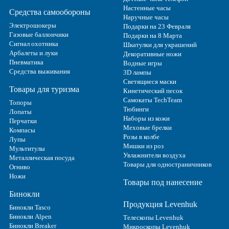
Настенные часы
Средства самообороны
Наручные часы
Электрошокеры
Подарки на 23 Февраля
Газовые баллончики
Подарки на 8 Марта
Сигнал охотника
Шкатулки для украшений
Арбалеты и луки
Декоративные ножи
Пневматика
Водные игры
Средства выживания
3D лампы
Светящиеся маски
Товары для туризма
Кинетический песок
Самокаты TechTeam
Топоры
Тюбинги
Лопаты
Наборы из кожи
Перчатки
Меховые брелки
Компасы
Розы в колбе
Лупы
Мишки из роз
Мультитулы
Увлажнители воздуха
Металлическая посуда
Товары для одностраничников
Огниво
Ножи
Товары под нанесение
Бинокли
Продукция Levenhuk
Бинокли Tasco
Бинокли Alpen
Телескопы Levenhuk
Бинокли Breaker
Микроскопы Levenhuk