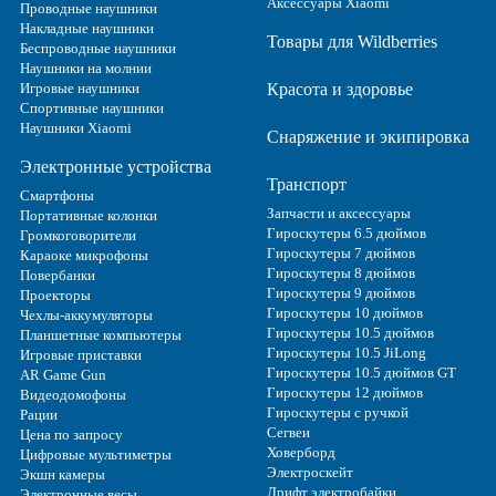
Аксессуары Xiaomi
Проводные наушники
Накладные наушники
Товары для Wildberries
Беспроводные наушники
Наушники на молнии
Игровые наушники
Красота и здоровье
Спортивные наушники
Наушники Xiaomi
Снаряжение и экипировка
Электронные устройства
Транспорт
Смартфоны
Запчасти и аксессуары
Портативные колонки
Гироскутеры 6.5 дюймов
Громкоговорители
Гироскутеры 7 дюймов
Караоке микрофоны
Гироскутеры 8 дюймов
Повербанки
Гироскутеры 9 дюймов
Проекторы
Гироскутеры 10 дюймов
Чехлы-аккумуляторы
Гироскутеры 10.5 дюймов
Планшетные компьютеры
Гироскутеры 10.5 JiLong
Игровые приставки
Гироскутеры 10.5 дюймов GT
AR Game Gun
Гироскутеры 12 дюймов
Видеодомофоны
Гироскутеры с ручкой
Рации
Сегвеи
Цена по запросу
Ховерборд
Цифровые мультиметры
Электроскейт
Экшн камеры
Дрифт электробайки
Электронные весы