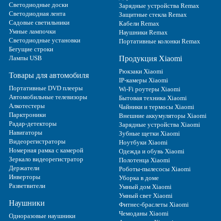
Светодиодные доски
Зарядные устройства Remax
Светодиодная лента
Защитные стекла Remax
Садовые светильники
Кабели Remax
Умные лампочки
Наушники Remax
Светодиодные установки
Портативные колонки Remax
Бегущие строки
Лампы USB
Продукция Xiaomi
Рюкзаки Xiaomi
Товары для автомобиля
IP-камеры Xiaomi
Портативные DVD плееры
Wi-Fi роутеры Xiaomi
Автомобильные телевизоры
Бытовая техника Xiaomi
Алкотестеры
Чайники и термосы Xiaomi
Парктроники
Внешние аккумуляторы Xiaomi
Радар-детекторы
Зарядные устройства Xiaomi
Навигаторы
Зубные щетки Xiaomi
Видеорегистраторы
Ноутбуки Xiaomi
Номерная рамка с камерой
Одежда и обувь Xiaomi
Зеркало видеорегистратор
Полотенца Xiaomi
Держатели
Роботы-пылесосы Xiaomi
Инверторы
Уборка в доме
Разветвители
Умный дом Xiaomi
Умный свет Xiaomi
Наушники
Фитнес-браслеты Xiaomi
Чемоданы Xiaomi
Одноразовые наушники