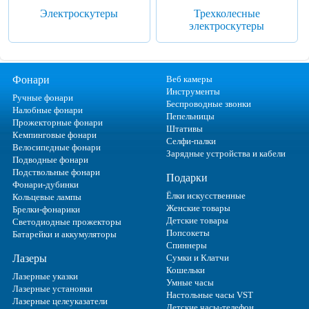
Электроскутеры
Трехколесные
электроскутеры
Фонари
Веб камеры
Инструменты
Ручные фонари
Беспроводные звонки
Налобные фонари
Пепельницы
Прожекторные фонари
Штативы
Кемпинговые фонари
Селфи-палки
Велосипедные фонари
Зарядные устройства и кабели
Подводные фонари
Подствольные фонари
Подарки
Фонари-дубинки
Ёлки искусственные
Кольцевые лампы
Женские товары
Брелки-фонарики
Детские товары
Светодиодные прожекторы
Попсокеты
Батарейки и аккумуляторы
Спиннеры
Лазеры
Сумки и Клатчи
Кошельки
Лазерные указки
Умные часы
Лазерные установки
Настольные часы VST
Лазерные целеуказатели
Детские часы-телефон