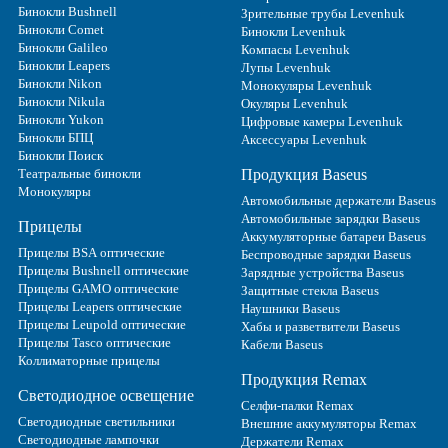
Бинокли Bushnell
Зрительные трубы Levenhuk
Бинокли Comet
Бинокли Levenhuk
Бинокли Galileo
Компасы Levenhuk
Бинокли Leapers
Лупы Levenhuk
Бинокли Nikon
Монокуляры Levenhuk
Бинокли Nikula
Окуляры Levenhuk
Бинокли Yukon
Цифровые камеры Levenhuk
Бинокли БПЦ
Аксессуары Levenhuk
Бинокли Поиск
Театральные бинокли
Продукция Baseus
Монокуляры
Автомобильные держатели Baseus
Автомобильные зарядки Baseus
Прицелы
Аккумуляторные батареи Baseus
Прицелы BSA оптические
Беспроводные зарядки Baseus
Прицелы Bushnell оптические
Зарядные устройства Baseus
Прицелы GAMO оптические
Защитные стекла Baseus
Прицелы Leapers оптические
Наушники Baseus
Прицелы Leupold оптические
Хабы и разветвители Baseus
Прицелы Tasco оптические
Кабели Baseus
Коллиматорные прицелы
Продукция Remax
Светодиодное освещение
Селфи-палки Remax
Светодиодные светильники
Внешние аккумуляторы Remax
Светодиодные лампочки
Держатели Remax