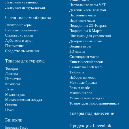
Лазерные установки
Настольные часы VST
Лазерные целеуказатели
Детские часы-телефон
Настенные часы
Средства самообороны
Наручные часы
Электрошокеры
Подарки на 23 Февраля
Газовые баллончики
Подарки на 8 Марта
Сигнал охотника
Шкатулки для украшений
Арбалеты и луки
Декоративные ножи
Пневматика
Водные игры
Средства выживания
3D лампы
Светящиеся маски
Товары для туризма
Кинетический песок
Самокаты TechTeam
Топоры
Тюбинги
Лопаты
Наборы из кожи
Перчатки
Меховые брелки
Компасы
Розы в колбе
Лупы
Мишки из роз
Мультитулы
Увлажнители воздуха
Металлическая посуда
Товары для одностраничников
Огниво
Ножи
Товары под нанесение
Бинокли
Продукция Levenhuk
Бинокли Tasco