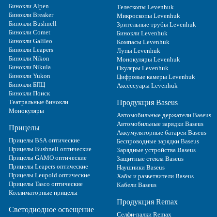
Бинокли Alpen
Телескопы Levenhuk
Бинокли Breaker
Микроскопы Levenhuk
Бинокли Bushnell
Зрительные трубы Levenhuk
Бинокли Comet
Бинокли Levenhuk
Бинокли Galileo
Компасы Levenhuk
Бинокли Leapers
Лупы Levenhuk
Бинокли Nikon
Монокуляры Levenhuk
Бинокли Nikula
Окуляры Levenhuk
Бинокли Yukon
Цифровые камеры Levenhuk
Бинокли БПЦ
Аксессуары Levenhuk
Бинокли Поиск
Театральные бинокли
Продукция Baseus
Монокуляры
Автомобильные держатели Baseus
Автомобильные зарядки Baseus
Прицелы
Аккумуляторные батареи Baseus
Прицелы BSA оптические
Беспроводные зарядки Baseus
Прицелы Bushnell оптические
Зарядные устройства Baseus
Прицелы GAMO оптические
Защитные стекла Baseus
Прицелы Leapers оптические
Наушники Baseus
Прицелы Leupold оптические
Хабы и разветвители Baseus
Прицелы Tasco оптические
Кабели Baseus
Коллиматорные прицелы
Продукция Remax
Светодиодное освещение
Селфи-палки Remax