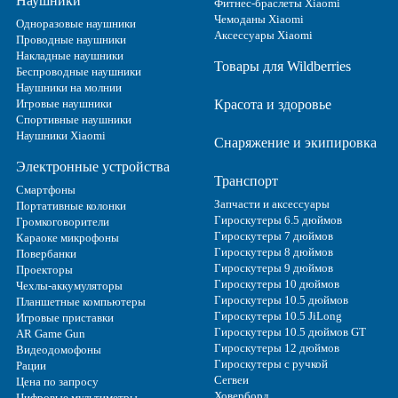
Наушники
Фитнес-браслеты Xiaomi
Чемоданы Xiaomi
Одноразовые наушники
Аксессуары Xiaomi
Проводные наушники
Накладные наушники
Товары для Wildberries
Беспроводные наушники
Наушники на молнии
Игровые наушники
Красота и здоровье
Спортивные наушники
Наушники Xiaomi
Снаряжение и экипировка
Электронные устройства
Транспорт
Смартфоны
Запчасти и аксессуары
Портативные колонки
Гироскутеры 6.5 дюймов
Громкоговорители
Гироскутеры 7 дюймов
Караоке микрофоны
Гироскутеры 8 дюймов
Повербанки
Гироскутеры 9 дюймов
Проекторы
Гироскутеры 10 дюймов
Чехлы-аккумуляторы
Гироскутеры 10.5 дюймов
Планшетные компьютеры
Гироскутеры 10.5 JiLong
Игровые приставки
Гироскутеры 10.5 дюймов GT
AR Game Gun
Гироскутеры 12 дюймов
Видеодомофоны
Гироскутеры с ручкой
Рации
Сегвеи
Цена по запросу
Ховерборд
Цифровые мультиметры