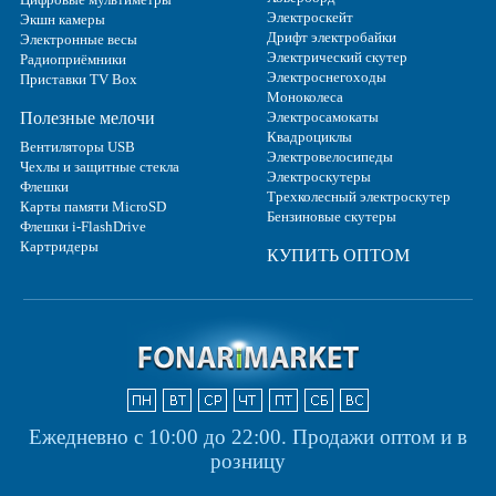
Электроскейт
Экшн камеры
Дрифт электробайки
Электронные весы
Электрический скутер
Радиоприёмники
Электроснегоходы
Приставки TV Box
Моноколеса
Полезные мелочи
Электросамокаты
Квадроциклы
Вентиляторы USB
Электровелосипеды
Чехлы и защитные стекла
Электроскутеры
Флешки
Трехколесный электроскутер
Карты памяти MicroSD
Бензиновые скутеры
Флешки i-FlashDrive
Картридеры
КУПИТЬ ОПТОМ
Ежедневно с 10:00 до 22:00.
Продажи оптом и в
розницу