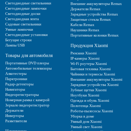
Светодиодные светильники
Внешние аккумуляторы Remax
Светодиодные лампочки
Держатели Remax
Светодиодные доски
Зарядные устройства Remax
Светодиодная лента
Защитные стекла Remax
Садовые светильники
Кабели Remax
Умные лампочки
Наушники Remax
Светодиодные установки
Портативные колонки Remax
Бегущие строки
Лампы USB
Продукция Xiaomi
Рюкзаки Xiaomi
Товары для автомобиля
IP-камеры Xiaomi
Портативные DVD плееры
Wi-Fi роутеры Xiaomi
Автомобильные телевизоры
Бытовая техника Xiaomi
Алкотестеры
Чайники и термосы Xiaomi
Парктроники
Внешние аккумуляторы Xiaomi
Радар-детекторы
Зарядные устройства Xiaomi
Навигаторы
Зубные щетки Xiaomi
Видеорегистраторы
Ноутбуки Xiaomi
Номерная рамка с камерой
Одежда и обувь Xiaomi
Зеркало видеорегистратор
Полотенца Xiaomi
Держатели
Роботы-пылесосы Xiaomi
Инверторы
Уборка в доме
Разветвители
Умный дом Xiaomi
Умный свет Xiaomi