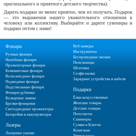
оригинального и приятного детского творчества).
Дарить подарки не менее приятно, чем их получать. Подарок
— это выражения нашего уважительного отношения к
человеку или коллективу. Выбирайте и дарите сувениры и
подарки оптом с нами!
Фонари
Веб камеры
Инструменты
Ручные фонари
Беспроводные звонки
Налобные фонари
Пепельницы
Прожекторные фонари
Штативы
Кемпинговые фонари
Селфи-палки
Велосипедные фонари
Зарядные устройства и кабели
Подводные фонари
Подствольные фонари
Подарки
Фонари-дубинки
Ёлки искусственные
Кольцевые лампы
Женские товары
Брелки-фонарики
Детские товары
Светодиодные прожекторы
Попсокеты
Батарейки и аккумуляторы
Спиннеры
Лазеры
Сумки и Клатчи
Кошельки
Лазерные указки
Умные часы