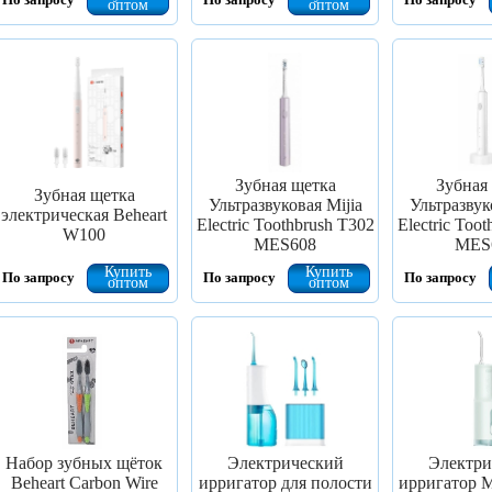
оптом
оптом
Зубная щетка
Зубная
Зубная щетка
Ультразвуковая Mijia
Ультразвук
электрическая Beheart
Electric Toothbrush T302
Electric Too
W100
MES608
MES
Купить
Купить
По запросу
По запросу
По запросу
оптом
оптом
Набор зубных щёток
Электрический
Электри
Beheart Carbon Wire
ирригатор для полости
ирригатор Mi