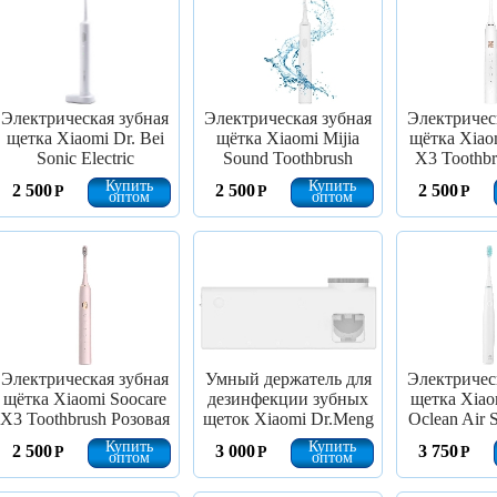
Электрическая зубная
Электрическая зубная
Электричес
щетка Xiaomi Dr. Bei
щётка Xiaomi Mijia
щётка Xiao
Sonic Electric
Sound Toothbrush
X3 Toothbr
Купить
Купить
2 500
2 500
2 500
Р
Р
Р
оптом
оптом
Электрическая зубная
Умный держатель для
Электричес
щётка Xiaomi Soocare
дезинфекции зубных
щетка Xiao
X3 Toothbrush Розовая
щеток Xiaomi Dr.Meng
Oclean Air 
Купить
Купить
2 500
3 000
3 750
Р
Р
Р
оптом
оптом