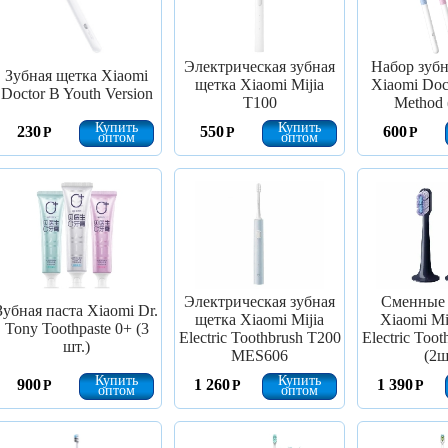
Электрическая зубная
Набор зуб
Зубная щетка Xiaomi
щетка Xiaomi Mijia
Xiaomi Doc
Doctor B Youth Version
T100
Method 
Купить
Купить
230
550
600
Р
Р
Р
оптом
оптом
Электрическая зубная
Сменные 
Зубная паста Xiaomi Dr.
щетка Xiaomi Mijia
Xiaomi Mi
Tony Toothpaste 0+ (3
Electric Toothbrush T200
Electric Too
шт.)
MES606
(2ш
Купить
Купить
900
1 260
1 390
Р
Р
Р
оптом
оптом