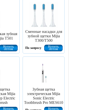
Сменные насадки для
кая зубная
зубной щетки Mijia
jia T501
T300/T500
Купить
Купить
По запросу
оптом
оптом
 щетка
Зубная щетка
кая Mijia
электрическая Mijia
p Electric
Sonic Electric
brush
Toothbrush Pro MES610
Купить
Купить
По запросу