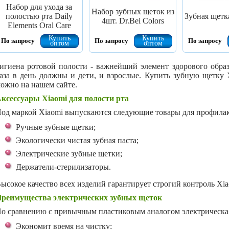
Набор для ухода за
Набор зубных щеток из
полостью рта Daily
Зубная щетк
4шт. Dr.Bei Colors
Elements Oral Care
Купить
Купить
По запросу
По запросу
По запросу
оптом
оптом
игиена ротовой полости - важнейший элемент здорового обра
аза в день должны и дети, и взрослые. Купить зубную щетку 
ожно на нашем сайте.
ксессуары Xiaomi для полости рта
од маркой Xiaomi выпускаются следующие товары для профилак
Ручные зубные щетки;
Экологически чистая зубная паста;
Электрические зубные щетки;
Держатели-стерилизаторы.
ысокое качество всех изделий гарантирует строгий контроль Xia
реимущества электрических зубных щеток
о сравнению с привычным пластиковым аналогом электрическая
Экономит время на чистку;