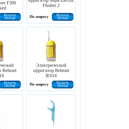
ирригатор Mijia Electric
sser F300
Flusher 2
ked
Купить
Купить
По запросу
оптом
оптом
ческий
Электрический
 Beheart
ирригатор Beheart
18
IE018
Купить
Купить
По запросу
оптом
оптом