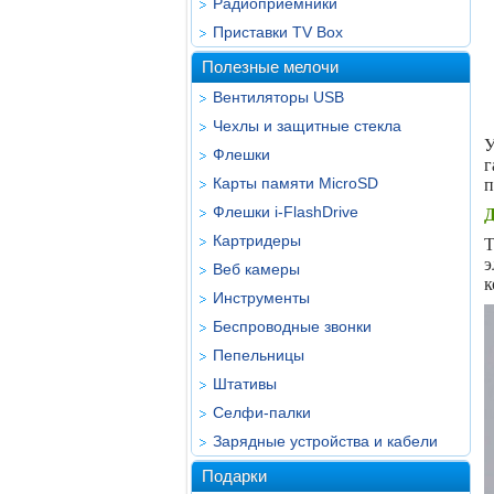
Радиоприёмники
Приставки TV Box
Полезные мелочи
Вентиляторы USB
Чехлы и защитные стекла
У
Флешки
г
Карты памяти MicroSD
п
Флешки i-FlashDrive
Д
Картридеры
Т
э
Веб камеры
к
Инструменты
Беспроводные звонки
Пепельницы
Штативы
Селфи-палки
Зарядные устройства и кабели
Подарки