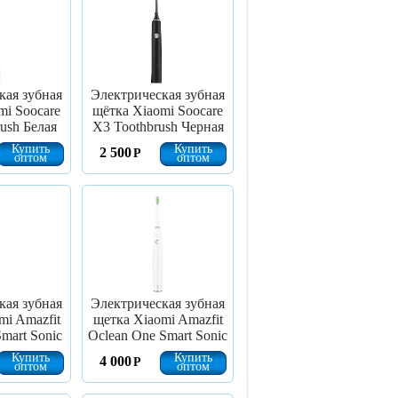
кая зубная
Электрическая зубная
mi Soocare
щётка Xiaomi Soocare
ush Белая
X3 Toothbrush Черная
Купить
Купить
2 500
Р
оптом
оптом
кая зубная
Электрическая зубная
mi Amazfit
щетка Xiaomi Amazfit
Smart Sonic
Oclean One Smart Sonic
Купить
Купить
4 000
Р
оптом
оптом