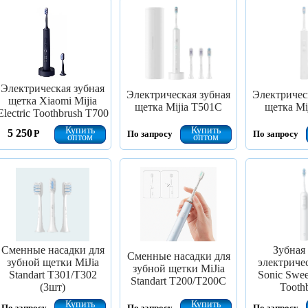
Электрическая зубная
Электрическая зубная
Электричес
щетка Xiaomi Mijia
щетка Mijia T501C
щетка Mi
Electric Toothbrush T700
Купить
Купить
5 250
Р
По запросу
По запросу
оптом
оптом
Сменные насадки для
Зубная
Сменные насадки для
зубной щетки MiJia
электричес
зубной щетки MiJia
Standart T301/T302
Sonic Swee
Standart T200/T200C
(3шт)
Tooth
Купить
Купить
По запросу
По запросу
По запросу