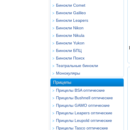
Бинокли Comet
Бинокли Galileo
Бинокли Leapers
Бинокли Nikon
Бинокли Nikula
Бинокли Yukon
Бинокли БПЦ
Бинокли Поиск
Театральные бинокли
Монокуляры
Прицелы
Прицелы BSA оптические
Прицелы Bushnell оптические
Прицелы GAMO оптические
Прицелы Leapers оптические
Прицелы Leupold оптические
Прицелы Tasco оптические