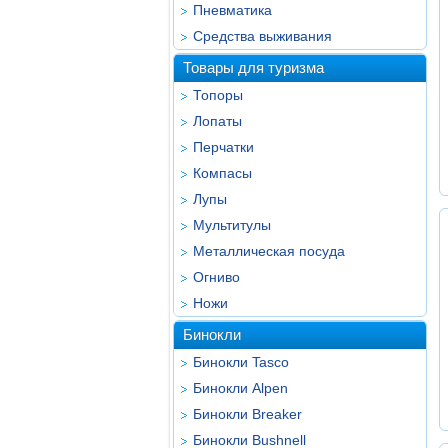
Пневматика
Средства выживания
Товары для туризма
Топоры
Лопаты
Перчатки
Компасы
Лупы
Мультитулы
Металлическая посуда
Огниво
Ножи
Бинокли
Бинокли Tasco
Бинокли Alpen
Бинокли Breaker
Бинокли Bushnell