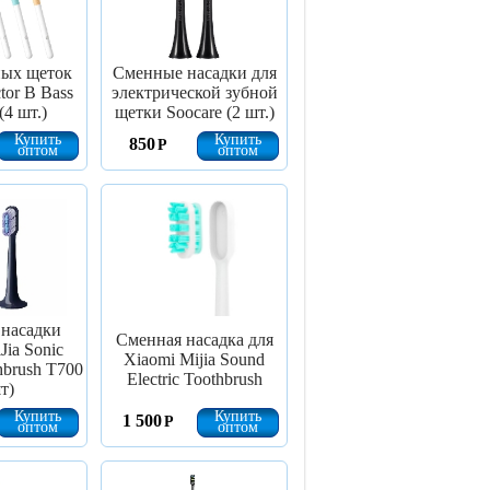
ных щеток
Сменные насадки для
tor B Bass
электрической зубной
(4 шт.)
щетки Soocare (2 шт.)
Купить
Купить
850
Р
оптом
оптом
насадки
Сменная насадка для
Jia Sonic
Xiaomi Mijia Sound
thbrush T700
Electric Toothbrush
т)
Купить
Купить
1 500
Р
оптом
оптом