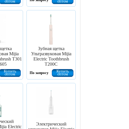
оптом
оптом
 щетка
Зубная щетка
овая Mijia
Ультразвуковая Mijia
thbrush T301
Electric Toothbrush
605
T200C
Купить
Купить
По запросу
оптом
оптом
ческий
Электрический
jia Electric