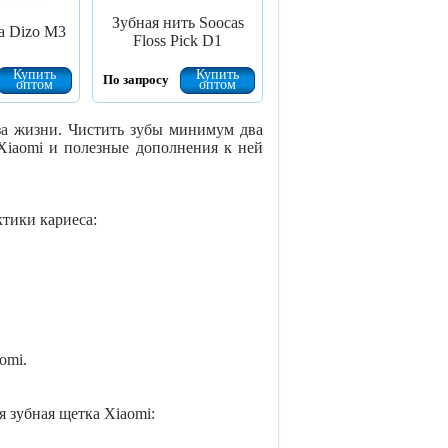
Зубная нить Soocas
а Dizo M3
Floss Pick D1
Купить
Купить
По запросу
оптом
оптом
за жизни. Чистить зубы минимум два
Xiaomi и полезные дополнения к ней
тики кариеса:
omi.
 зубная щетка Xiaomi: