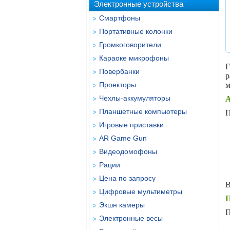
Электронные устройства
Смартфоны
Портативные колонки
Громкоговорители
Караоке микрофоны
Г
Повербанки
р
Проекторы
м
Чехлы-аккумуляторы
А
Планшетные компьютеры
П
Игровые приставки
AR Game Gun
Видеодомофоны
Рации
Цена по запросу
В
Цифровые мультиметры
П
Экшн камеры
П
Электронные весы