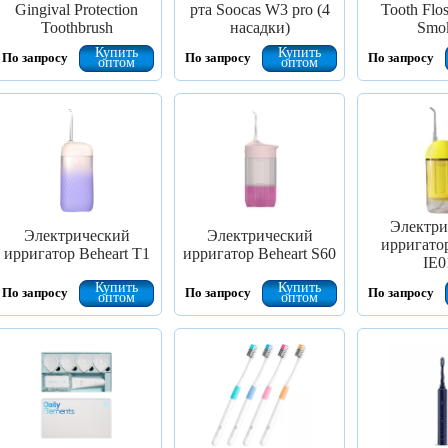
Gingival Protection
рта Soocas W3 pro (4
Tooth Flo
Toothbrush
насадки)
Smo
Купить
Купить
По запросу
По запросу
По запросу
оптом
оптом
Электри
Электрический
Электрический
ирригатор
ирригатор Beheart T1
ирригатор Beheart S60
IE0
Купить
Купить
По запросу
По запросу
По запросу
оптом
оптом