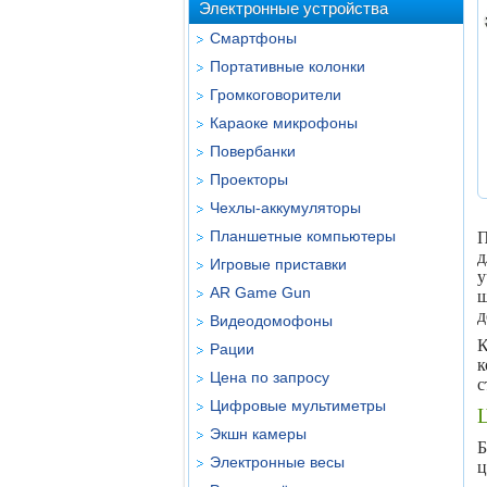
Электронные устройства
Смартфоны
Портативные колонки
Громкоговорители
Караоке микрофоны
Повербанки
Проекторы
Чехлы-аккумуляторы
Планшетные компьютеры
П
д
Игровые приставки
AR Game Gun
ш
д
Видеодомофоны
К
Рации
Цена по запросу
с
Цифровые мультиметры
Ц
Экшн камеры
Б
Электронные весы
ц