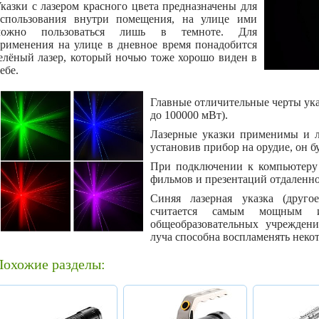
казки с лазером красного цвета предназначены для
спользования внутри помещения, на улице ими
можно пользоваться лишь в темноте. Для
рименения на улице в дневное время понадобится
елёный лазер, который ночью тоже хорошо виден в
ебе.
Главные отличительные черты указ
до 100000 мВт).
Лазерные указки применимы и л
установив прибор на орудие, он 
При подключении к компьютеру 
фильмов и презентаций отдаленно
Синяя лазерная указка (друго
считается самым мощным и
общеобразовательных учрежден
луча способна воспламенять неко
Похожие разделы: