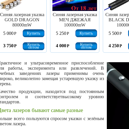
Синяя лазерная указка
Синяя лазерная указка
Синяя лазер
GOLD DRAGON
МЕЧ ДЖЕЖАЯ
BLACK 
80000mW
100000mW
1000
Купить
Купить
5 000
5 250
5 500
Р
Р
Р
Купить
Купить
3 750
4 000
4 250
Р
Р
Р
оптом
оптом
рактичное и ультрасовременное приспособление
ля работы, эксперимента или развлечений. В
учебных заведениях лазеры применимы очень
ироко, великолепно замещая устаревшую указку из
ерева.
ачество продукции, находится под постоянным
контролем и соответствуетвысокому уровню
тандартов.
вета лазеров бывают самые разные
ольше всего пользуются спросом указки с зелёным
ветом лазера.