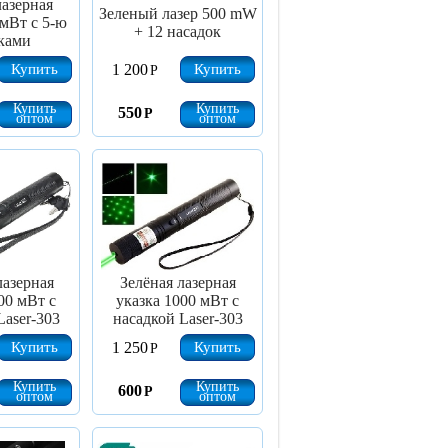
лазерная
Зеленый лазер 500 mW
 мВт с 5-ю
+ 12 насадок
ками
Купить
Купить
1 200
Р
Купить
Купить
550
Р
оптом
оптом
лазерная
Зелёная лазерная
00 мВт с
указка 1000 мВт с
Laser-303
насадкой Laser-303
Купить
Купить
1 250
Р
Купить
Купить
600
Р
оптом
оптом