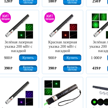
Купить
Купить
120
180
250
Р
Р
Р
оптом
оптом
Зелёная лазерная
Красная лазерная
Зелёная 
указка 200 мВт с
указка 200 мВт с
указка 200
насадкой
насадкой
насад
Купить
Купить
900
900
1 000
Р
Р
Р
Купить
Купить
390
390
419
Р
Р
Р
оптом
оптом