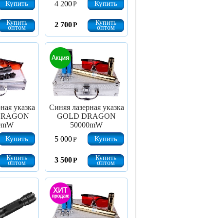
Купить
Купить
4 200
Р
Купить
Купить
2 700
Р
оптом
оптом
ная указка
Синяя лазерная указка
DRAGON
GOLD DRAGON
0mW
50000mW
Купить
Купить
5 000
Р
Купить
Купить
3 500
Р
оптом
оптом