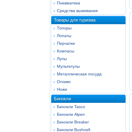
Пневматика
Средства выживания
Товары для туризма
Топоры
Лопаты
Перчатки
Компасы
Лупы
Мультитулы
Металлическая посуда
Огниво
Ножи
Бинокли
Бинокли Tasco
Бинокли Alpen
Бинокли Breaker
Бинокли Bushnell