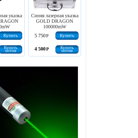
ная указка
Синяя лазерная указка
DRAGON
GOLD DRAGON
00mW
100000mW
Купить
Купить
5 750
Р
Купить
Купить
4 500
Р
оптом
оптом