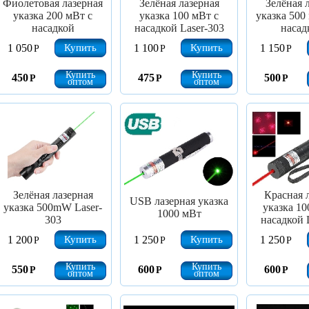
Фиолетовая лазерная
Зелёная лазерная
Зелёная 
указка 200 мВт с
указка 100 мВт с
указка 500
насадкой
насадкой Laser-303
насад
Купить
Купить
1 050
1 100
1 150
Р
Р
Р
Купить
Купить
450
475
500
Р
Р
Р
оптом
оптом
Зелёная лазерная
Красная 
USB лазерная указка
указка 500mW Laser-
указка 10
1000 мВт
303
насадкой 
Купить
Купить
1 200
1 250
1 250
Р
Р
Р
Купить
Купить
550
600
600
Р
Р
Р
оптом
оптом