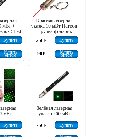
лазерная
Красная лазерная
0 мВт +
указка 10 мВт Патрон
елок 5Led
+ ручка-фонарик
Купить
Купить
258
Р
Купить
Купить
90
Р
оптом
оптом
лазерная
Зелёная лазерная
 5 мВт
указка 200 мВт
Купить
Купить
750
Р