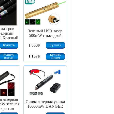
 лазеров
Зеленый USB лазер
Зеленый
500mW с насадкой
й Красный
Купить
Купить
1 850
Р
Купить
Купить
1 137
Р
оптом
оптом
я лазерная
Синяя лазерная указка
mW зелёная
10000mW DANGER
красная