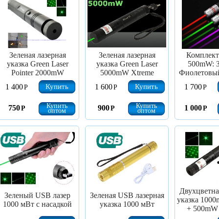
Зеленая лазерная
Зеленая лазерная
Комплект
указка Green Laser
указка Green Laser
500mW: 
Pointer 2000mW
5000mW Xtreme
Фиолетовы
Купить
Купить
1 400
1 600
1 700
Р
Р
Р
Купить
Купить
750
900
1 000
Р
Р
Р
оптом
оптом
Двухцветна
Зеленый USB лазер
Зеленая USB лазерная
указка 1000
1000 мВт с насадкой
указка 1000 мВт
+ 500mW 