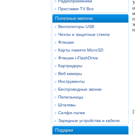
Радиоприёмники
У
и
Приставки TV Box
Полезные мелочи
п
з
Вентиляторы USB
н
Чехлы и защитные стекла
Флешки
Карты памяти MicroSD
Флешки i-FlashDrive
Картридеры
Веб камеры
Инструменты
Беспроводные звонки
Пепельницы
Штативы
Селфи-палки
Зарядные устройства и кабели
Подарки