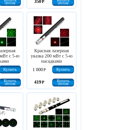
Купить
Купить
350
Р
оптом
оптом
лазерная
Красная лазерная
 мВт с 5-ю
указка 200 мВт с 5-ю
ками
насадками
Купить
Купить
1 000
Р
Купить
Купить
419
Р
оптом
оптом