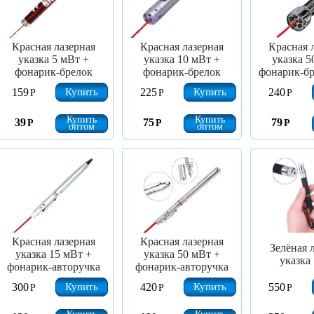
Красная лазерная
Красная лазерная
Красная 
указка 5 мВт +
указка 10 мВт +
указка 5
фонарик-брелок
фонарик-брелок
фонарик-бр
Купить
Купить
159
225
240
Р
Р
Р
Купить
Купить
39
75
79
Р
Р
Р
оптом
оптом
Красная лазерная
Красная лазерная
Зелёная 
указка 15 мВт +
указка 50 мВт +
указка
фонарик-авторучка
фонарик-авторучка
Купить
Купить
300
420
550
Р
Р
Р