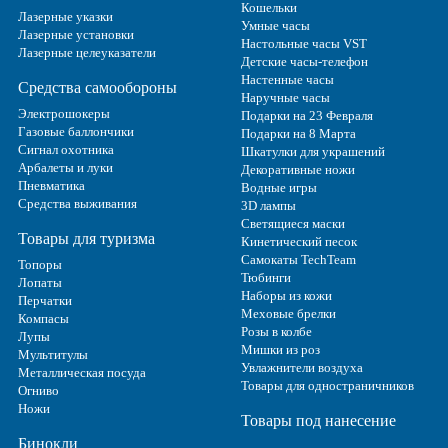
Кошельки
Лазерные указки
Умные часы
Лазерные установки
Настольные часы VST
Лазерные целеуказатели
Детские часы-телефон
Настенные часы
Средства самообороны
Наручные часы
Электрошокеры
Подарки на 23 Февраля
Газовые баллончики
Подарки на 8 Марта
Сигнал охотника
Шкатулки для украшений
Арбалеты и луки
Декоративные ножи
Пневматика
Водные игры
Средства выживания
3D лампы
Светящиеся маски
Товары для туризма
Кинетический песок
Самокаты TechTeam
Топоры
Тюбинги
Лопаты
Наборы из кожи
Перчатки
Меховые брелки
Компасы
Розы в колбе
Лупы
Мишки из роз
Мультитулы
Увлажнители воздуха
Металлическая посуда
Товары для одностраничников
Огниво
Ножи
Товары под нанесение
Бинокли