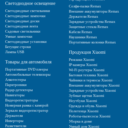
Светодиодное освещение
Селфи-палки Remax
Светодиодные светильники
Внешние аккумуляторы Remax
Светодиодные лампочки
Держатели Remax
Светодиодные доски
Зарядные устройства Remax
Светодиодная лента
Защитные стекла Remax
Садовые светильники
Кабели Remax
Умные лампочки
Наушники Remax
Светодиодные установки
Портативные колонки Remax
Бегущие строки
Лампы USB
Продукция Xiaomi
Рюкзаки Xiaomi
Товары для автомобиля
IP-камеры Xiaomi
Портативные DVD плееры
Wi-Fi роутеры Xiaomi
Автомобильные телевизоры
Бытовая техника Xiaomi
Алкотестеры
Чайники и термосы Xiaomi
Парктроники
Внешние аккумуляторы Xiaomi
Радар-детекторы
Зарядные устройства Xiaomi
Навигаторы
Зубные щетки Xiaomi
Видеорегистраторы
Ноутбуки Xiaomi
Номерная рамка с камерой
Одежда и обувь Xiaomi
Зеркало видеорегистратор
Полотенца Xiaomi
Держатели
Роботы-пылесосы Xiaomi
Инверторы
Уборка в доме
Разветвители
Умный дом Xiaomi