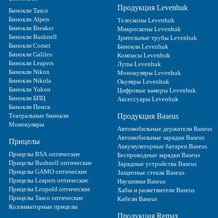
Продукция Levenhuk
Бинокли Tasco
Бинокли Alpen
Телескопы Levenhuk
Бинокли Breaker
Микроскопы Levenhuk
Бинокли Bushnell
Зрительные трубы Levenhuk
Бинокли Comet
Бинокли Levenhuk
Бинокли Galileo
Компасы Levenhuk
Бинокли Leapers
Лупы Levenhuk
Бинокли Nikon
Монокуляры Levenhuk
Бинокли Nikula
Окуляры Levenhuk
Бинокли Yukon
Цифровые камеры Levenhuk
Бинокли БПЦ
Аксессуары Levenhuk
Бинокли Поиск
Театральные бинокли
Продукция Baseus
Монокуляры
Автомобильные держатели Baseus
Автомобильные зарядки Baseus
Прицелы
Аккумуляторные батареи Baseus
Прицелы BSA оптические
Беспроводные зарядки Baseus
Прицелы Bushnell оптические
Зарядные устройства Baseus
Прицелы GAMO оптические
Защитные стекла Baseus
Прицелы Leapers оптические
Наушники Baseus
Прицелы Leupold оптические
Хабы и разветвители Baseus
Прицелы Tasco оптические
Кабели Baseus
Коллиматорные прицелы
Продукция Remax