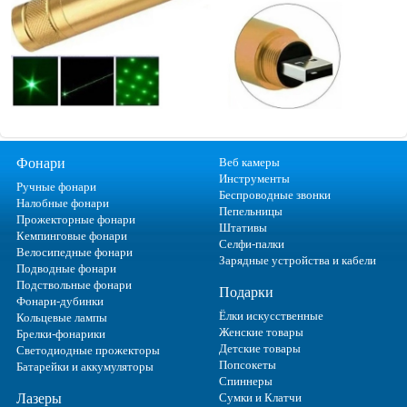
Фонари
Веб камеры
Инструменты
Ручные фонари
Беспроводные звонки
Налобные фонари
Пепельницы
Прожекторные фонари
Штативы
Кемпинговые фонари
Селфи-палки
Велосипедные фонари
Зарядные устройства и кабели
Подводные фонари
Подствольные фонари
Подарки
Фонари-дубинки
Ёлки искусственные
Кольцевые лампы
Женские товары
Брелки-фонарики
Детские товары
Светодиодные прожекторы
Попсокеты
Батарейки и аккумуляторы
Спиннеры
Лазеры
Сумки и Клатчи