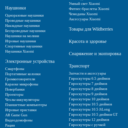
Умный свет Xiaomi
Наушники
Фитнес-браслеты Xiaomi
Чемоданы Xiaomi
Одноразовые наушники
Аксессуары Xiaomi
Проводные наушники
Накладные наушники
Товары для Wildberries
Беспроводные наушники
Наушники на молнии
Игровые наушники
Красота и здоровье
Спортивные наушники
Наушники Xiaomi
Снаряжение и экипировка
Электронные устройства
Транспорт
Смартфоны
Запчасти и аксессуары
Портативные колонки
Гироскутеры 6.5 дюймов
Громкоговорители
Гироскутеры 7 дюймов
Караоке микрофоны
Гироскутеры 8 дюймов
Повербанки
Гироскутеры 9 дюймов
Проекторы
Гироскутеры 10 дюймов
Чехлы-аккумуляторы
Гироскутеры 10.5 дюймов
Планшетные компьютеры
Гироскутеры 10.5 JiLong
Игровые приставки
Гироскутеры 10.5 дюймов GT
AR Game Gun
Гироскутеры 12 дюймов
Видеодомофоны
Гироскутеры с ручкой
Рации