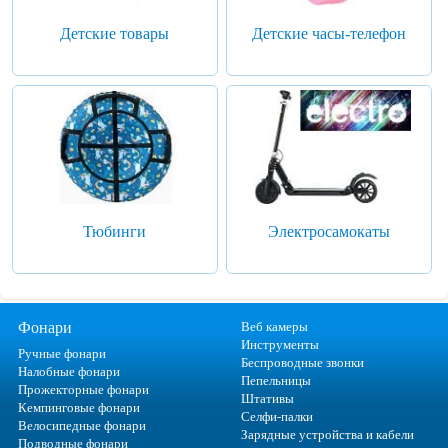
Детские товары
Детские часы-телефон
Тюбинги
Электросамокаты
Фонари
Веб камеры
Инструменты
Ручные фонари
Беспроводные звонки
Налобные фонари
Пепельницы
Прожекторные фонари
Штативы
Кемпинговые фонари
Селфи-палки
Велосипедные фонари
Зарядные устройства и кабели
Подводные фонари