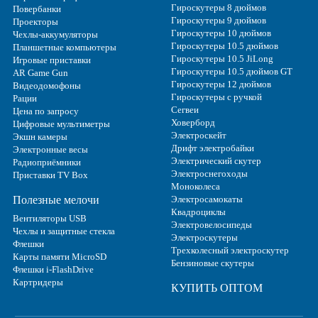
Гироскутеры 8 дюймов
Повербанки
Гироскутеры 9 дюймов
Проекторы
Гироскутеры 10 дюймов
Чехлы-аккумуляторы
Гироскутеры 10.5 дюймов
Планшетные компьютеры
Гироскутеры 10.5 JiLong
Игровые приставки
Гироскутеры 10.5 дюймов GT
AR Game Gun
Гироскутеры 12 дюймов
Видеодомофоны
Гироскутеры с ручкой
Рации
Сегвеи
Цена по запросу
Ховерборд
Цифровые мультиметры
Электроскейт
Экшн камеры
Дрифт электробайки
Электронные весы
Электрический скутер
Радиоприёмники
Электроснегоходы
Приставки TV Box
Моноколеса
Полезные мелочи
Электросамокаты
Квадроциклы
Вентиляторы USB
Электровелосипеды
Чехлы и защитные стекла
Электроскутеры
Флешки
Трехколесный электроскутер
Карты памяти MicroSD
Бензиновые скутеры
Флешки i-FlashDrive
Картридеры
КУПИТЬ ОПТОМ