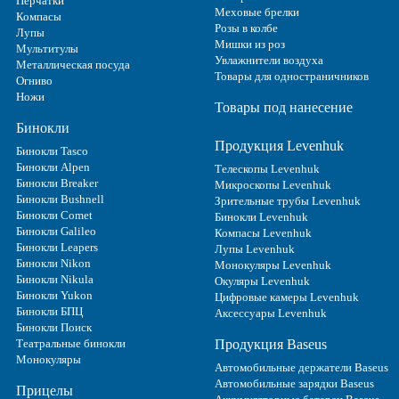
Перчатки
Меховые брелки
Компасы
Розы в колбе
Лупы
Мишки из роз
Мультитулы
Увлажнители воздуха
Металлическая посуда
Товары для одностраничников
Огниво
Ножи
Товары под нанесение
Бинокли
Продукция Levenhuk
Бинокли Tasco
Бинокли Alpen
Телескопы Levenhuk
Бинокли Breaker
Микроскопы Levenhuk
Бинокли Bushnell
Зрительные трубы Levenhuk
Бинокли Comet
Бинокли Levenhuk
Бинокли Galileo
Компасы Levenhuk
Бинокли Leapers
Лупы Levenhuk
Бинокли Nikon
Монокуляры Levenhuk
Бинокли Nikula
Окуляры Levenhuk
Бинокли Yukon
Цифровые камеры Levenhuk
Бинокли БПЦ
Аксессуары Levenhuk
Бинокли Поиск
Театральные бинокли
Продукция Baseus
Монокуляры
Автомобильные держатели Baseus
Автомобильные зарядки Baseus
Прицелы