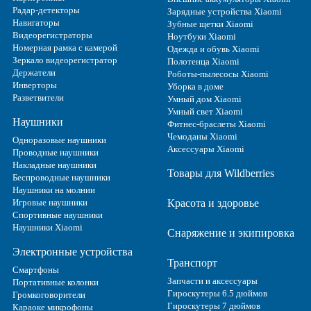
Радар-детекторы
Зарядные устройства Xiaomi
Навигаторы
Зубные щетки Xiaomi
Видеорегистраторы
Ноутбуки Xiaomi
Номерная рамка с камерой
Одежда и обувь Xiaomi
Зеркало видеорегистратор
Полотенца Xiaomi
Держатели
Роботы-пылесосы Xiaomi
Инверторы
Уборка в доме
Разветвители
Умный дом Xiaomi
Умный свет Xiaomi
Наушники
Фитнес-браслеты Xiaomi
Чемоданы Xiaomi
Одноразовые наушники
Аксессуары Xiaomi
Проводные наушники
Накладные наушники
Товары для Wildberries
Беспроводные наушники
Наушники на молнии
Игровые наушники
Красота и здоровье
Спортивные наушники
Наушники Xiaomi
Снаряжение и экипировка
Электронные устройства
Транспорт
Смартфоны
Запчасти и аксессуары
Портативные колонки
Гироскутеры 6.5 дюймов
Громкоговорители
Гироскутеры 7 дюймов
Караоке микрофоны