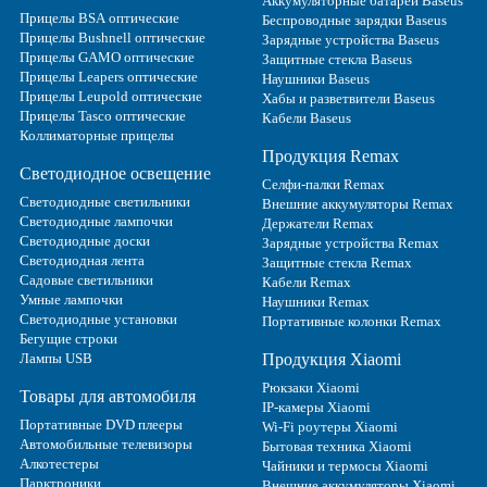
Аккумуляторные батареи Baseus
Прицелы BSA оптические
Беспроводные зарядки Baseus
Прицелы Bushnell оптические
Зарядные устройства Baseus
Прицелы GAMO оптические
Защитные стекла Baseus
Прицелы Leapers оптические
Наушники Baseus
Прицелы Leupold оптические
Хабы и разветвители Baseus
Прицелы Tasco оптические
Кабели Baseus
Коллиматорные прицелы
Продукция Remax
Светодиодное освещение
Селфи-палки Remax
Светодиодные светильники
Внешние аккумуляторы Remax
Светодиодные лампочки
Держатели Remax
Светодиодные доски
Зарядные устройства Remax
Светодиодная лента
Защитные стекла Remax
Садовые светильники
Кабели Remax
Умные лампочки
Наушники Remax
Светодиодные установки
Портативные колонки Remax
Бегущие строки
Лампы USB
Продукция Xiaomi
Рюкзаки Xiaomi
Товары для автомобиля
IP-камеры Xiaomi
Портативные DVD плееры
Wi-Fi роутеры Xiaomi
Автомобильные телевизоры
Бытовая техника Xiaomi
Алкотестеры
Чайники и термосы Xiaomi
Парктроники
Внешние аккумуляторы Xiaomi