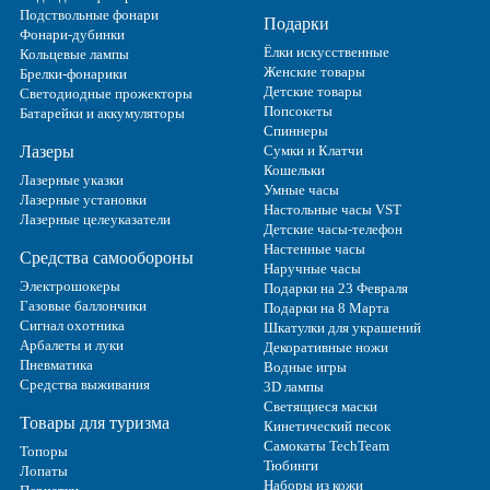
Подствольные фонари
Подарки
Фонари-дубинки
Ёлки искусственные
Кольцевые лампы
Женские товары
Брелки-фонарики
Детские товары
Светодиодные прожекторы
Попсокеты
Батарейки и аккумуляторы
Спиннеры
Лазеры
Сумки и Клатчи
Кошельки
Лазерные указки
Умные часы
Лазерные установки
Настольные часы VST
Лазерные целеуказатели
Детские часы-телефон
Настенные часы
Средства самообороны
Наручные часы
Электрошокеры
Подарки на 23 Февраля
Газовые баллончики
Подарки на 8 Марта
Сигнал охотника
Шкатулки для украшений
Арбалеты и луки
Декоративные ножи
Пневматика
Водные игры
Средства выживания
3D лампы
Светящиеся маски
Товары для туризма
Кинетический песок
Самокаты TechTeam
Топоры
Тюбинги
Лопаты
Наборы из кожи