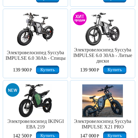
Электровелосипед Syccyba
Электровелосипед Syccyba
IMPULSE 6.0 30Ah - Литые
IMPULSE 6.0 30Ah - Спицы
диски
Купить
Купить
139 900
139 900
Р
Р
Электровелосипед IKINGI
Электровелосипед Syccyba
ЕВА 219
IMPULSE X21 PRO
Купить
Купить
142 500
147 000
Р
Р