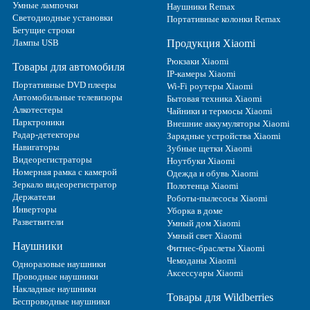
Умные лампочки
Наушники Remax
Светодиодные установки
Портативные колонки Remax
Бегущие строки
Лампы USB
Продукция Xiaomi
Рюкзаки Xiaomi
Товары для автомобиля
IP-камеры Xiaomi
Портативные DVD плееры
Wi-Fi роутеры Xiaomi
Автомобильные телевизоры
Бытовая техника Xiaomi
Алкотестеры
Чайники и термосы Xiaomi
Парктроники
Внешние аккумуляторы Xiaomi
Радар-детекторы
Зарядные устройства Xiaomi
Навигаторы
Зубные щетки Xiaomi
Видеорегистраторы
Ноутбуки Xiaomi
Номерная рамка с камерой
Одежда и обувь Xiaomi
Зеркало видеорегистратор
Полотенца Xiaomi
Держатели
Роботы-пылесосы Xiaomi
Инверторы
Уборка в доме
Разветвители
Умный дом Xiaomi
Умный свет Xiaomi
Наушники
Фитнес-браслеты Xiaomi
Чемоданы Xiaomi
Одноразовые наушники
Аксессуары Xiaomi
Проводные наушники
Накладные наушники
Товары для Wildberries
Беспроводные наушники