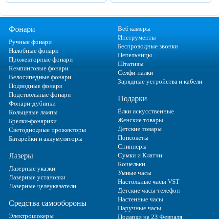
Фонари
Веб камеры
Инструменты
Ручные фонари
Беспроводные звонки
Налобные фонари
Пепельницы
Прожекторные фонари
Штативы
Кемпинговые фонари
Селфи-палки
Велосипедные фонари
Зарядные устройства и кабели
Подводные фонари
Подствольные фонари
Подарки
Фонари-дубинки
Ёлки искусственные
Кольцевые лампы
Женские товары
Брелки-фонарики
Детские товары
Светодиодные прожекторы
Попсокеты
Батарейки и аккумуляторы
Спиннеры
Лазеры
Сумки и Клатчи
Кошельки
Лазерные указки
Умные часы
Лазерные установки
Настольные часы VST
Лазерные целеуказатели
Детские часы-телефон
Настенные часы
Средства самообороны
Наручные часы
Электрошокеры
Подарки на 23 Февраля