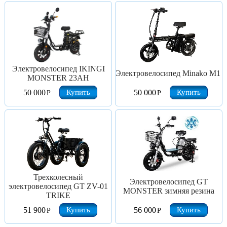
Электровелосипед IKINGI
Электровелосипед Minako M1
MONSTER 23AH
Купить
Купить
50 000
50 000
Р
Р
Трехколесный
Электровелосипед GT
электровелосипед GT ZV-01
MONSTER зимняя резина
TRIKE
Купить
Купить
51 900
56 000
Р
Р