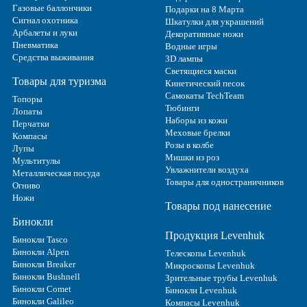
Газовые баллончики
Подарки на 8 Марта
Сигнал охотника
Шкатулки для украшений
Арбалеты и луки
Декоративные ножи
Пневматика
Водные игры
Средства выживания
3D лампы
Светящиеся маски
Товары для туризма
Кинетический песок
Самокаты TechTeam
Топоры
Тюбинги
Лопаты
Наборы из кожи
Перчатки
Меховые брелки
Компасы
Розы в колбе
Лупы
Мишки из роз
Мультитулы
Увлажнители воздуха
Металлическая посуда
Товары для одностраничников
Огниво
Ножи
Товары под нанесение
Бинокли
Продукция Levenhuk
Бинокли Tasco
Бинокли Alpen
Телескопы Levenhuk
Бинокли Breaker
Микроскопы Levenhuk
Бинокли Bushnell
Зрительные трубы Levenhuk
Бинокли Comet
Бинокли Levenhuk
Бинокли Galileo
Компасы Levenhuk