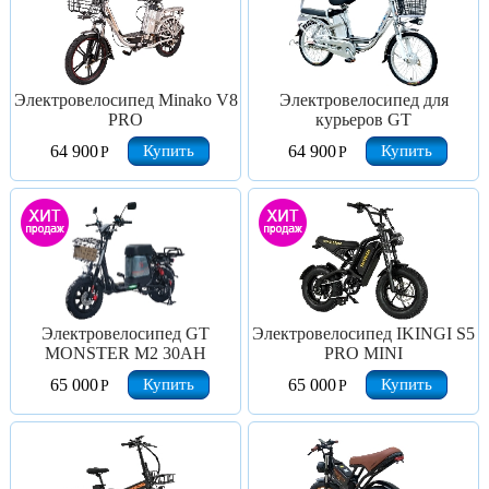
Электровелосипед Minako V8
Электровелосипед для
PRO
курьеров GT
Купить
Купить
64 900
64 900
Р
Р
Электровелосипед GT
Электровелосипед IKINGI S5
MONSTER M2 30AH
PRO MINI
Купить
Купить
65 000
65 000
Р
Р