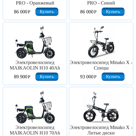
PRO - Оранжевый
PRO - Синий
Купить
Купить
86 000
86 000
Р
Р
Электровелосипед
Электровелосипед Minako X -
MAIKAOLIN H10 40Ah
Спицы
Купить
Купить
89 900
93 000
Р
Р
Электровелосипед
Электровелосипед Minako X -
MAIKAOLIN H10 70Ah
Литые диски