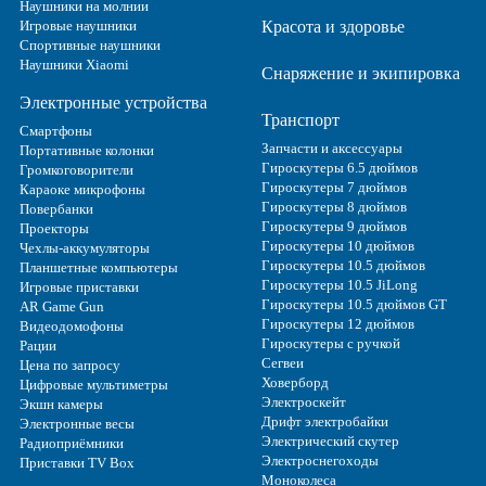
Наушники на молнии
Игровые наушники
Красота и здоровье
Спортивные наушники
Наушники Xiaomi
Снаряжение и экипировка
Электронные устройства
Транспорт
Смартфоны
Запчасти и аксессуары
Портативные колонки
Гироскутеры 6.5 дюймов
Громкоговорители
Гироскутеры 7 дюймов
Караоке микрофоны
Гироскутеры 8 дюймов
Повербанки
Гироскутеры 9 дюймов
Проекторы
Гироскутеры 10 дюймов
Чехлы-аккумуляторы
Гироскутеры 10.5 дюймов
Планшетные компьютеры
Гироскутеры 10.5 JiLong
Игровые приставки
Гироскутеры 10.5 дюймов GT
AR Game Gun
Гироскутеры 12 дюймов
Видеодомофоны
Гироскутеры с ручкой
Рации
Сегвеи
Цена по запросу
Ховерборд
Цифровые мультиметры
Электроскейт
Экшн камеры
Дрифт электробайки
Электронные весы
Электрический скутер
Радиоприёмники
Электроснегоходы
Приставки TV Box
Моноколеса