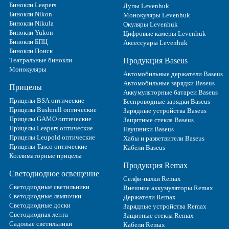
Бинокли Leapers
Лупы Levenhuk
Бинокли Nikon
Монокуляры Levenhuk
Бинокли Nikula
Окуляры Levenhuk
Бинокли Yukon
Цифровые камеры Levenhuk
Бинокли БПЦ
Аксессуары Levenhuk
Бинокли Поиск
Театральные бинокли
Продукция Baseus
Монокуляры
Автомобильные держатели Baseus
Автомобильные зарядки Baseus
Прицелы
Аккумуляторные батареи Baseus
Прицелы BSA оптические
Беспроводные зарядки Baseus
Прицелы Bushnell оптические
Зарядные устройства Baseus
Прицелы GAMO оптические
Защитные стекла Baseus
Прицелы Leapers оптические
Наушники Baseus
Прицелы Leupold оптические
Хабы и разветвители Baseus
Прицелы Tasco оптические
Кабели Baseus
Коллиматорные прицелы
Продукция Remax
Светодиодное освещение
Селфи-палки Remax
Светодиодные светильники
Внешние аккумуляторы Remax
Светодиодные лампочки
Держатели Remax
Светодиодные доски
Зарядные устройства Remax
Светодиодная лента
Защитные стекла Remax
Садовые светильники
Кабели Remax