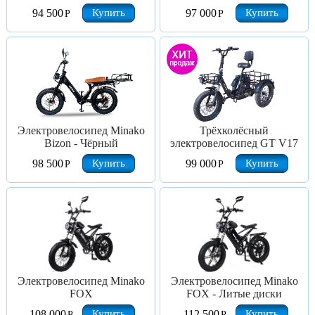
Купить
Купить
94 500
97 000
Р
Р
Электровелосипед Minako
Трёхколёсный
Bizon - Чёрный
электровелосипед GT V17
Купить
Купить
98 500
99 000
Р
Р
Электровелосипед Minako
Электровелосипед Minako
FOX
FOX - Литые диски
Купить
Купить
108 000
112 500
Р
Р