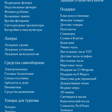
Зарядные устройства и кабели
Подводные фонари
Подствольные фонари
Подарки
Фонари-дубинки
Ёлки искусственные
Кольцевые лампы
Женские товары
Брелки-фонарики
Детские товары
Светодиодные прожекторы
Попсокеты
Батарейки и аккумуляторы
Спиннеры
Лазеры
Сумки и Клатчи
Кошельки
Лазерные указки
Умные часы
Лазерные установки
Настольные часы VST
Лазерные целеуказатели
Детские часы-телефон
Настенные часы
Средства самообороны
Наручные часы
Электрошокеры
Подарки на 23 Февраля
Газовые баллончики
Подарки на 8 Марта
Сигнал охотника
Шкатулки для украшений
Арбалеты и луки
Декоративные ножи
Пневматика
Водные игры
Средства выживания
3D лампы
Светящиеся маски
Товары для туризма
Кинетический песок
Самокаты TechTeam
Топоры
Тюбинги
Лопаты