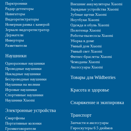
Парктроники
Внешние аккумуляторы Xiaomi
Радар-детекторы
Зарядные устройства Xiaomi
Навигаторы
Зубные щетки Xiaomi
Видеорегистраторы
Ноутбуки Xiaomi
Номерная рамка с камерой
Одежда и обувь Xiaomi
Зеркало видеорегистратор
Полотенца Xiaomi
Держатели
Роботы-пылесосы Xiaomi
Инверторы
Уборка в доме
Разветвители
Умный дом Xiaomi
Умный свет Xiaomi
Наушники
Фитнес-браслеты Xiaomi
Чемоданы Xiaomi
Одноразовые наушники
Аксессуары Xiaomi
Проводные наушники
Накладные наушники
Товары для Wildberries
Беспроводные наушники
Наушники на молнии
Игровые наушники
Красота и здоровье
Спортивные наушники
Наушники Xiaomi
Снаряжение и экипировка
Электронные устройства
Транспорт
Смартфоны
Запчасти и аксессуары
Портативные колонки
Гироскутеры 6.5 дюймов
Громкоговорители