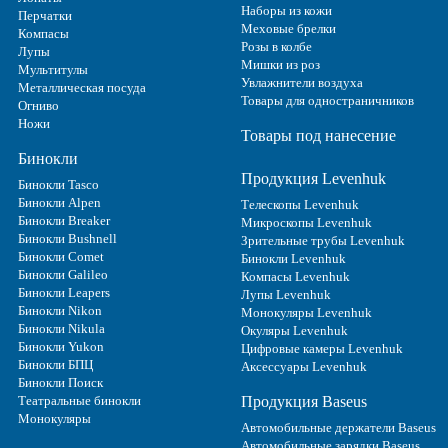
Наборы из кожи
Перчатки
Меховые брелки
Компасы
Розы в колбе
Лупы
Мишки из роз
Мультитулы
Увлажнители воздуха
Металлическая посуда
Товары для одностраничников
Огниво
Ножи
Товары под нанесение
Бинокли
Продукция Levenhuk
Бинокли Tasco
Бинокли Alpen
Телескопы Levenhuk
Бинокли Breaker
Микроскопы Levenhuk
Бинокли Bushnell
Зрительные трубы Levenhuk
Бинокли Comet
Бинокли Levenhuk
Бинокли Galileo
Компасы Levenhuk
Бинокли Leapers
Лупы Levenhuk
Бинокли Nikon
Монокуляры Levenhuk
Бинокли Nikula
Окуляры Levenhuk
Бинокли Yukon
Цифровые камеры Levenhuk
Бинокли БПЦ
Аксессуары Levenhuk
Бинокли Поиск
Театральные бинокли
Продукция Baseus
Монокуляры
Автомобильные держатели Baseus
Автомобильные зарядки Baseus