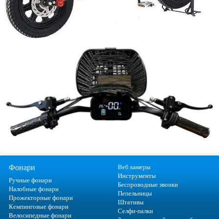
Фонари
Веб камеры
Инструменты
Ручные фонари
Беспроводные звонки
Налобные фонари
Пепельницы
Прожекторные фонари
Штативы
Кемпинговые фонари
Селфи-палки
Велосипедные фонари