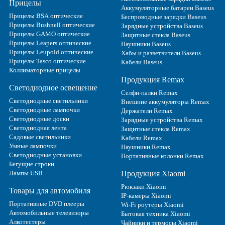
Прицелы
Аккумуляторные батареи Baseus
Прицелы BSA оптические
Беспроводные зарядки Baseus
Прицелы Bushnell оптические
Зарядные устройства Baseus
Прицелы GAMO оптические
Защитные стекла Baseus
Прицелы Leapers оптические
Наушники Baseus
Прицелы Leupold оптические
Хабы и разветвители Baseus
Прицелы Tasco оптические
Кабели Baseus
Коллиматорные прицелы
Продукция Remax
Светодиодное освещение
Селфи-палки Remax
Светодиодные светильники
Внешние аккумуляторы Remax
Светодиодные лампочки
Держатели Remax
Светодиодные доски
Зарядные устройства Remax
Светодиодная лента
Защитные стекла Remax
Садовые светильники
Кабели Remax
Умные лампочки
Наушники Remax
Светодиодные установки
Портативные колонки Remax
Бегущие строки
Лампы USB
Продукция Xiaomi
Рюкзаки Xiaomi
Товары для автомобиля
IP-камеры Xiaomi
Портативные DVD плееры
Wi-Fi роутеры Xiaomi
Автомобильные телевизоры
Бытовая техника Xiaomi
Алкотестеры
Чайники и термосы Xiaomi