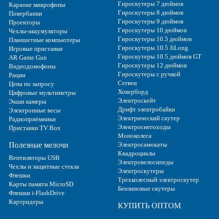
Гироскутеры 7 дюймов
Караоке микрофоны
Гироскутеры 8 дюймов
Повербанки
Гироскутеры 9 дюймов
Проекторы
Гироскутеры 10 дюймов
Чехлы-аккумуляторы
Гироскутеры 10.5 дюймов
Планшетные компьютеры
Гироскутеры 10.5 JiLong
Игровые приставки
Гироскутеры 10.5 дюймов GT
AR Game Gun
Гироскутеры 12 дюймов
Видеодомофоны
Гироскутеры с ручкой
Рации
Сегвеи
Цена по запросу
Ховерборд
Цифровые мультиметры
Электроскейт
Экшн камеры
Дрифт электробайки
Электронные весы
Электрический скутер
Радиоприёмники
Электроснегоходы
Приставки TV Box
Моноколеса
Полезные мелочи
Электросамокаты
Квадроциклы
Вентиляторы USB
Электровелосипеды
Чехлы и защитные стекла
Электроскутеры
Флешки
Трехколесный электроскутер
Карты памяти MicroSD
Бензиновые скутеры
Флешки i-FlashDrive
Картридеры
КУПИТЬ ОПТОМ