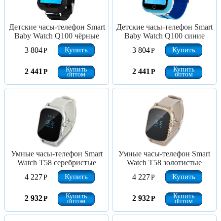
Детские часы-телефон Smart
Детские часы-телефон Smart
Baby Watch Q100 чёрные
Baby Watch Q100 синие
Купить
Купить
3 804
3 804
Р
Р
Купить
Купить
2 441
2 441
Р
Р
оптом
оптом
Умные часы-телефон Smart
Умные часы-телефон Smart
Watch T58 серебристые
Watch T58 золотистые
Купить
Купить
4 227
4 227
Р
Р
Купить
Купить
2 932
2 932
Р
Р
оптом
оптом