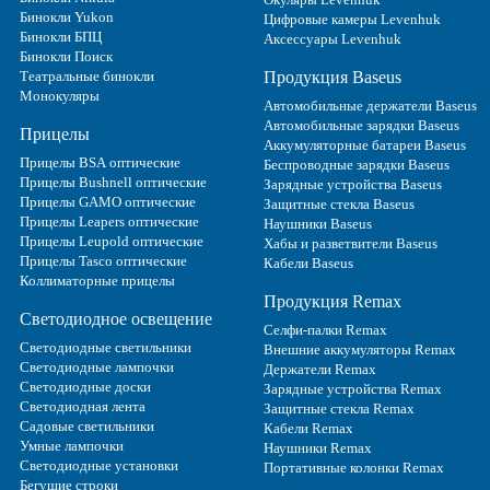
Бинокли Yukon
Цифровые камеры Levenhuk
Бинокли БПЦ
Аксессуары Levenhuk
Бинокли Поиск
Театральные бинокли
Продукция Baseus
Монокуляры
Автомобильные держатели Baseus
Автомобильные зарядки Baseus
Прицелы
Аккумуляторные батареи Baseus
Прицелы BSA оптические
Беспроводные зарядки Baseus
Прицелы Bushnell оптические
Зарядные устройства Baseus
Прицелы GAMO оптические
Защитные стекла Baseus
Прицелы Leapers оптические
Наушники Baseus
Прицелы Leupold оптические
Хабы и разветвители Baseus
Прицелы Tasco оптические
Кабели Baseus
Коллиматорные прицелы
Продукция Remax
Светодиодное освещение
Селфи-палки Remax
Светодиодные светильники
Внешние аккумуляторы Remax
Светодиодные лампочки
Держатели Remax
Светодиодные доски
Зарядные устройства Remax
Светодиодная лента
Защитные стекла Remax
Садовые светильники
Кабели Remax
Умные лампочки
Наушники Remax
Светодиодные установки
Портативные колонки Remax
Бегущие строки