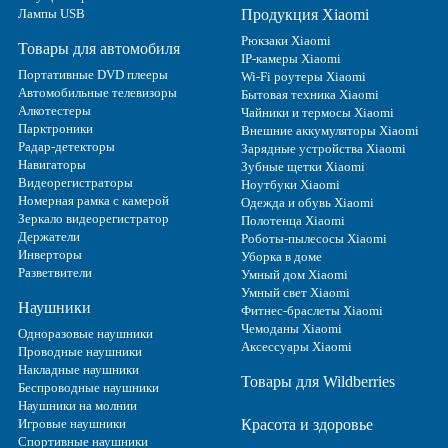
Лампы USB
Продукция Xiaomi
Рюкзаки Xiaomi
Товары для автомобиля
IP-камеры Xiaomi
Портативные DVD плееры
Wi-Fi роутеры Xiaomi
Автомобильные телевизоры
Бытовая техника Xiaomi
Алкотестеры
Чайники и термосы Xiaomi
Парктроники
Внешние аккумуляторы Xiaomi
Радар-детекторы
Зарядные устройства Xiaomi
Навигаторы
Зубные щетки Xiaomi
Видеорегистраторы
Ноутбуки Xiaomi
Номерная рамка с камерой
Одежда и обувь Xiaomi
Зеркало видеорегистратор
Полотенца Xiaomi
Держатели
Роботы-пылесосы Xiaomi
Инверторы
Уборка в доме
Разветвители
Умный дом Xiaomi
Умный свет Xiaomi
Наушники
Фитнес-браслеты Xiaomi
Чемоданы Xiaomi
Одноразовые наушники
Аксессуары Xiaomi
Проводные наушники
Накладные наушники
Товары для Wildberries
Беспроводные наушники
Наушники на молнии
Игровые наушники
Красота и здоровье
Спортивные наушники