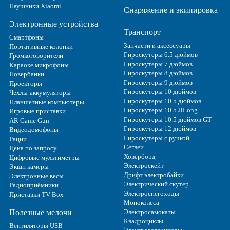
Наушники Xiaomi
Снаряжение и экипировка
Электронные устройства
Транспорт
Смартфоны
Запчасти и аксессуары
Портативные колонки
Гироскутеры 6.5 дюймов
Громкоговорители
Гироскутеры 7 дюймов
Караоке микрофоны
Гироскутеры 8 дюймов
Повербанки
Гироскутеры 9 дюймов
Проекторы
Гироскутеры 10 дюймов
Чехлы-аккумуляторы
Гироскутеры 10.5 дюймов
Планшетные компьютеры
Гироскутеры 10.5 JiLong
Игровые приставки
Гироскутеры 10.5 дюймов GT
AR Game Gun
Гироскутеры 12 дюймов
Видеодомофоны
Гироскутеры с ручкой
Рации
Сегвеи
Цена по запросу
Ховерборд
Цифровые мультиметры
Электроскейт
Экшн камеры
Дрифт электробайки
Электронные весы
Электрический скутер
Радиоприёмники
Электроснегоходы
Приставки TV Box
Моноколеса
Полезные мелочи
Электросамокаты
Квадроциклы
Вентиляторы USB