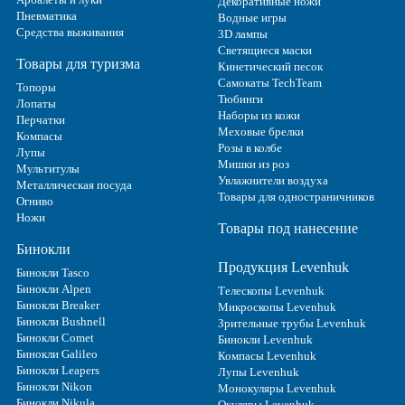
Декоративные ножи
Пневматика
Водные игры
Средства выживания
3D лампы
Светящиеся маски
Товары для туризма
Кинетический песок
Самокаты TechTeam
Топоры
Тюбинги
Лопаты
Наборы из кожи
Перчатки
Меховые брелки
Компасы
Розы в колбе
Лупы
Мишки из роз
Мультитулы
Увлажнители воздуха
Металлическая посуда
Товары для одностраничников
Огниво
Ножи
Товары под нанесение
Бинокли
Продукция Levenhuk
Бинокли Tasco
Бинокли Alpen
Телескопы Levenhuk
Бинокли Breaker
Микроскопы Levenhuk
Бинокли Bushnell
Зрительные трубы Levenhuk
Бинокли Comet
Бинокли Levenhuk
Бинокли Galileo
Компасы Levenhuk
Бинокли Leapers
Лупы Levenhuk
Бинокли Nikon
Монокуляры Levenhuk
Бинокли Nikula
Окуляры Levenhuk