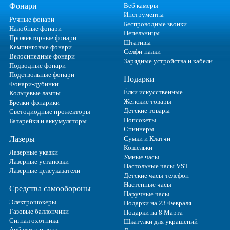
Фонари
Веб камеры
Инструменты
Ручные фонари
Беспроводные звонки
Налобные фонари
Пепельницы
Прожекторные фонари
Штативы
Кемпинговые фонари
Селфи-палки
Велосипедные фонари
Зарядные устройства и кабели
Подводные фонари
Подствольные фонари
Подарки
Фонари-дубинки
Ёлки искусственные
Кольцевые лампы
Женские товары
Брелки-фонарики
Детские товары
Светодиодные прожекторы
Попсокеты
Батарейки и аккумуляторы
Спиннеры
Лазеры
Сумки и Клатчи
Кошельки
Лазерные указки
Умные часы
Лазерные установки
Настольные часы VST
Лазерные целеуказатели
Детские часы-телефон
Настенные часы
Средства самообороны
Наручные часы
Электрошокеры
Подарки на 23 Февраля
Газовые баллончики
Подарки на 8 Марта
Сигнал охотника
Шкатулки для украшений
Арбалеты и луки