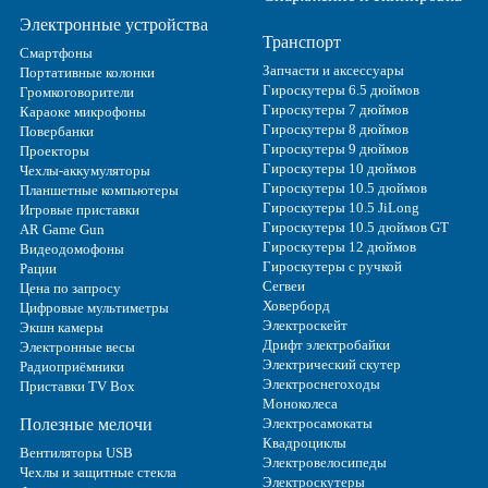
Электронные устройства
Транспорт
Смартфоны
Запчасти и аксессуары
Портативные колонки
Гироскутеры 6.5 дюймов
Громкоговорители
Гироскутеры 7 дюймов
Караоке микрофоны
Гироскутеры 8 дюймов
Повербанки
Гироскутеры 9 дюймов
Проекторы
Гироскутеры 10 дюймов
Чехлы-аккумуляторы
Гироскутеры 10.5 дюймов
Планшетные компьютеры
Гироскутеры 10.5 JiLong
Игровые приставки
Гироскутеры 10.5 дюймов GT
AR Game Gun
Гироскутеры 12 дюймов
Видеодомофоны
Гироскутеры с ручкой
Рации
Сегвеи
Цена по запросу
Ховерборд
Цифровые мультиметры
Электроскейт
Экшн камеры
Дрифт электробайки
Электронные весы
Электрический скутер
Радиоприёмники
Электроснегоходы
Приставки TV Box
Моноколеса
Полезные мелочи
Электросамокаты
Квадроциклы
Вентиляторы USB
Электровелосипеды
Чехлы и защитные стекла
Электроскутеры