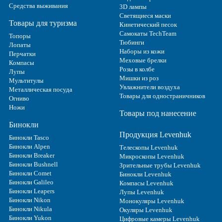
Средства выживания
3D лампы
Светящиеся маски
Товары для туризма
Кинетический песок
Самокаты TechTeam
Топоры
Тюбинги
Лопаты
Наборы из кожи
Перчатки
Меховые брелки
Компасы
Розы в колбе
Лупы
Мишки из роз
Мультитулы
Увлажнители воздуха
Металлическая посуда
Товары для одностраничников
Огниво
Ножи
Товары под нанесение
Бинокли
Продукция Levenhuk
Бинокли Tasco
Бинокли Alpen
Телескопы Levenhuk
Бинокли Breaker
Микроскопы Levenhuk
Бинокли Bushnell
Зрительные трубы Levenhuk
Бинокли Comet
Бинокли Levenhuk
Бинокли Galileo
Компасы Levenhuk
Бинокли Leapers
Лупы Levenhuk
Бинокли Nikon
Монокуляры Levenhuk
Бинокли Nikula
Окуляры Levenhuk
Бинокли Yukon
Цифровые камеры Levenhuk