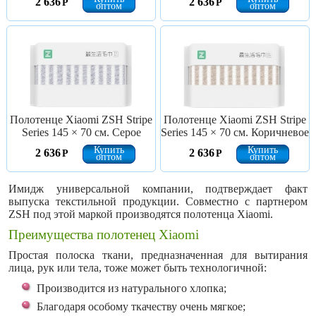
2 636
2 636
Р
Р
оптом
оптом
Полотенце Xiaomi ZSH Stripe
Полотенце Xiaomi ZSH Stripe
Series 145 × 70 см. Серое
Series 145 × 70 см. Коричневое
Купить
Купить
2 636
2 636
Р
Р
оптом
оптом
Имидж универсальной компании, подтверждает факт
выпуска текстильной продукции. Совместно с партнером
ZSH под этой маркой производятся полотенца Xiaomi.
Преимущества полотенец Xiaomi
Простая полоска ткани, предназначенная для вытирания
лица, рук или тела, тоже может быть технологичной:
Производится из натурального хлопка;
Благодаря особому ткачеству очень мягкое;