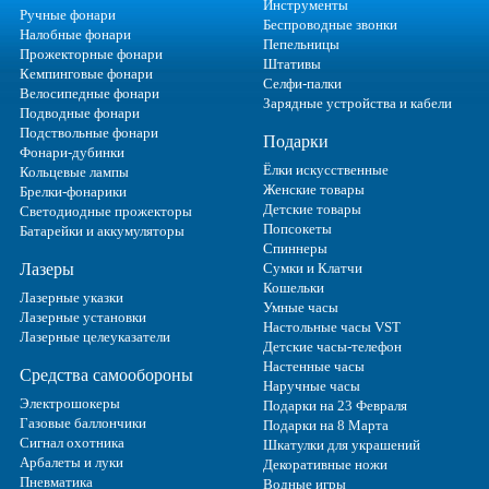
Инструменты
Ручные фонари
Беспроводные звонки
Налобные фонари
Пепельницы
Прожекторные фонари
Штативы
Кемпинговые фонари
Селфи-палки
Велосипедные фонари
Зарядные устройства и кабели
Подводные фонари
Подствольные фонари
Подарки
Фонари-дубинки
Ёлки искусственные
Кольцевые лампы
Женские товары
Брелки-фонарики
Детские товары
Светодиодные прожекторы
Попсокеты
Батарейки и аккумуляторы
Спиннеры
Лазеры
Сумки и Клатчи
Кошельки
Лазерные указки
Умные часы
Лазерные установки
Настольные часы VST
Лазерные целеуказатели
Детские часы-телефон
Настенные часы
Средства самообороны
Наручные часы
Электрошокеры
Подарки на 23 Февраля
Газовые баллончики
Подарки на 8 Марта
Сигнал охотника
Шкатулки для украшений
Арбалеты и луки
Декоративные ножи
Пневматика
Водные игры