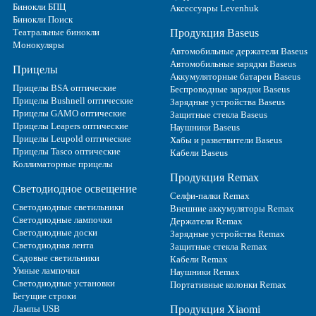
Бинокли БПЦ
Аксессуары Levenhuk
Бинокли Поиск
Театральные бинокли
Продукция Baseus
Монокуляры
Автомобильные держатели Baseus
Автомобильные зарядки Baseus
Прицелы
Аккумуляторные батареи Baseus
Прицелы BSA оптические
Беспроводные зарядки Baseus
Прицелы Bushnell оптические
Зарядные устройства Baseus
Прицелы GAMO оптические
Защитные стекла Baseus
Прицелы Leapers оптические
Наушники Baseus
Прицелы Leupold оптические
Хабы и разветвители Baseus
Прицелы Tasco оптические
Кабели Baseus
Коллиматорные прицелы
Продукция Remax
Светодиодное освещение
Селфи-палки Remax
Светодиодные светильники
Внешние аккумуляторы Remax
Светодиодные лампочки
Держатели Remax
Светодиодные доски
Зарядные устройства Remax
Светодиодная лента
Защитные стекла Remax
Садовые светильники
Кабели Remax
Умные лампочки
Наушники Remax
Светодиодные установки
Портативные колонки Remax
Бегущие строки
Лампы USB
Продукция Xiaomi