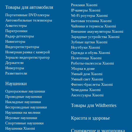
Рюкзаки Xiaomi
Товары для автомобиля
IP-камеры Xiaomi
Портативные DVD плееры
Wi-Fi роутеры Xiaomi
Автомобильные телевизоры
Бытовая техника Xiaomi
Алкотестеры
Чайники и термосы Xiaomi
Парктроники
Внешние аккумуляторы Xiaomi
Радар-детекторы
Зарядные устройства Xiaomi
Навигаторы
Зубные щетки Xiaomi
Видеорегистраторы
Ноутбуки Xiaomi
Номерная рамка с камерой
Одежда и обувь Xiaomi
Зеркало видеорегистратор
Полотенца Xiaomi
Держатели
Роботы-пылесосы Xiaomi
Инверторы
Уборка в доме
Разветвители
Умный дом Xiaomi
Умный свет Xiaomi
Наушники
Фитнес-браслеты Xiaomi
Чемоданы Xiaomi
Одноразовые наушники
Аксессуары Xiaomi
Проводные наушники
Накладные наушники
Товары для Wildberries
Беспроводные наушники
Наушники на молнии
Игровые наушники
Красота и здоровье
Спортивные наушники
Наушники Xiaomi
Снаряжение и экипировка