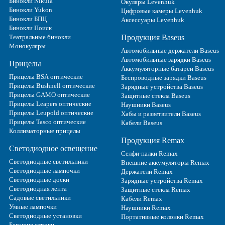
Бинокли Nikula
Окуляры Levenhuk
Бинокли Yukon
Цифровые камеры Levenhuk
Бинокли БПЦ
Аксессуары Levenhuk
Бинокли Поиск
Театральные бинокли
Продукция Baseus
Монокуляры
Автомобильные держатели Baseus
Автомобильные зарядки Baseus
Прицелы
Аккумуляторные батареи Baseus
Прицелы BSA оптические
Беспроводные зарядки Baseus
Прицелы Bushnell оптические
Зарядные устройства Baseus
Прицелы GAMO оптические
Защитные стекла Baseus
Прицелы Leapers оптические
Наушники Baseus
Прицелы Leupold оптические
Хабы и разветвители Baseus
Прицелы Tasco оптические
Кабели Baseus
Коллиматорные прицелы
Продукция Remax
Светодиодное освещение
Селфи-палки Remax
Светодиодные светильники
Внешние аккумуляторы Remax
Светодиодные лампочки
Держатели Remax
Светодиодные доски
Зарядные устройства Remax
Светодиодная лента
Защитные стекла Remax
Садовые светильники
Кабели Remax
Умные лампочки
Наушники Remax
Светодиодные установки
Портативные колонки Remax
Бегущие строки