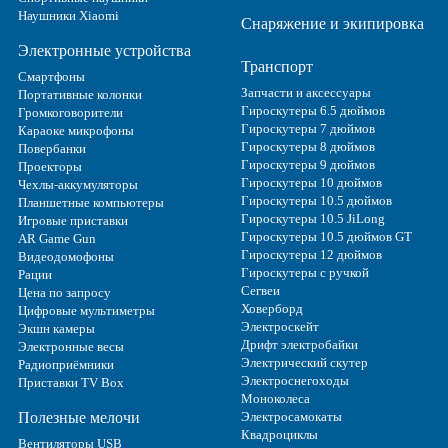
Наушники Xiaomi
Снаряжение и экипировка
Электронные устройства
Транспорт
Смартфоны
Запчасти и аксессуары
Портативные колонки
Гироскутеры 6.5 дюймов
Громкоговорители
Гироскутеры 7 дюймов
Караоке микрофоны
Гироскутеры 8 дюймов
Повербанки
Гироскутеры 9 дюймов
Проекторы
Гироскутеры 10 дюймов
Чехлы-аккумуляторы
Гироскутеры 10.5 дюймов
Планшетные компьютеры
Гироскутеры 10.5 JiLong
Игровые приставки
Гироскутеры 10.5 дюймов GT
AR Game Gun
Гироскутеры 12 дюймов
Видеодомофоны
Гироскутеры с ручкой
Рации
Сегвеи
Цена по запросу
Ховерборд
Цифровые мультиметры
Электроскейт
Экшн камеры
Дрифт электробайки
Электронные весы
Электрический скутер
Радиоприёмники
Электроснегоходы
Приставки TV Box
Моноколеса
Полезные мелочи
Электросамокаты
Квадроциклы
Вентиляторы USB