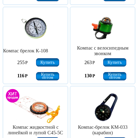
Компас с велосипедным
Компас брелок К-108
звонком
Купить
Купить
255
263
Р
Р
Купить
Купить
116
130
Р
Р
оптом
оптом
Компас жидкостной с
Компас-брелок КМ-033
линейкой и лупой С45-5С
(карабин)