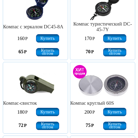
Компас туристический DC-
Компас с зеркалом DC45-8A
45-7Y
Купить
Купить
160
170
Р
Р
Купить
Купить
65
70
Р
Р
оптом
оптом
Компас-свисток
Компас круглый 60S
Купить
Купить
180
200
Р
Р
Купить
Купить
72
75
Р
Р
оптом
оптом