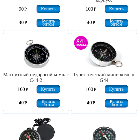
Купить
Купить
90
100
Р
Р
Купить
Купить
30
40
Р
Р
оптом
оптом
Магнитный недорогой компас
Туристический мини компас
С44-2
G44
Купить
Купить
100
100
Р
Р
Купить
Купить
40
40
Р
Р
оптом
оптом