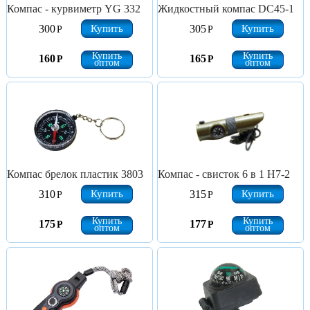
Компас - курвиметр YG 332
Жидкостный компас DC45-1
Купить
Купить
300
305
Р
Р
Купить
Купить
160
165
Р
Р
оптом
оптом
Компас брелок пластик 3803
Компас - свисток 6 в 1 Н7-2
Купить
Купить
310
315
Р
Р
Купить
Купить
175
177
Р
Р
оптом
оптом