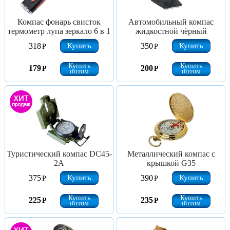
Компас фонарь свисток
Автомобильный компас
термометр лупа зеркало 6 в 1
жидкостной чёрный
Купить
Купить
318
350
Р
Р
Купить
Купить
179
200
Р
Р
оптом
оптом
Туристический компас DC45-
Металлический компас с
2A
крышкой G35
Купить
Купить
375
390
Р
Р
Купить
Купить
225
235
Р
Р
оптом
оптом