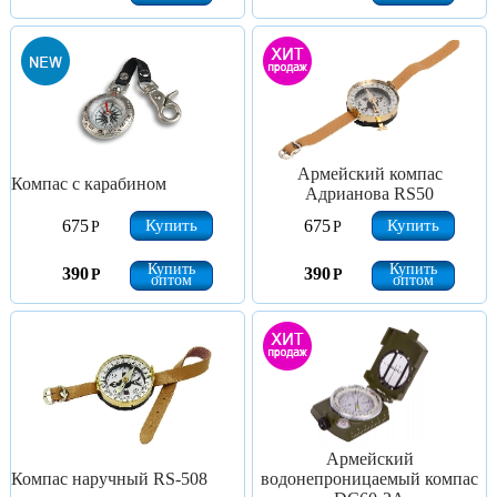
Армейский компас
Компас с карабином
Адрианова RS50
Купить
Купить
675
675
Р
Р
Купить
Купить
390
390
Р
Р
оптом
оптом
Армейский
Компас наручный RS-508
водонепроницаемый компас