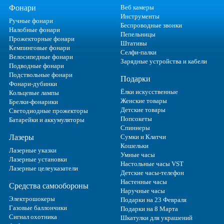
Фонари
Веб камеры
Инструменты
Ручные фонари
Беспроводные звонки
Налобные фонари
Пепельницы
Прожекторные фонари
Штативы
Кемпинговые фонари
Селфи-палки
Велосипедные фонари
Зарядные устройства и кабели
Подводные фонари
Подствольные фонари
Подарки
Фонари-дубинки
Ёлки искусственные
Кольцевые лампы
Женские товары
Брелки-фонарики
Детские товары
Светодиодные прожекторы
Попсокеты
Батарейки и аккумуляторы
Спиннеры
Лазеры
Сумки и Клатчи
Кошельки
Лазерные указки
Умные часы
Лазерные установки
Настольные часы VST
Лазерные целеуказатели
Детские часы-телефон
Настенные часы
Средства самообороны
Наручные часы
Электрошокеры
Подарки на 23 Февраля
Газовые баллончики
Подарки на 8 Марта
Сигнал охотника
Шкатулки для украшений