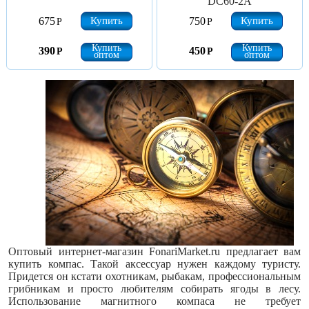
DC60-2A
Купить
Купить
675
750
Р
Р
Купить
Купить
390
450
Р
Р
оптом
оптом
Оптовый интернет-магазин FonariMarket.ru предлагает вам
купить компас. Такой аксессуар нужен каждому туристу.
Придется он кстати охотникам, рыбакам, профессиональным
грибникам и просто любителям собирать ягоды в лесу.
Использование магнитного компаса не требует