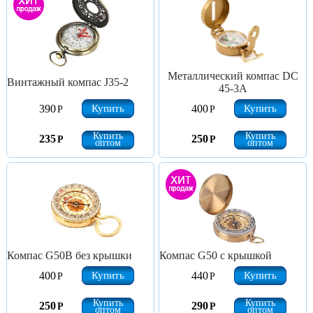
Металлический компас DC
Винтажный компас J35-2
45-3A
Купить
Купить
390
400
Р
Р
Купить
Купить
235
250
Р
Р
оптом
оптом
Компас G50B без крышки
Компас G50 с крышкой
Купить
Купить
400
440
Р
Р
Купить
Купить
250
290
Р
Р
оптом
оптом