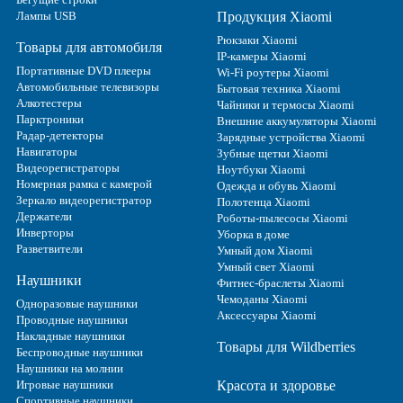
Лампы USB
Продукция Xiaomi
Рюкзаки Xiaomi
Товары для автомобиля
IP-камеры Xiaomi
Портативные DVD плееры
Wi-Fi роутеры Xiaomi
Автомобильные телевизоры
Бытовая техника Xiaomi
Алкотестеры
Чайники и термосы Xiaomi
Парктроники
Внешние аккумуляторы Xiaomi
Радар-детекторы
Зарядные устройства Xiaomi
Навигаторы
Зубные щетки Xiaomi
Видеорегистраторы
Ноутбуки Xiaomi
Номерная рамка с камерой
Одежда и обувь Xiaomi
Зеркало видеорегистратор
Полотенца Xiaomi
Держатели
Роботы-пылесосы Xiaomi
Инверторы
Уборка в доме
Разветвители
Умный дом Xiaomi
Умный свет Xiaomi
Наушники
Фитнес-браслеты Xiaomi
Чемоданы Xiaomi
Одноразовые наушники
Аксессуары Xiaomi
Проводные наушники
Накладные наушники
Товары для Wildberries
Беспроводные наушники
Наушники на молнии
Игровые наушники
Красота и здоровье
Спортивные наушники