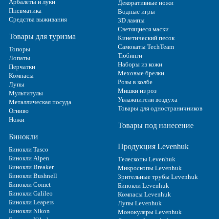
Арбалеты и луки
Декоративные ножи
Пневматика
Водные игры
Средства выживания
3D лампы
Светящиеся маски
Товары для туризма
Кинетический песок
Самокаты TechTeam
Топоры
Тюбинги
Лопаты
Наборы из кожи
Перчатки
Меховые брелки
Компасы
Розы в колбе
Лупы
Мишки из роз
Мультитулы
Увлажнители воздуха
Металлическая посуда
Товары для одностраничников
Огниво
Ножи
Товары под нанесение
Бинокли
Продукция Levenhuk
Бинокли Tasco
Бинокли Alpen
Телескопы Levenhuk
Бинокли Breaker
Микроскопы Levenhuk
Бинокли Bushnell
Зрительные трубы Levenhuk
Бинокли Comet
Бинокли Levenhuk
Бинокли Galileo
Компасы Levenhuk
Бинокли Leapers
Лупы Levenhuk
Бинокли Nikon
Монокуляры Levenhuk