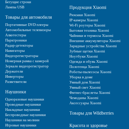
Бегущие строки
Лампы USB
Продукция Xiaomi
Рюкзаки Xiaomi
Товары для автомобиля
IP-камеры Xiaomi
Портативные DVD плееры
Wi-Fi роутеры Xiaomi
Автомобильные телевизоры
Бытовая техника Xiaomi
Алкотестеры
Чайники и термосы Xiaomi
Парктроники
Внешние аккумуляторы Xiaomi
Радар-детекторы
Зарядные устройства Xiaomi
Навигаторы
Зубные щетки Xiaomi
Видеорегистраторы
Ноутбуки Xiaomi
Номерная рамка с камерой
Одежда и обувь Xiaomi
Зеркало видеорегистратор
Полотенца Xiaomi
Держатели
Роботы-пылесосы Xiaomi
Инверторы
Уборка в доме
Разветвители
Умный дом Xiaomi
Умный свет Xiaomi
Наушники
Фитнес-браслеты Xiaomi
Чемоданы Xiaomi
Одноразовые наушники
Аксессуары Xiaomi
Проводные наушники
Накладные наушники
Товары для Wildberries
Беспроводные наушники
Наушники на молнии
Игровые наушники
Красота и здоровье