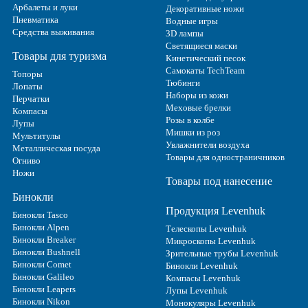
Арбалеты и луки
Декоративные ножи
Пневматика
Водные игры
Средства выживания
3D лампы
Светящиеся маски
Товары для туризма
Кинетический песок
Самокаты TechTeam
Топоры
Тюбинги
Лопаты
Наборы из кожи
Перчатки
Меховые брелки
Компасы
Розы в колбе
Лупы
Мишки из роз
Мультитулы
Увлажнители воздуха
Металлическая посуда
Товары для одностраничников
Огниво
Ножи
Товары под нанесение
Бинокли
Продукция Levenhuk
Бинокли Tasco
Бинокли Alpen
Телескопы Levenhuk
Бинокли Breaker
Микроскопы Levenhuk
Бинокли Bushnell
Зрительные трубы Levenhuk
Бинокли Comet
Бинокли Levenhuk
Бинокли Galileo
Компасы Levenhuk
Бинокли Leapers
Лупы Levenhuk
Бинокли Nikon
Монокуляры Levenhuk