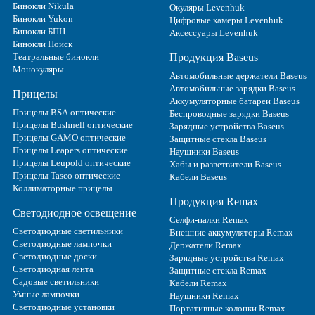
Бинокли Nikula
Окуляры Levenhuk
Бинокли Yukon
Цифровые камеры Levenhuk
Бинокли БПЦ
Аксессуары Levenhuk
Бинокли Поиск
Театральные бинокли
Продукция Baseus
Монокуляры
Автомобильные держатели Baseus
Автомобильные зарядки Baseus
Прицелы
Аккумуляторные батареи Baseus
Прицелы BSA оптические
Беспроводные зарядки Baseus
Прицелы Bushnell оптические
Зарядные устройства Baseus
Прицелы GAMO оптические
Защитные стекла Baseus
Прицелы Leapers оптические
Наушники Baseus
Прицелы Leupold оптические
Хабы и разветвители Baseus
Прицелы Tasco оптические
Кабели Baseus
Коллиматорные прицелы
Продукция Remax
Светодиодное освещение
Селфи-палки Remax
Светодиодные светильники
Внешние аккумуляторы Remax
Светодиодные лампочки
Держатели Remax
Светодиодные доски
Зарядные устройства Remax
Светодиодная лента
Защитные стекла Remax
Садовые светильники
Кабели Remax
Умные лампочки
Наушники Remax
Светодиодные установки
Портативные колонки Remax