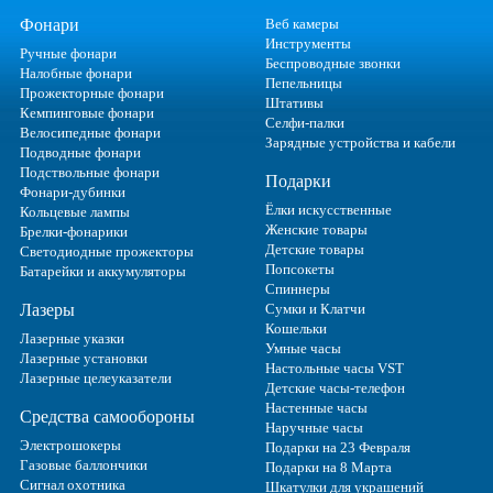
Фонари
Веб камеры
Инструменты
Ручные фонари
Беспроводные звонки
Налобные фонари
Пепельницы
Прожекторные фонари
Штативы
Кемпинговые фонари
Селфи-палки
Велосипедные фонари
Зарядные устройства и кабели
Подводные фонари
Подствольные фонари
Подарки
Фонари-дубинки
Ёлки искусственные
Кольцевые лампы
Женские товары
Брелки-фонарики
Детские товары
Светодиодные прожекторы
Попсокеты
Батарейки и аккумуляторы
Спиннеры
Лазеры
Сумки и Клатчи
Кошельки
Лазерные указки
Умные часы
Лазерные установки
Настольные часы VST
Лазерные целеуказатели
Детские часы-телефон
Настенные часы
Средства самообороны
Наручные часы
Электрошокеры
Подарки на 23 Февраля
Газовые баллончики
Подарки на 8 Марта
Сигнал охотника
Шкатулки для украшений