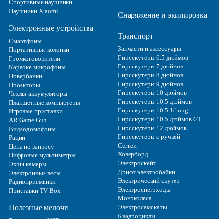
Спортивные наушники
Наушники Xiaomi
Снаряжение и экипировка
Электронные устройства
Транспорт
Смартфоны
Запчасти и аксессуары
Портативные колонки
Гироскутеры 6.5 дюймов
Громкоговорители
Гироскутеры 7 дюймов
Караоке микрофоны
Гироскутеры 8 дюймов
Повербанки
Гироскутеры 9 дюймов
Проекторы
Гироскутеры 10 дюймов
Чехлы-аккумуляторы
Гироскутеры 10.5 дюймов
Планшетные компьютеры
Гироскутеры 10.5 JiLong
Игровые приставки
Гироскутеры 10.5 дюймов GT
AR Game Gun
Гироскутеры 12 дюймов
Видеодомофоны
Гироскутеры с ручкой
Рации
Сегвеи
Цена по запросу
Ховерборд
Цифровые мультиметры
Электроскейт
Экшн камеры
Дрифт электробайки
Электронные весы
Электрический скутер
Радиоприёмники
Электроснегоходы
Приставки TV Box
Моноколеса
Полезные мелочи
Электросамокаты
Квадроциклы