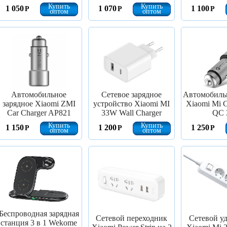
Купить
Купить
1 050
1 070
1 100
Р
Р
Р
оптом
оптом
Автомобильное
Сетевое зарядное
Автомобильн
зарядное Xiaomi ZMI
устройство Xiaomi MI
Xiaomi Mi C
Car Charger AP821
33W Wall Charger
QC 
Купить
Купить
1 150
1 200
1 250
Р
Р
Р
оптом
оптом
Беспроводная зарядная
Сетевой переходник
Сетевой у
станция 3 в 1 Wekome