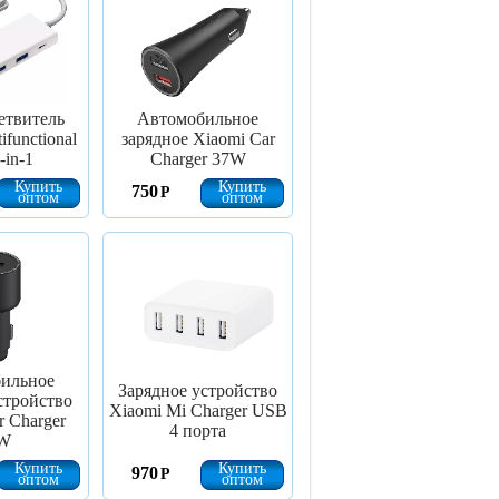
етвитель
Автомобильное
ifunctional
зарядное Xiaomi Car
-in-1
Charger 37W
Купить
Купить
750
Р
оптом
оптом
ильное
Зарядное устройство
стройство
Xiaomi Mi Charger USB
r Charger
4 порта
W
Купить
Купить
970
Р
оптом
оптом