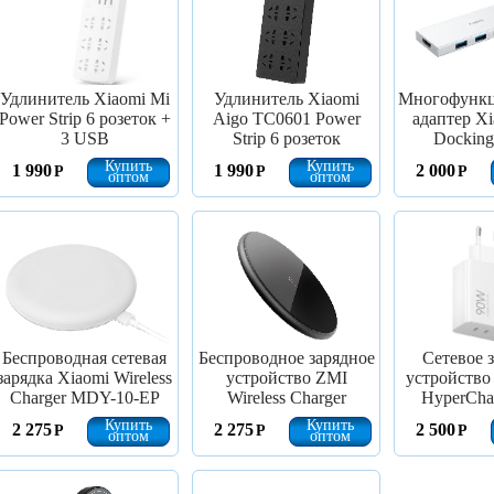
Удлинитель Xiaomi Mi
Удлинитель Xiaomi
Многофунк
Power Strip 6 розеток +
Aigo TC0601 Power
адаптер Xi
3 USB
Strip 6 розеток
Docking 
Купить
Купить
1 990
1 990
2 000
Р
Р
Р
оптом
оптом
Беспроводная сетевая
Беспроводное зарядное
Сетевое 
зарядка Xiaomi Wireless
устройство ZMI
устройство
Charger MDY-10-EP
Wireless Charger
HyperCha
Купить
Купить
2 275
2 275
2 500
Р
Р
Р
оптом
оптом