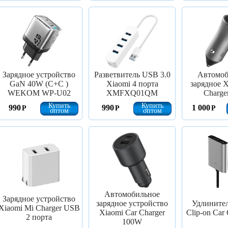
Зарядное устройство
Разветвитель USB 3.0
Автомоб
GaN 40W (C+C )
Xiaomi 4 порта
зарядное X
WEKOM WP-U02
XMFXQ01QM
Charge
Купить
Купить
990
990
1 000
Р
Р
Р
оптом
оптом
Автомобильное
Зарядное устройство
зарядное устройство
Удлинител
Xiaomi Mi Charger USB
Xiaomi Car Charger
Clip-on Car 
2 порта
100W