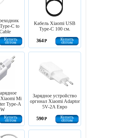
реходник
Кабель Xiaomi USB
Type-C to
Type-C 100 см.
Cable
Купить
Купить
364
Р
оптом
оптом
зарядное
Зарядное устройство
 Xiaomi Mi
оргинал Xiaomi Adaptor
ter Type-A
5V-2A Евро
5W
Купить
Купить
590
Р
оптом
оптом