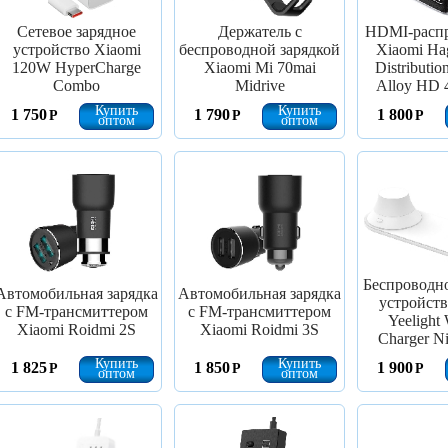
Сетевое зарядное
Держатель с
HDMI-распр
устройство Xiaomi
беспроводной зарядкой
Xiaomi Hag
120W HyperCharge
Xiaomi Mi 70mai
Distributio
Combo
Midrive
Alloy HD 
Купить
Купить
1 750
1 790
1 800
Р
Р
Р
оптом
оптом
Беспроводно
Автомобильная зарядка
Автомобильная зарядка
устройств
с FM-трансмиттером
с FM-трансмиттером
Yeelight 
Xiaomi Roidmi 2S
Xiaomi Roidmi 3S
Charger Ni
Купить
Купить
1 825
1 850
1 900
Р
Р
Р
оптом
оптом