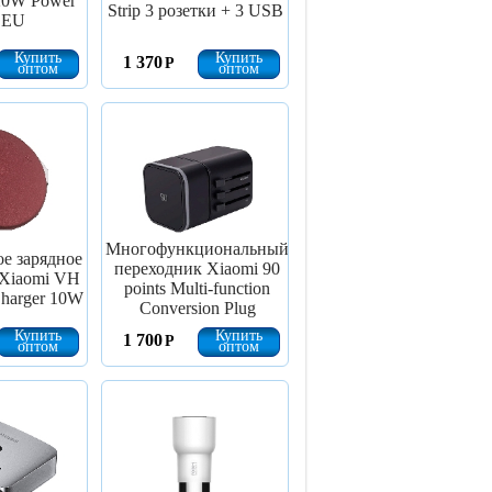
20W Power
Strip 3 розетки + 3 USB
p EU
Купить
Купить
1 370
Р
оптом
оптом
Многофункциональный
е зарядное
переходник Xiaomi 90
 Xiaomi VH
points Multi-function
Charger 10W
Conversion Plug
Купить
Купить
1 700
Р
оптом
оптом