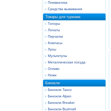
Пневматика
Средства выживания
Товары для туризма
Топоры
Лопаты
Перчатки
Компасы
Лупы
Мультитулы
Металлическая посуда
Огниво
Ножи
Бинокли
Бинокли Tasco
Бинокли Alpen
Бинокли Breaker
Бинокли Bushnell