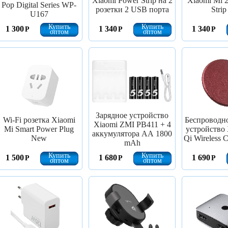
Xiaomi Power Strip на 2
Xiaomi Mi 
Pop Digital Series WP-
розетки 2 USB порта
Stri
U167
Купить
Купить
1 300
1 340
1 340
Р
Р
Р
оптом
оптом
Зарядное устройство
Wi-Fi розетка Xiaomi
Беспроводно
Xiaomi ZMI PB411 + 4
Mi Smart Power Plug
устройство
аккумулятора АА 1800
New
Qi Wireless 
mAh
Купить
Купить
1 500
1 680
1 690
Р
Р
Р
оптом
оптом