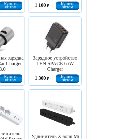
Купить
Купить
1 100
Р
оптом
оптом
ая зарядка
Зарядное устройство
ar Charger
TEN SPACE 65W
3.0
Charger
Купить
Купить
1 300
Р
оптом
оптом
длинитель
Удлинитель Xiaomi Mi