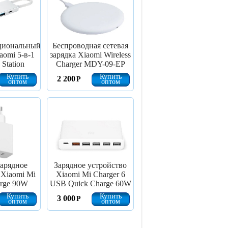
циональный
Беспроводная сетевая
aomi 5-в-1
зарядка Xiaomi Wireless
Station
Charger MDY-09-EP
Купить
Купить
2 200
Р
оптом
оптом
зарядное
Зарядное устройство
 Xiaomi Mi
Xiaomi Mi Charger 6
rge 90W
USB Quick Charge 60W
Купить
Купить
3 000
Р
оптом
оптом