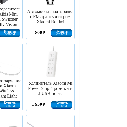
еделитель
Автомобильная зарядка
ibis Mini
с FM-трансмиттером
n Switcher
Xiaomi Roidmi
4K Vision
Купить
Купить
1 800
Р
оптом
оптом
е зарядное
Удлинитель Xiaomi Mi
о Xiaomi
Power Strip 4 розетки и
Wireless
3 USB порта
ght Light
Купить
Купить
1 950
Р
оптом
оптом