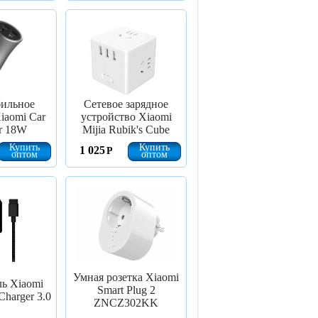
ильное
Сетевое зарядное
iaomi Car
устройство Xiaomi
r 18W
Mijia Rubik's Cube
Купить
Купить
1 025
Р
оптом
оптом
Умная розетка Xiaomi
ь Xiaomi
Smart Plug 2
Charger 3.0
ZNCZ302KK