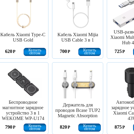
USB-разв
Кабель Xiaomi Type-C
Кабель Xiaomi Mijia
Xiaomi Mult
USB Gold
USB Cable 3 в 1
Hub 4
Купить
Купить
620
700
725
Р
Р
Р
оптом
оптом
Беспроводное
Автомоб
Держатель для
магнитное зарядное
зарядное у
проводов Bcase TUP2
устройство 3 в 1
Xiaomi Ca
Magnetic Absorption
WEKOME WP-U174
43
Купить
Купить
790
820
875
Р
Р
Р
оптом
оптом