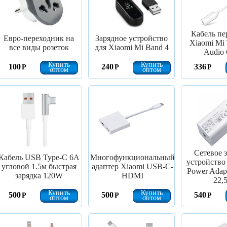
Кабель пе
Евро-переходник на
Зарядное устройство
Xiaomi Mi 
все виды розеток
для Xiaomi Mi Band 4
Audio 
Купить
Купить
100
240
336
Р
Р
Р
оптом
оптом
Сетевое 
Кабель USB Type-C 6А
Многофункциональный
устройство
угловой 1.5м быстрая
адаптер Xiaomi USB-C-
Power Adap
зарядка 120W
HDMI
22,
Купить
Купить
500
500
540
Р
Р
Р
оптом
оптом