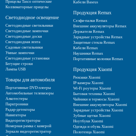
Прицелы Tasco оптические
Кабели Baseus
Коллиматорные прицелы
Продукция Remax
Светодиодное освещение
Селфи-палки Remax
Светодиодные светильники
Внешние аккумуляторы Remax
Светодиодные лампочки
Держатели Remax
Светодиодные доски
Зарядные устройства Remax
Светодиодная лента
Защитные стекла Remax
Садовые светильники
Кабели Remax
Умные лампочки
Наушники Remax
Светодиодные установки
Портативные колонки Remax
Бегущие строки
Лампы USB
Продукция Xiaomi
Рюкзаки Xiaomi
Товары для автомобиля
IP-камеры Xiaomi
Портативные DVD плееры
Wi-Fi роутеры Xiaomi
Автомобильные телевизоры
Бытовая техника Xiaomi
Алкотестеры
Чайники и термосы Xiaomi
Парктроники
Внешние аккумуляторы Xiaomi
Радар-детекторы
Зарядные устройства Xiaomi
Навигаторы
Зубные щетки Xiaomi
Видеорегистраторы
Ноутбуки Xiaomi
Номерная рамка с камерой
Одежда и обувь Xiaomi
Зеркало видеорегистратор
Полотенца Xiaomi