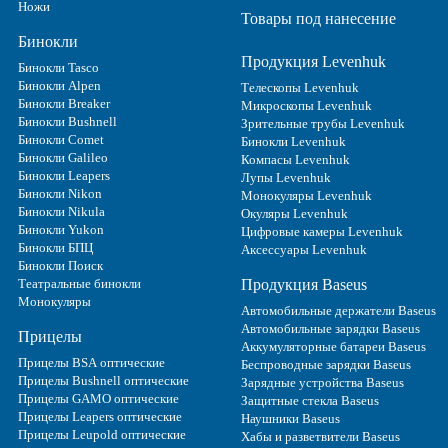
Ножи
Товары под нанесение
Бинокли
Продукция Levenhuk
Бинокли Tasco
Бинокли Alpen
Телескопы Levenhuk
Бинокли Breaker
Микроскопы Levenhuk
Бинокли Bushnell
Зрительные трубы Levenhuk
Бинокли Comet
Бинокли Levenhuk
Бинокли Galileo
Компасы Levenhuk
Бинокли Leapers
Лупы Levenhuk
Бинокли Nikon
Монокуляры Levenhuk
Бинокли Nikula
Окуляры Levenhuk
Бинокли Yukon
Цифровые камеры Levenhuk
Бинокли БПЦ
Аксессуары Levenhuk
Бинокли Поиск
Театральные бинокли
Продукция Baseus
Монокуляры
Автомобильные держатели Baseus
Автомобильные зарядки Baseus
Прицелы
Аккумуляторные батареи Baseus
Прицелы BSA оптические
Беспроводные зарядки Baseus
Прицелы Bushnell оптические
Зарядные устройства Baseus
Прицелы GAMO оптические
Защитные стекла Baseus
Прицелы Leapers оптические
Наушники Baseus
Прицелы Leupold оптические
Хабы и разветвители Baseus