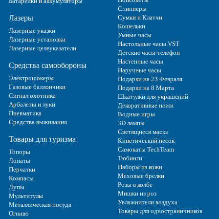
Батарейки и аккумуляторы
Спиннеры
Лазеры
Сумки и Клатчи
Кошельки
Лазерные указки
Умные часы
Лазерные установки
Настольные часы VST
Лазерные целеуказатели
Детские часы-телефон
Настенные часы
Средства самообороны
Наручные часы
Электрошокеры
Подарки на 23 Февраля
Газовые баллончики
Подарки на 8 Марта
Сигнал охотника
Шкатулки для украшений
Арбалеты и луки
Декоративные ножи
Пневматика
Водные игры
Средства выживания
3D лампы
Светящиеся маски
Товары для туризма
Кинетический песок
Самокаты TechTeam
Топоры
Тюбинги
Лопаты
Наборы из кожи
Перчатки
Меховые брелки
Компасы
Розы в колбе
Лупы
Мишки из роз
Мультитулы
Увлажнители воздуха
Металлическая посуда
Товары для одностраничников
Огниво