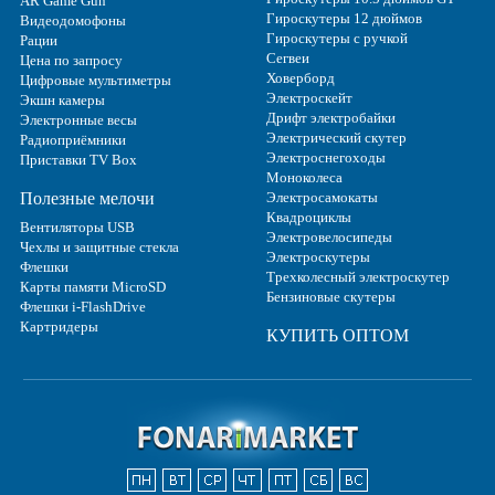
AR Game Gun
Гироскутеры 12 дюймов
Видеодомофоны
Гироскутеры с ручкой
Рации
Сегвеи
Цена по запросу
Ховерборд
Цифровые мультиметры
Электроскейт
Экшн камеры
Дрифт электробайки
Электронные весы
Электрический скутер
Радиоприёмники
Электроснегоходы
Приставки TV Box
Моноколеса
Полезные мелочи
Электросамокаты
Квадроциклы
Вентиляторы USB
Электровелосипеды
Чехлы и защитные стекла
Электроскутеры
Флешки
Трехколесный электроскутер
Карты памяти MicroSD
Бензиновые скутеры
Флешки i-FlashDrive
Картридеры
КУПИТЬ ОПТОМ