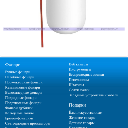
Фонари
Веб камеры
Инструменты
Ручные фонари
Беспроводные звонки
Налобные фонари
Пепельницы
Прожекторные фонари
Штативы
Кемпинговые фонари
Селфи-палки
Велосипедные фонари
Зарядные устройства и кабели
Подводные фонари
Подствольные фонари
Подарки
Фонари-дубинки
Ёлки искусственные
Кольцевые лампы
Женские товары
Брелки-фонарики
Детские товары
Светодиодные прожекторы
Попсокеты