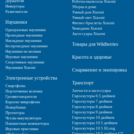
Держатели
Роботы-пылесосы Xiaomi
Инверторы
Уборка в доме
Разветвители
Умный дом Xiaomi
Умный свет Xiaomi
Наушники
Фитнес-браслеты Xiaomi
Чемоданы Xiaomi
Одноразовые наушники
Аксессуары Xiaomi
Проводные наушники
Накладные наушники
Товары для Wildberries
Беспроводные наушники
Наушники на молнии
Игровые наушники
Красота и здоровье
Спортивные наушники
Наушники Xiaomi
Снаряжение и экипировка
Электронные устройства
Транспорт
Смартфоны
Запчасти и аксессуары
Портативные колонки
Гироскутеры 6.5 дюймов
Громкоговорители
Гироскутеры 7 дюймов
Караоке микрофоны
Гироскутеры 8 дюймов
Повербанки
Гироскутеры 9 дюймов
Проекторы
Гироскутеры 10 дюймов
Чехлы-аккумуляторы
Гироскутеры 10.5 дюймов
Планшетные компьютеры
Гироскутеры 10.5 JiLong
Игровые приставки
Гироскутеры 10.5 дюймов GT