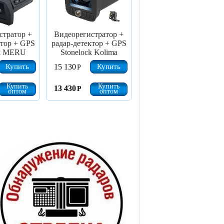
стратор +
Видеорегистратор +
ктор + GPS
радар-детектор + GPS
ck MERU
Stonelock Kolima
Купить
Купить
15 130
Р
Купить
Купить
13 430
Р
оптом
оптом