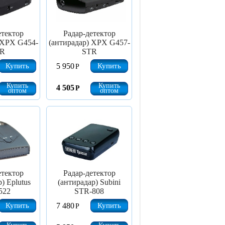
етектор
Радар-детектор
 XPX G454-
(антирадар) XPX G457-
R
STR
Купить
Купить
5 950
Р
Купить
Купить
4 505
Р
оптом
оптом
етектор
Радар-детектор
) Eplutus
(антирадар) Subini
522
STR-808
Купить
Купить
7 480
Р