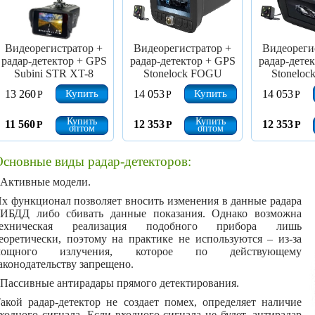
Видеорегистратор +
Видеорегистратор +
Видеореги
радар-детектор + GPS
радар-детектор + GPS
радар-дете
Subini STR XT-8
Stonelock FOGU
Stonelo
Купить
Купить
13 260
14 053
14 053
Р
Р
Р
Купить
Купить
11 560
12 353
12 353
Р
Р
Р
оптом
оптом
Основные виды радар-детекторов:
 Активные модели.
х функционал позволяет вносить изменения в данные радара
ИБДД либо сбивать данные показания. Однако возможна
техническая реализация подобного прибора лишь
еоретически, поэтому на практике не используются – из-за
мощного излучения, которое по действующему
аконодательству запрещено.
 Пассивные антирадары прямого детектирования.
акой радар-детектор не создает помех, определяет наличие
ходного сигнала. Если входного сигнала не будет, антирадар