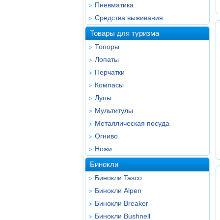
Пневматика
Средства выживания
Товары для туризма
Топоры
Лопаты
Перчатки
Компасы
Лупы
Мультитулы
Металлическая посуда
Огниво
Ножи
Бинокли
Бинокли Tasco
Бинокли Alpen
Бинокли Breaker
Бинокли Bushnell