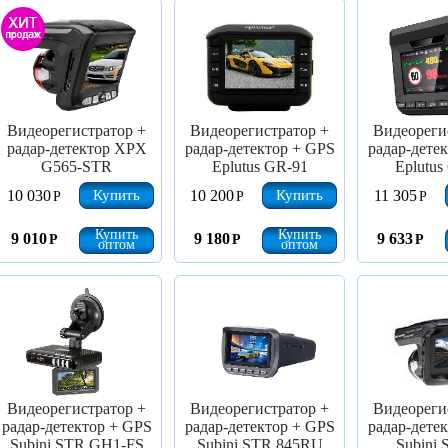
Видеорегистратор +
Видеорегистратор +
Видеореги
радар-детектор XPX
радар-детектор + GPS
радар-дете
G565-STR
Eplutus GR-91
Eplutus
Купить
Купить
10 030
10 200
11 305
Р
Р
Р
Купить
Купить
9 010
9 180
9 633
Р
Р
Р
оптом
оптом
Видеорегистратор +
Видеорегистратор +
Видеореги
радар-детектор + GPS
радар-детектор + GPS
радар-дете
Subini STR GH1-FS
Subini STR 845RU
Subini 