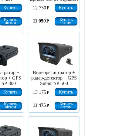
Купить
Купить
12 750
Р
Купить
Купить
11 050
Р
оптом
оптом
стратор +
Видеорегистратор +
ктор + GPS
радар-детектор + GPS
k SP-300
Subini SP-500
Купить
Купить
13 175
Р
Купить
Купить
11 475
Р
оптом
оптом