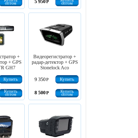
Купить
Купить
5 950
Р
оптом
оптом
стратор +
Видеорегистратор +
ктор + GPS
радар-детектор + GPS
STR GH7
Stonelock Aco
Купить
Купить
9 350
Р
Купить
Купить
8 500
Р
оптом
оптом