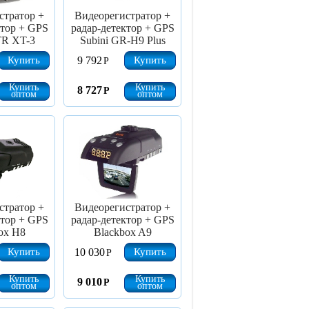
стратор +
Видеорегистратор +
ктор + GPS
радар-детектор + GPS
TR XT-3
Subini GR-H9 Plus
Купить
Купить
9 792
Р
Купить
Купить
8 727
Р
оптом
оптом
стратор +
Видеорегистратор +
ктор + GPS
радар-детектор + GPS
ox H8
Blackbox A9
Купить
Купить
10 030
Р
Купить
Купить
9 010
Р
оптом
оптом