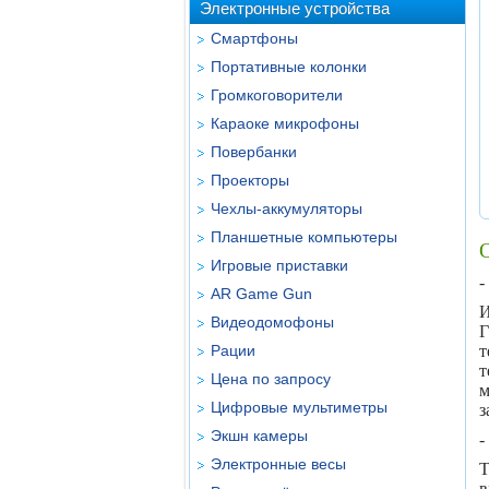
Электронные устройства
Смартфоны
Портативные колонки
Громкоговорители
Караоке микрофоны
Повербанки
Проекторы
Чехлы-аккумуляторы
Планшетные компьютеры
Игровые приставки
-
AR Game Gun
И
Видеодомофоны
Г
Рации
т
Цена по запросу
Цифровые мультиметры
з
Экшн камеры
-
Электронные весы
Т
в