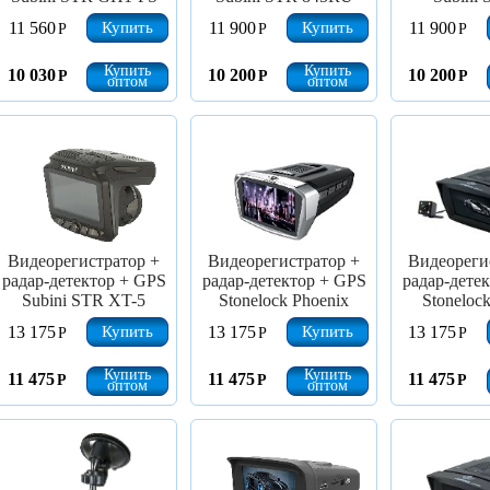
Купить
Купить
11 560
11 900
11 900
Р
Р
Р
Купить
Купить
10 030
10 200
10 200
Р
Р
Р
оптом
оптом
Видеорегистратор +
Видеорегистратор +
Видеореги
радар-детектор + GPS
радар-детектор + GPS
радар-дете
Subini STR XT-5
Stonelock Phoenix
Stoneloc
Купить
Купить
13 175
13 175
13 175
Р
Р
Р
Купить
Купить
11 475
11 475
11 475
Р
Р
Р
оптом
оптом