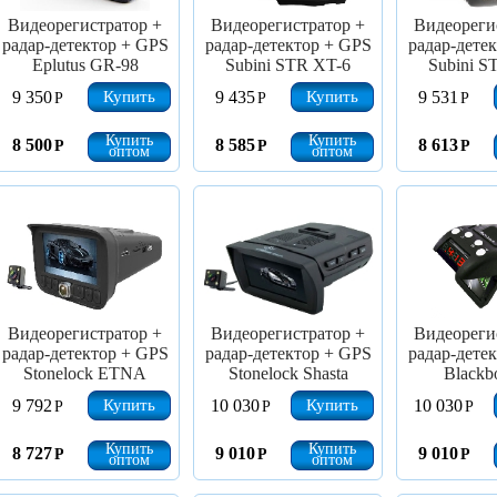
Видеорегистратор +
Видеорегистратор +
Видеореги
радар-детектор + GPS
радар-детектор + GPS
радар-дете
Eplutus GR-98
Subini STR XT-6
Subini S
Купить
Купить
9 350
9 435
9 531
Р
Р
Р
Купить
Купить
8 500
8 585
8 613
Р
Р
Р
оптом
оптом
Видеорегистратор +
Видеорегистратор +
Видеореги
радар-детектор + GPS
радар-детектор + GPS
радар-дете
Stonelock ETNA
Stonelock Shasta
Blackb
Купить
Купить
9 792
10 030
10 030
Р
Р
Р
Купить
Купить
8 727
9 010
9 010
Р
Р
Р
оптом
оптом