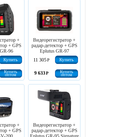
стратор +
Видеорегистратор +
ктор + GPS
радар-детектор + GPS
 GR-96
Eplutus GR-97
Купить
Купить
11 305
Р
Купить
Купить
9 633
Р
оптом
оптом
стратор +
Видеорегистратор +
ктор + GPS
радар-детектор + GPS
SV-200
Eplutus GR-95 Signature