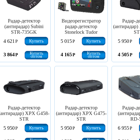
Радар-детектор
Видеорегистратор
Радар-д
(антирадар) Subini
радар-детектор
(антирадар)
STR-735GK
Stonelock Tudor
ST
Купить
Купить
4 621
5 015
5 950
Р
Р
Р
Купить
Купить
3 864
4 165
4 505
Р
Р
Р
оптом
оптом
Радар-детектор
Радар-детектор
Радар-д
(антирадар) XPX G458-
(антирадар) XPX G475-
(антирадар
STR
STR
RD-
Купить
Купить
5 950
5 950
6 955
Р
Р
Р