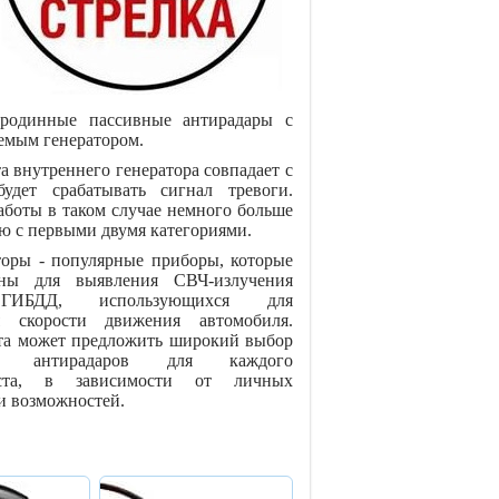
еродинные пассивные антирадары с
емым генератором.
та внутреннего генератора совпадает с
будет срабатывать сигнал тревоги.
аботы в таком случае немного больше
ю с первыми двумя категориями.
торы - популярные приборы, которые
ены для выявления СВЧ-излучения
ГИБДД, использующихся для
я скорости движения автомобиля.
йта может предложить широкий выбор
их антирадаров для каждого
иста, в зависимости от личных
и возможностей.