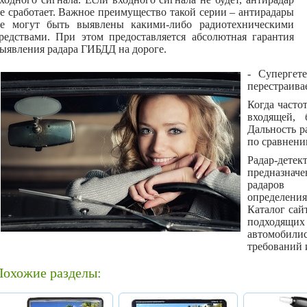
е сработает. Важное преимущество такой серии – антирадары
е могут быть выявлены какими-либо радиотехническими
редствами. При этом предоставляется абсолютная гарантия
ыявления радара ГИБДД на дороге.
- Супергет
перестраива
Когда часто
входящей, 
Дальность р
по сравнени
Радар-детек
предназнач
радаров 
определени
Каталог са
подходящ
автомобил
требований 
Похожие разделы: