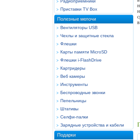
Радиоприёмники
н
Приставки TV Box
н
с
Полезные мелочи
в
Вентиляторы USB
Чехлы и защитные стекла
Флешки
Карты памяти MicroSD
Флешки i-FlashDrive
Картридеры
Веб камеры
Инструменты
Беспроводные звонки
Пепельницы
Штативы
Селфи-палки
Зарядные устройства и кабели
Подарки