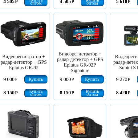
Купить
Купить
4 505
4 505
5 610
Р
Р
Р
оптом
оптом
Видеорегистратор +
Видеорегистратор +
Видеореги
радар-детектор + GPS
радар-детектор + GPS
радар-дете
Eplutus GR-92P
Eplutus GR-92
Subini 
Signature
Купить
Купить
9 000
9 000
9 270
Р
Р
Р
Купить
Купить
8 150
8 150
8 420
Р
Р
Р
оптом
оптом