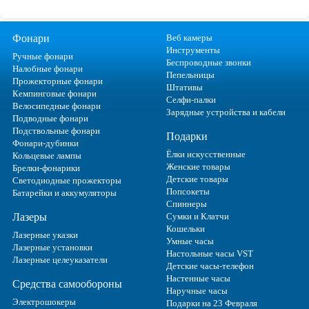
Фонари
Веб камеры
Инструменты
Ручные фонари
Беспроводные звонки
Налобные фонари
Пепельницы
Прожекторные фонари
Штативы
Кемпинговые фонари
Селфи-палки
Велосипедные фонари
Зарядные устройства и кабели
Подводные фонари
Подствольные фонари
Подарки
Фонари-дубинки
Ёлки искусственные
Кольцевые лампы
Женские товары
Брелки-фонарики
Детские товары
Светодиодные прожекторы
Попсокеты
Батарейки и аккумуляторы
Спиннеры
Лазеры
Сумки и Клатчи
Кошельки
Лазерные указки
Умные часы
Лазерные установки
Настольные часы VST
Лазерные целеуказатели
Детские часы-телефон
Настенные часы
Средства самообороны
Наручные часы
Электрошокеры
Подарки на 23 Февраля