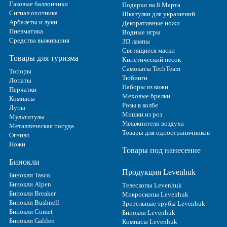
Газовые баллончики
Подарки на 8 Марта
Сигнал охотника
Шкатулки для украшений
Арбалеты и луки
Декоративные ножи
Пневматика
Водные игры
Средства выживания
3D лампы
Светящиеся маски
Товары для туризма
Кинетический песок
Самокаты TechTeam
Топоры
Тюбинги
Лопаты
Наборы из кожи
Перчатки
Меховые брелки
Компасы
Розы в колбе
Лупы
Мишки из роз
Мультитулы
Увлажнители воздуха
Металлическая посуда
Товары для одностраничников
Огниво
Ножи
Товары под нанесение
Бинокли
Продукция Levenhuk
Бинокли Tasco
Бинокли Alpen
Телескопы Levenhuk
Бинокли Breaker
Микроскопы Levenhuk
Бинокли Bushnell
Зрительные трубы Levenhuk
Бинокли Comet
Бинокли Levenhuk
Бинокли Galileo
Компасы Levenhuk