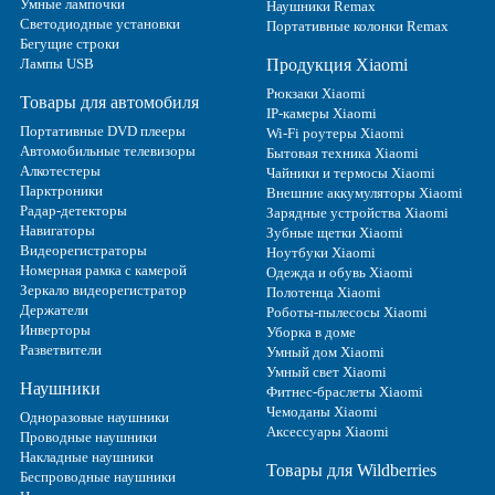
Умные лампочки
Наушники Remax
Светодиодные установки
Портативные колонки Remax
Бегущие строки
Лампы USB
Продукция Xiaomi
Рюкзаки Xiaomi
Товары для автомобиля
IP-камеры Xiaomi
Портативные DVD плееры
Wi-Fi роутеры Xiaomi
Автомобильные телевизоры
Бытовая техника Xiaomi
Алкотестеры
Чайники и термосы Xiaomi
Парктроники
Внешние аккумуляторы Xiaomi
Радар-детекторы
Зарядные устройства Xiaomi
Навигаторы
Зубные щетки Xiaomi
Видеорегистраторы
Ноутбуки Xiaomi
Номерная рамка с камерой
Одежда и обувь Xiaomi
Зеркало видеорегистратор
Полотенца Xiaomi
Держатели
Роботы-пылесосы Xiaomi
Инверторы
Уборка в доме
Разветвители
Умный дом Xiaomi
Умный свет Xiaomi
Наушники
Фитнес-браслеты Xiaomi
Чемоданы Xiaomi
Одноразовые наушники
Аксессуары Xiaomi
Проводные наушники
Накладные наушники
Товары для Wildberries
Беспроводные наушники