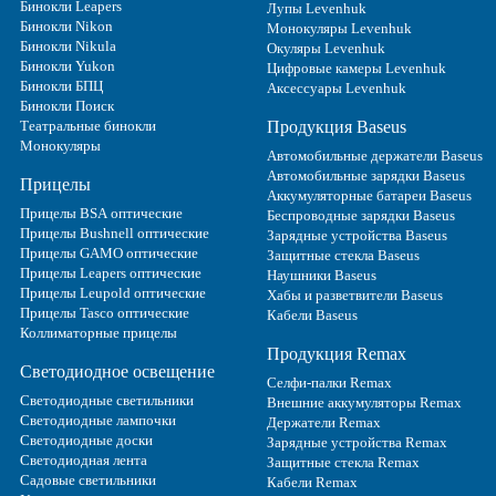
Бинокли Leapers
Лупы Levenhuk
Бинокли Nikon
Монокуляры Levenhuk
Бинокли Nikula
Окуляры Levenhuk
Бинокли Yukon
Цифровые камеры Levenhuk
Бинокли БПЦ
Аксессуары Levenhuk
Бинокли Поиск
Театральные бинокли
Продукция Baseus
Монокуляры
Автомобильные держатели Baseus
Автомобильные зарядки Baseus
Прицелы
Аккумуляторные батареи Baseus
Прицелы BSA оптические
Беспроводные зарядки Baseus
Прицелы Bushnell оптические
Зарядные устройства Baseus
Прицелы GAMO оптические
Защитные стекла Baseus
Прицелы Leapers оптические
Наушники Baseus
Прицелы Leupold оптические
Хабы и разветвители Baseus
Прицелы Tasco оптические
Кабели Baseus
Коллиматорные прицелы
Продукция Remax
Светодиодное освещение
Селфи-палки Remax
Светодиодные светильники
Внешние аккумуляторы Remax
Светодиодные лампочки
Держатели Remax
Светодиодные доски
Зарядные устройства Remax
Светодиодная лента
Защитные стекла Remax
Садовые светильники
Кабели Remax