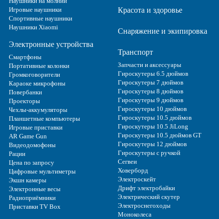
Наушники на молнии
Игровые наушники
Красота и здоровье
Спортивные наушники
Наушники Xiaomi
Снаряжение и экипировка
Электронные устройства
Транспорт
Смартфоны
Запчасти и аксессуары
Портативные колонки
Гироскутеры 6.5 дюймов
Громкоговорители
Гироскутеры 7 дюймов
Караоке микрофоны
Гироскутеры 8 дюймов
Повербанки
Гироскутеры 9 дюймов
Проекторы
Гироскутеры 10 дюймов
Чехлы-аккумуляторы
Гироскутеры 10.5 дюймов
Планшетные компьютеры
Гироскутеры 10.5 JiLong
Игровые приставки
Гироскутеры 10.5 дюймов GT
AR Game Gun
Гироскутеры 12 дюймов
Видеодомофоны
Гироскутеры с ручкой
Рации
Сегвеи
Цена по запросу
Ховерборд
Цифровые мультиметры
Электроскейт
Экшн камеры
Дрифт электробайки
Электронные весы
Электрический скутер
Радиоприёмники
Электроснегоходы
Приставки TV Box
Моноколеса