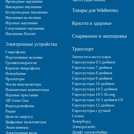
Проводные наушники
Накладные наушники
Товары для Wildberries
Беспроводные наушники
Наушники на молнии
Игровые наушники
Красота и здоровье
Спортивные наушники
Наушники Xiaomi
Снаряжение и экипировка
Электронные устройства
Транспорт
Смартфоны
Запчасти и аксессуары
Портативные колонки
Гироскутеры 6.5 дюймов
Громкоговорители
Гироскутеры 7 дюймов
Караоке микрофоны
Гироскутеры 8 дюймов
Повербанки
Гироскутеры 9 дюймов
Проекторы
Гироскутеры 10 дюймов
Чехлы-аккумуляторы
Гироскутеры 10.5 дюймов
Планшетные компьютеры
Гироскутеры 10.5 JiLong
Игровые приставки
Гироскутеры 10.5 дюймов GT
AR Game Gun
Гироскутеры 12 дюймов
Видеодомофоны
Гироскутеры с ручкой
Рации
Сегвеи
Цена по запросу
Ховерборд
Цифровые мультиметры
Электроскейт
Экшн камеры
Дрифт электробайки
Электронные весы