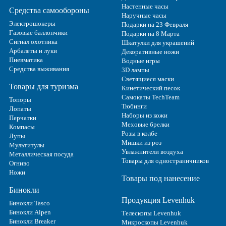
Настенные часы
Средства самообороны
Наручные часы
Электрошокеры
Подарки на 23 Февраля
Газовые баллончики
Подарки на 8 Марта
Сигнал охотника
Шкатулки для украшений
Арбалеты и луки
Декоративные ножи
Пневматика
Водные игры
Средства выживания
3D лампы
Светящиеся маски
Товары для туризма
Кинетический песок
Самокаты TechTeam
Топоры
Тюбинги
Лопаты
Наборы из кожи
Перчатки
Меховые брелки
Компасы
Розы в колбе
Лупы
Мишки из роз
Мультитулы
Увлажнители воздуха
Металлическая посуда
Товары для одностраничников
Огниво
Ножи
Товары под нанесение
Бинокли
Продукция Levenhuk
Бинокли Tasco
Бинокли Alpen
Телескопы Levenhuk
Бинокли Breaker
Микроскопы Levenhuk