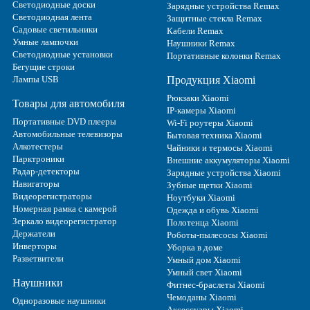
Светодиодные доски
Зарядные устройства Remax
Светодиодная лента
Защитные стекла Remax
Садовые светильники
Кабели Remax
Умные лампочки
Наушники Remax
Светодиодные установки
Портативные колонки Remax
Бегущие строки
Лампы USB
Продукция Xiaomi
Рюкзаки Xiaomi
Товары для автомобиля
IP-камеры Xiaomi
Портативные DVD плееры
Wi-Fi роутеры Xiaomi
Автомобильные телевизоры
Бытовая техника Xiaomi
Алкотестеры
Чайники и термосы Xiaomi
Парктроники
Внешние аккумуляторы Xiaomi
Радар-детекторы
Зарядные устройства Xiaomi
Навигаторы
Зубные щетки Xiaomi
Видеорегистраторы
Ноутбуки Xiaomi
Номерная рамка с камерой
Одежда и обувь Xiaomi
Зеркало видеорегистратор
Полотенца Xiaomi
Держатели
Роботы-пылесосы Xiaomi
Инверторы
Уборка в доме
Разветвители
Умный дом Xiaomi
Умный свет Xiaomi
Наушники
Фитнес-браслеты Xiaomi
Чемоданы Xiaomi
Одноразовые наушники
Аксессуары Xiaomi