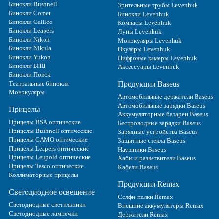
Бинокли Bushnell
Зрительные трубы Levenhuk
Бинокли Comet
Бинокли Levenhuk
Бинокли Galileo
Компасы Levenhuk
Бинокли Leapers
Лупы Levenhuk
Бинокли Nikon
Монокуляры Levenhuk
Бинокли Nikula
Окуляры Levenhuk
Бинокли Yukon
Цифровые камеры Levenhuk
Бинокли БПЦ
Аксессуары Levenhuk
Бинокли Поиск
Театральные бинокли
Продукция Baseus
Монокуляры
Автомобильные держатели Baseus
Автомобильные зарядки Baseus
Прицелы
Аккумуляторные батареи Baseus
Прицелы BSA оптические
Беспроводные зарядки Baseus
Прицелы Bushnell оптические
Зарядные устройства Baseus
Прицелы GAMO оптические
Защитные стекла Baseus
Прицелы Leapers оптические
Наушники Baseus
Прицелы Leupold оптические
Хабы и разветвители Baseus
Прицелы Tasco оптические
Кабели Baseus
Коллиматорные прицелы
Продукция Remax
Светодиодное освещение
Селфи-палки Remax
Светодиодные светильники
Внешние аккумуляторы Remax
Светодиодные лампочки
Держатели Remax