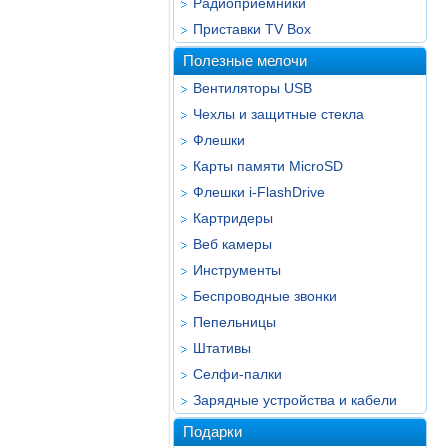
Радиоприёмники
Приставки TV Box
Полезные мелочи
Вентиляторы USB
Чехлы и защитные стекла
Флешки
Карты памяти MicroSD
Флешки i-FlashDrive
Картридеры
Веб камеры
Инструменты
Беспроводные звонки
Пепельницы
Штативы
Селфи-палки
Зарядные устройства и кабели
Подарки