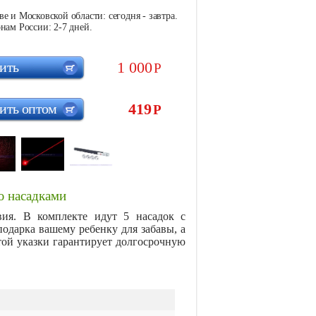
е и Московской области: сегодня - завтра.
нам России: 2-7 дней.
1 000
ить
Р
419
ить оптом
Р
 насадками
вия. В комплекте идут 5 насадок с
одарка вашему ребенку для забавы, а
этой указки гарантирует долгосрочную