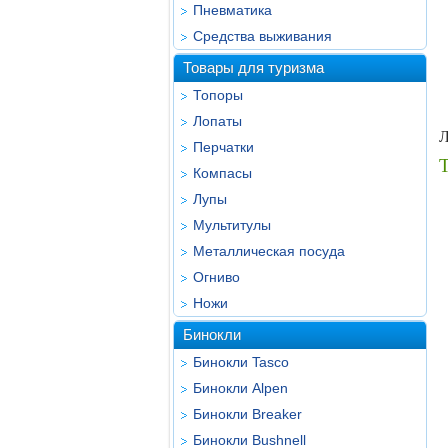
Пневматика
Средства выживания
Товары для туризма
Топоры
Лопаты
Л
Перчатки
Т
Компасы
Лупы
Мультитулы
Металлическая посуда
Огниво
Ножи
Бинокли
Бинокли Tasco
Бинокли Alpen
Бинокли Breaker
Бинокли Bushnell