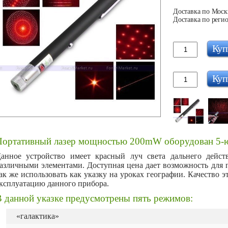
Доставка по Москв
Доставка по регио
Куп
Куп
Портативный лазер мощностью 200mW оборудован 5-ю
анное устройство имеет красный луч света дальнего дейст
азличными элементами. Доступная цена дает возможность для п
ак же использовать как указку на уроках географии. Качество 
ксплуатацию данного прибора.
В данной указке предусмотрены пять режимов:
«галактика»