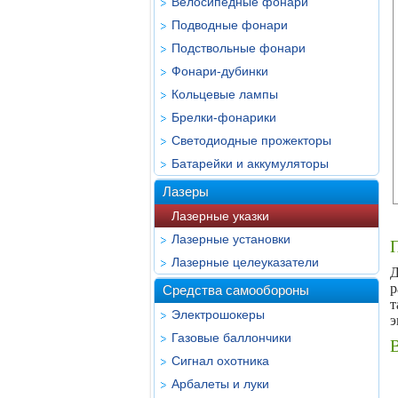
Велосипедные фонари
Подводные фонари
Подствольные фонари
Фонари-дубинки
Кольцевые лампы
Брелки-фонарики
Светодиодные прожекторы
Батарейки и аккумуляторы
Лазеры
Лазерные указки
Лазерные установки
Лазерные целеуказатели
Д
р
Средства самообороны
т
Электрошокеры
э
Газовые баллончики
Сигнал охотника
Арбалеты и луки