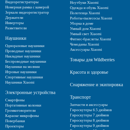
Видеорегистраторы
Ноутбуки Xiaomi
Номерная рамка с камерой
Одежда и обувь Xiaomi
Зеркало видеорегистратор
Полотенца Xiaomi
Держатели
Роботы-пылесосы Xiaomi
Инверторы
Уборка в доме
Разветвители
Умный дом Xiaomi
Умный свет Xiaomi
Наушники
Фитнес-браслеты Xiaomi
Чемоданы Xiaomi
Одноразовые наушники
Аксессуары Xiaomi
Проводные наушники
Накладные наушники
Товары для Wildberries
Беспроводные наушники
Наушники на молнии
Игровые наушники
Красота и здоровье
Спортивные наушники
Наушники Xiaomi
Снаряжение и экипировка
Электронные устройства
Транспорт
Смартфоны
Запчасти и аксессуары
Портативные колонки
Гироскутеры 6.5 дюймов
Громкоговорители
Гироскутеры 7 дюймов
Караоке микрофоны
Гироскутеры 8 дюймов
Повербанки
Гироскутеры 9 дюймов
Проекторы