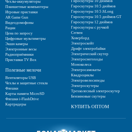
Гироскутеры 10 дюймов
Чехлы-аккумуляторы
Гироскутеры 10.5 дюймов
Планшетные компьютеры
Гироскутеры 10.5 JiLong
Игровые приставки
Гироскутеры 10.5 дюймов GT
AR Game Gun
Гироскутеры 12 дюймов
Видеодомофоны
Гироскутеры с ручкой
Рации
Сегвеи
Цена по запросу
Ховерборд
Цифровые мультиметры
Электроскейт
Экшн камеры
Дрифт электробайки
Электронные весы
Электрический скутер
Радиоприёмники
Электроснегоходы
Приставки TV Box
Моноколеса
Полезные мелочи
Электросамокаты
Квадроциклы
Вентиляторы USB
Электровелосипеды
Чехлы и защитные стекла
Электроскутеры
Флешки
Трехколесный электроскутер
Карты памяти MicroSD
Бензиновые скутеры
Флешки i-FlashDrive
Картридеры
КУПИТЬ ОПТОМ