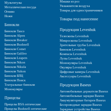
Мишки из роз
Мультитулы
Увлажнители воздуха
Металлическая посуда
Товары для одностраничников
Огниво
Ножи
Товары под нанесение
Бинокли
Продукция Levenhuk
Бинокли Tasco
Бинокли Alpen
Телескопы Levenhuk
Бинокли Breaker
Микроскопы Levenhuk
Бинокли Bushnell
Зрительные трубы Levenhuk
Бинокли Comet
Бинокли Levenhuk
Бинокли Galileo
Компасы Levenhuk
Бинокли Leapers
Лупы Levenhuk
Бинокли Nikon
Монокуляры Levenhuk
Бинокли Nikula
Окуляры Levenhuk
Бинокли Yukon
Цифровые камеры Levenhuk
Бинокли БПЦ
Аксессуары Levenhuk
Бинокли Поиск
Театральные бинокли
Продукция Baseus
Монокуляры
Автомобильные держатели Baseus
Автомобильные зарядки Baseus
Прицелы
Аккумуляторные батареи Baseus
Прицелы BSA оптические
Беспроводные зарядки Baseus
Прицелы Bushnell оптические
Зарядные устройства Baseus