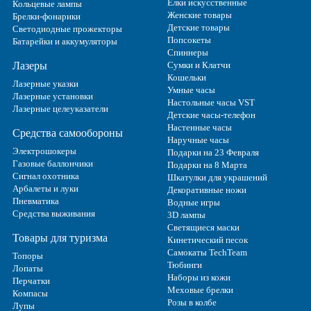
Ёлки искусственные
Кольцевые лампы
Женские товары
Брелки-фонарики
Детские товары
Светодиодные прожекторы
Попсокеты
Батарейки и аккумуляторы
Спиннеры
Лазеры
Сумки и Клатчи
Кошельки
Лазерные указки
Умные часы
Лазерные установки
Настольные часы VST
Лазерные целеуказатели
Детские часы-телефон
Настенные часы
Средства самообороны
Наручные часы
Электрошокеры
Подарки на 23 Февраля
Газовые баллончики
Подарки на 8 Марта
Сигнал охотника
Шкатулки для украшений
Арбалеты и луки
Декоративные ножи
Пневматика
Водные игры
Средства выживания
3D лампы
Светящиеся маски
Товары для туризма
Кинетический песок
Самокаты TechTeam
Топоры
Тюбинги
Лопаты
Наборы из кожи
Перчатки
Меховые брелки
Компасы
Розы в колбе
Лупы