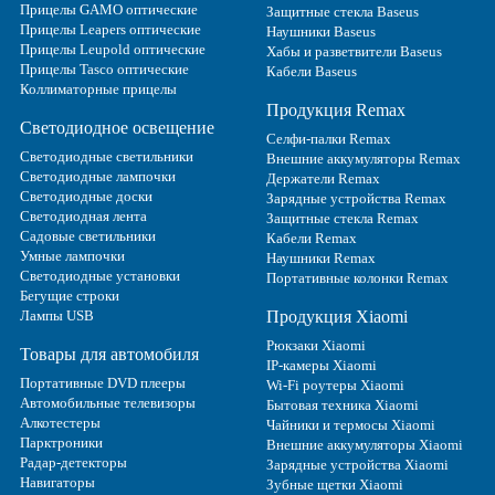
Прицелы GAMO оптические
Защитные стекла Baseus
Прицелы Leapers оптические
Наушники Baseus
Прицелы Leupold оптические
Хабы и разветвители Baseus
Прицелы Tasco оптические
Кабели Baseus
Коллиматорные прицелы
Продукция Remax
Светодиодное освещение
Селфи-палки Remax
Светодиодные светильники
Внешние аккумуляторы Remax
Светодиодные лампочки
Держатели Remax
Светодиодные доски
Зарядные устройства Remax
Светодиодная лента
Защитные стекла Remax
Садовые светильники
Кабели Remax
Умные лампочки
Наушники Remax
Светодиодные установки
Портативные колонки Remax
Бегущие строки
Лампы USB
Продукция Xiaomi
Рюкзаки Xiaomi
Товары для автомобиля
IP-камеры Xiaomi
Портативные DVD плееры
Wi-Fi роутеры Xiaomi
Автомобильные телевизоры
Бытовая техника Xiaomi
Алкотестеры
Чайники и термосы Xiaomi
Парктроники
Внешние аккумуляторы Xiaomi
Радар-детекторы
Зарядные устройства Xiaomi
Навигаторы
Зубные щетки Xiaomi