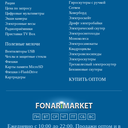
Гироскутеры с ручкой
Рации
Сегвеи
Цена по запросу
Ховерборд
Цифровые мультиметры
Электроскейт
Экшн камеры
Дрифт электробайки
Электронные весы
Электрический скутер
Радиоприёмники
Электроснегоходы
Приставки TV Box
Моноколеса
Полезные мелочи
Электросамокаты
Квадроциклы
Вентиляторы USB
Электровелосипеды
Чехлы и защитные стекла
Электроскутеры
Флешки
Трехколесный электроскутер
Карты памяти MicroSD
Бензиновые скутеры
Флешки i-FlashDrive
Картридеры
КУПИТЬ ОПТОМ
Ежедневно с 10:00 до 22:00.
Продажи оптом и в