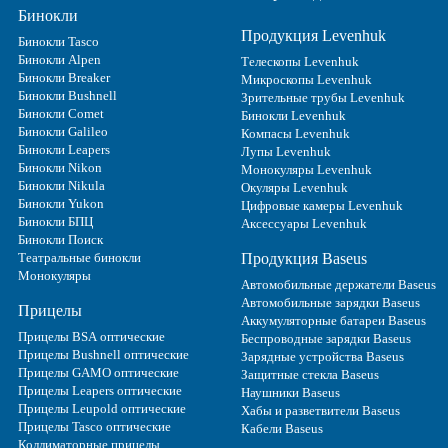
Бинокли
Продукция Levenhuk
Бинокли Tasco
Бинокли Alpen
Телескопы Levenhuk
Бинокли Breaker
Микроскопы Levenhuk
Бинокли Bushnell
Зрительные трубы Levenhuk
Бинокли Comet
Бинокли Levenhuk
Бинокли Galileo
Компасы Levenhuk
Бинокли Leapers
Лупы Levenhuk
Бинокли Nikon
Монокуляры Levenhuk
Бинокли Nikula
Окуляры Levenhuk
Бинокли Yukon
Цифровые камеры Levenhuk
Бинокли БПЦ
Аксессуары Levenhuk
Бинокли Поиск
Театральные бинокли
Продукция Baseus
Монокуляры
Автомобильные держатели Baseus
Автомобильные зарядки Baseus
Прицелы
Аккумуляторные батареи Baseus
Прицелы BSA оптические
Беспроводные зарядки Baseus
Прицелы Bushnell оптические
Зарядные устройства Baseus
Прицелы GAMO оптические
Защитные стекла Baseus
Прицелы Leapers оптические
Наушники Baseus
Прицелы Leupold оптические
Хабы и разветвители Baseus
Прицелы Tasco оптические
Кабели Baseus
Коллиматорные прицелы