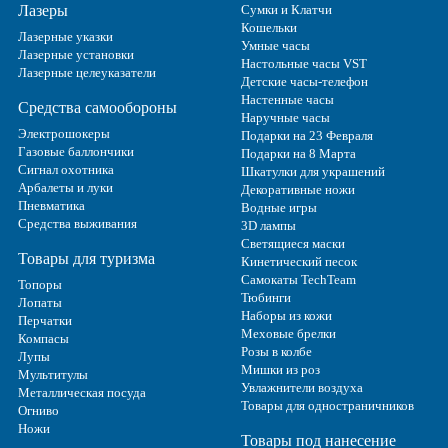
Лазеры
Сумки и Клатчи
Кошельки
Лазерные указки
Умные часы
Лазерные установки
Настольные часы VST
Лазерные целеуказатели
Детские часы-телефон
Настенные часы
Средства самообороны
Наручные часы
Электрошокеры
Подарки на 23 Февраля
Газовые баллончики
Подарки на 8 Марта
Сигнал охотника
Шкатулки для украшений
Арбалеты и луки
Декоративные ножи
Пневматика
Водные игры
Средства выживания
3D лампы
Светящиеся маски
Товары для туризма
Кинетический песок
Самокаты TechTeam
Топоры
Тюбинги
Лопаты
Наборы из кожи
Перчатки
Меховые брелки
Компасы
Розы в колбе
Лупы
Мишки из роз
Мультитулы
Увлажнители воздуха
Металлическая посуда
Товары для одностраничников
Огниво
Ножи
Товары под нанесение