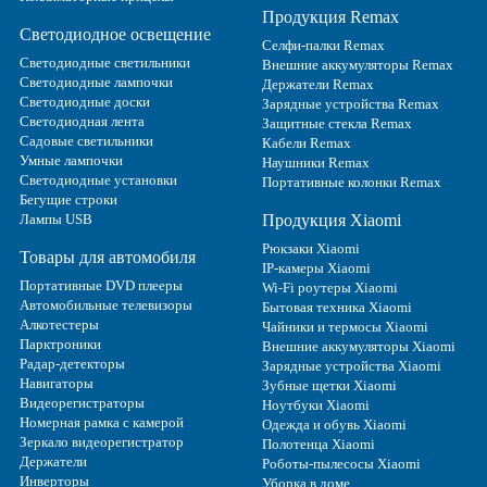
Продукция Remax
Светодиодное освещение
Селфи-палки Remax
Светодиодные светильники
Внешние аккумуляторы Remax
Светодиодные лампочки
Держатели Remax
Светодиодные доски
Зарядные устройства Remax
Светодиодная лента
Защитные стекла Remax
Садовые светильники
Кабели Remax
Умные лампочки
Наушники Remax
Светодиодные установки
Портативные колонки Remax
Бегущие строки
Лампы USB
Продукция Xiaomi
Рюкзаки Xiaomi
Товары для автомобиля
IP-камеры Xiaomi
Портативные DVD плееры
Wi-Fi роутеры Xiaomi
Автомобильные телевизоры
Бытовая техника Xiaomi
Алкотестеры
Чайники и термосы Xiaomi
Парктроники
Внешние аккумуляторы Xiaomi
Радар-детекторы
Зарядные устройства Xiaomi
Навигаторы
Зубные щетки Xiaomi
Видеорегистраторы
Ноутбуки Xiaomi
Номерная рамка с камерой
Одежда и обувь Xiaomi
Зеркало видеорегистратор
Полотенца Xiaomi
Держатели
Роботы-пылесосы Xiaomi
Инверторы
Уборка в доме