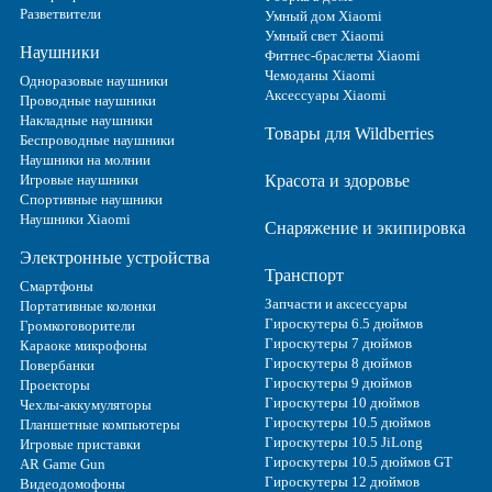
Разветвители
Умный дом Xiaomi
Умный свет Xiaomi
Наушники
Фитнес-браслеты Xiaomi
Чемоданы Xiaomi
Одноразовые наушники
Аксессуары Xiaomi
Проводные наушники
Накладные наушники
Товары для Wildberries
Беспроводные наушники
Наушники на молнии
Игровые наушники
Красота и здоровье
Спортивные наушники
Наушники Xiaomi
Снаряжение и экипировка
Электронные устройства
Транспорт
Смартфоны
Запчасти и аксессуары
Портативные колонки
Гироскутеры 6.5 дюймов
Громкоговорители
Гироскутеры 7 дюймов
Караоке микрофоны
Гироскутеры 8 дюймов
Повербанки
Гироскутеры 9 дюймов
Проекторы
Гироскутеры 10 дюймов
Чехлы-аккумуляторы
Гироскутеры 10.5 дюймов
Планшетные компьютеры
Гироскутеры 10.5 JiLong
Игровые приставки
Гироскутеры 10.5 дюймов GT
AR Game Gun
Гироскутеры 12 дюймов
Видеодомофоны