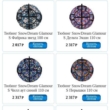
Тюбинг SnowDream Glamour
Тюбинг SnowDream Glamour
S Фабрика звезд 100 см
S Дельта Экшн 110 см
Купить
Купить
2 017
2 317
Р
Р
оптом
оптом
Тюбинг SnowDream Glamour
Тюбинг SnowDream Glamour
S Чилл аут синий 110 см
S Перышки 110 см
Купить
Купить
2 317
2 317
Р
Р
оптом
оптом