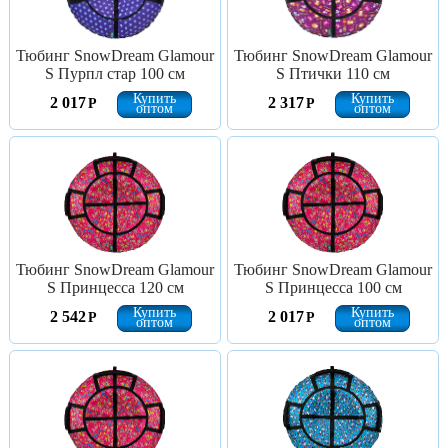
Тюбинг SnowDream Glamour
Тюбинг SnowDream Glamour
S Пурпл стар 100 см
S Птички 110 см
Купить
Купить
2 017
2 317
Р
Р
оптом
оптом
Тюбинг SnowDream Glamour
Тюбинг SnowDream Glamour
S Принцесса 120 см
S Принцесса 100 см
Купить
Купить
2 542
2 017
Р
Р
оптом
оптом