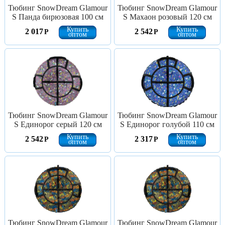
Тюбинг SnowDream Glamour
Тюбинг SnowDream Glamour
S Панда бирюзовая 100 см
S Махаон розовый 120 см
Купить
Купить
2 017
2 542
Р
Р
оптом
оптом
Тюбинг SnowDream Glamour
Тюбинг SnowDream Glamour
S Единорог серый 120 см
S Единорог голубой 110 см
Купить
Купить
2 542
2 317
Р
Р
оптом
оптом
Тюбинг SnowDream Glamour
Тюбинг SnowDream Glamour