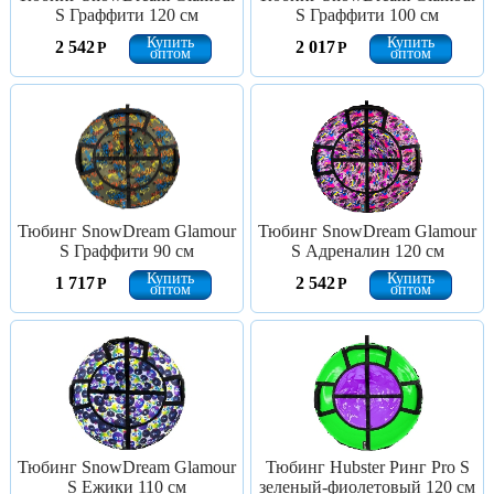
S Граффити 120 см
S Граффити 100 см
Купить
Купить
2 542
2 017
Р
Р
оптом
оптом
Тюбинг SnowDream Glamour
Тюбинг SnowDream Glamour
S Граффити 90 см
S Адреналин 120 см
Купить
Купить
1 717
2 542
Р
Р
оптом
оптом
Тюбинг SnowDream Glamour
Тюбинг Hubster Ринг Pro S
S Ежики 110 см
зеленый-фиолетовый 120 см