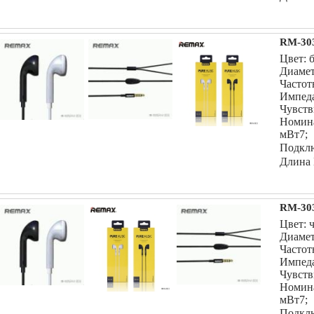
RM-303
Цвет: 
Диамет
Частот
Импеда
Чувств
Номин
мВт7;
Подклю
Длина 
RM-303
Цвет: 
Диамет
Частот
Импеда
Чувств
Номин
мВт7;
Подклю