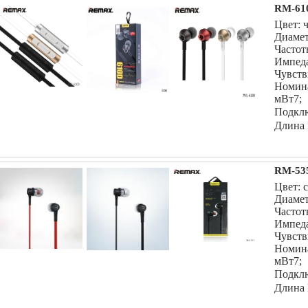
RM-61
Цвет: 
Диамет
Частот
Импеда
Чувств
Номин
мВт7;
Подклю
Длина 
RM-535
Цвет: 
Диамет
Частот
Импеда
Чувств
Номин
мВт7;
Подклю
Длина 