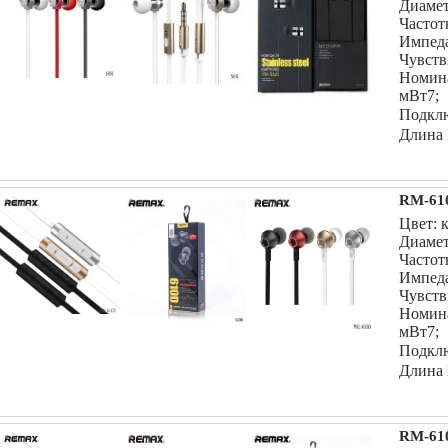
Диамет
Частот
Импеда
Чувств
Номин
мВт7;
Подклю
Длина 
RM-61
Цвет: 
Диамет
Частот
Импеда
Чувств
Номин
мВт7;
Подклю
Длина 
RM-61