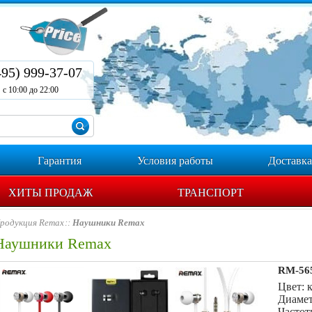
495) 999-37-07
с 10:00 до 22:00
Гарантия
Условия работы
Доставка
ХИТЫ ПРОДАЖ
ТРАНСПОРТ
родукция Remax
Наушники Remax
Наушники Remax
RM-565
Цвет: 
Диамет
Частот