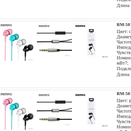
Длина 
RM-501
Цвет: 
Диамет
Частот
Импеда
Чувств
Номин
мВт7;
Подклю
Длина 
RM-501
Цвет: 
Диамет
Частот
Импеда
Чувств
Номин