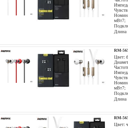
Импеда
Чувств
Номин
мВт7;
Подклю
Длина 
RM-565
Цвет: 
Диамет
Частот
Импеда
Чувств
Номин
мВт7;
Подклю
Длина 
RM-565
Цвет: 