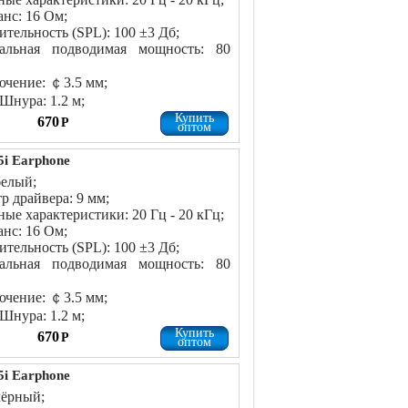
нс: 16 Ом;
ительность (SPL): 100 ±3 Дб;
альная подводимая мощность: 80
чение: ￠3.5 мм;
Шнура: 1.2 м;
Купить
670
Р
оптом
i Earphone
белый;
р драйвера: 9 мм;
ные характеристики: 20 Гц - 20 кГц;
нс: 16 Ом;
ительность (SPL): 100 ±3 Дб;
альная подводимая мощность: 80
чение: ￠3.5 мм;
Шнура: 1.2 м;
Купить
670
Р
оптом
i Earphone
чёрный;