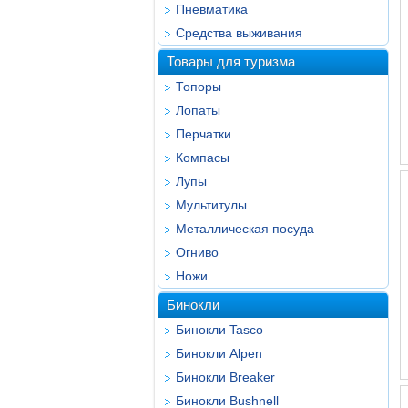
Пневматика
Средства выживания
Товары для туризма
Топоры
Лопаты
Перчатки
Компасы
Лупы
Мультитулы
Металлическая посуда
Огниво
Ножи
Бинокли
Бинокли Tasco
Бинокли Alpen
Бинокли Breaker
Бинокли Bushnell