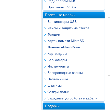
Радиоприёмники
Приставки TV Box
Полезные мелочи
Вентиляторы USB
Чехлы и защитные стекла
Флешки
Карты памяти MicroSD
Флешки i-FlashDrive
Картридеры
Веб камеры
Инструменты
Беспроводные звонки
Пепельницы
Штативы
Селфи-палки
Зарядные устройства и кабели
Подарки