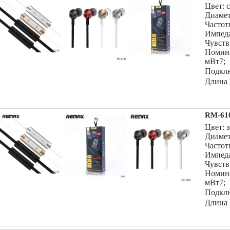
Цвет: 
Диамет
Частот
Импеда
Чувств
Номин
мВт7;
Подклю
Длина 
RM-61
Цвет: 
Диамет
Частот
Импеда
Чувств
Номин
мВт7;
Подклю
Длина 