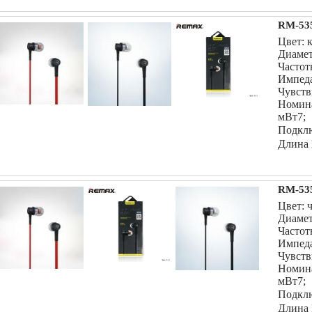
RM-535
Цвет: 
Диамет
Частот
Импеда
Чувств
Номин
мВт7;
Подклю
Длина 
RM-535
Цвет: 
Диамет
Частот
Импеда
Чувств
Номин
мВт7;
Подклю
Длина 