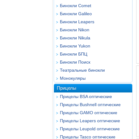
Бинокли Comet
Бинокли Galileo
Бинокли Leapers
Бинокли Nikon
Бинокли Nikula
Бинокли Yukon
Бинокли БПЦ
Бинокли Поиск
Театральные бинокли
Монокуляры
Прицелы
Прицелы BSA оптические
Прицелы Bushnell оптические
Прицелы GAMO оптические
Прицелы Leapers оптические
Прицелы Leupold оптические
Прицелы Tasco оптические