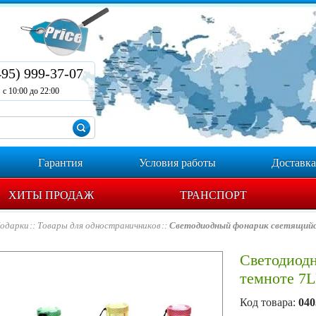
495) 999-37-07
с 10:00 до 22:00
Гарантия
Условия работы
Доставка
ХИТЫ ПРОДАЖ
ТРАНСПОРТ
одарки
Товары для одностраничников
Светодиодный фонарик светящий
Светодиод
темноте 7
Код товара:
040