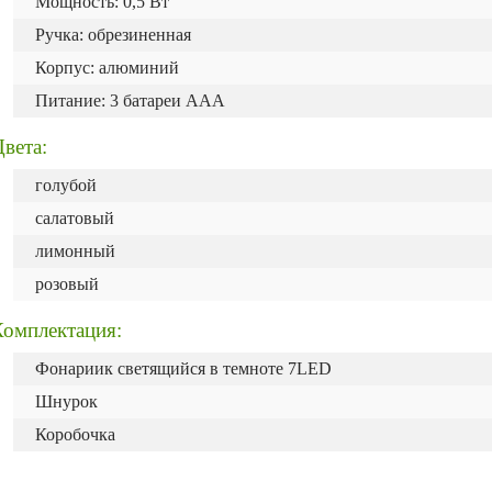
Мощность: 0,5 Вт
Ручка: обрезиненная
Корпус: алюминий
Питание: 3 батареи AAA
вета:
голубой
салатовый
лимонный
розовый
Комплектация:
Фонариик светящийся в темноте 7LED
Шнурок
Коробочка