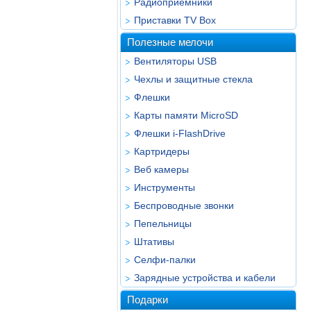
Радиоприёмники
Приставки TV Box
Полезные мелочи
Вентиляторы USB
Чехлы и защитные стекла
Флешки
Карты памяти MicroSD
Флешки i-FlashDrive
Картридеры
Веб камеры
Инструменты
Беспроводные звонки
Пепельницы
Штативы
Селфи-палки
Зарядные устройства и кабели
Подарки