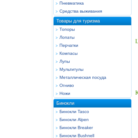
Пневматика
Средства выживания
Товары для туризма
Топоры
Лопаты
Ц
Перчатки
Компасы
Лупы
Мультитулы
Металлическая посуда
Огниво
Ножи
Бинокли
Бинокли Tasco
Бинокли Alpen
Бинокли Breaker
Бинокли Bushnell