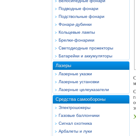
Велосипедные фонари
Подводные фонари
Подствольные фонари
Фонари-дубинки
Кольцевые лампы
Брелки-фонарики
Светодиодные прожекторы
Батарейки и аккумуляторы
Лазеры
Лазерные указки
С
Лазерные установки
м
Лазерные целеуказатели
О
г
Средства самообороны
о
Электрошокеры
э
Газовые баллончики
Сигнал охотника
Арбалеты и луки