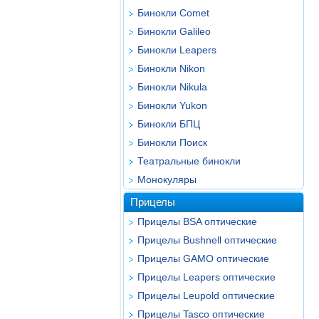
Бинокли Comet
Бинокли Galileo
Бинокли Leapers
Бинокли Nikon
Бинокли Nikula
Бинокли Yukon
Бинокли БПЦ
Бинокли Поиск
Театральные бинокли
Монокуляры
Прицелы
Прицелы BSA оптические
Прицелы Bushnell оптические
Прицелы GAMO оптические
Прицелы Leapers оптические
Прицелы Leupold оптические
Прицелы Tasco оптические