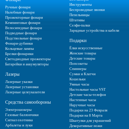
Инструменты
Ручные фонари
Беспроводные звонки
Налобные фонари
Пепельницы
Прожекторные фонари
Штативы
Кемпинговые фонари
Селфи-палки
Велосипедные фонари
Зарядные устройства и кабели
Подводные фонари
Подствольные фонари
Подарки
Фонари-дубинки
Ёлки искусственные
Кольцевые лампы
Женские товары
Брелки-фонарики
Детские товары
Светодиодные прожекторы
Попсокеты
Батарейки и аккумуляторы
Спиннеры
Лазеры
Сумки и Клатчи
Кошельки
Лазерные указки
Умные часы
Лазерные установки
Настольные часы VST
Лазерные целеуказатели
Детские часы-телефон
Настенные часы
Средства самообороны
Наручные часы
Электрошокеры
Подарки на 23 Февраля
Газовые баллончики
Подарки на 8 Марта
Сигнал охотника
Шкатулки для украшений
Арбалеты и луки
Декоративные ножи