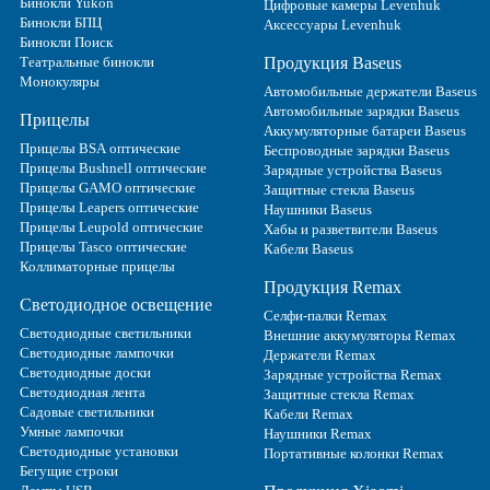
Бинокли Yukon
Цифровые камеры Levenhuk
Бинокли БПЦ
Аксессуары Levenhuk
Бинокли Поиск
Театральные бинокли
Продукция Baseus
Монокуляры
Автомобильные держатели Baseus
Автомобильные зарядки Baseus
Прицелы
Аккумуляторные батареи Baseus
Прицелы BSA оптические
Беспроводные зарядки Baseus
Прицелы Bushnell оптические
Зарядные устройства Baseus
Прицелы GAMO оптические
Защитные стекла Baseus
Прицелы Leapers оптические
Наушники Baseus
Прицелы Leupold оптические
Хабы и разветвители Baseus
Прицелы Tasco оптические
Кабели Baseus
Коллиматорные прицелы
Продукция Remax
Светодиодное освещение
Селфи-палки Remax
Светодиодные светильники
Внешние аккумуляторы Remax
Светодиодные лампочки
Держатели Remax
Светодиодные доски
Зарядные устройства Remax
Светодиодная лента
Защитные стекла Remax
Садовые светильники
Кабели Remax
Умные лампочки
Наушники Remax
Светодиодные установки
Портативные колонки Remax
Бегущие строки