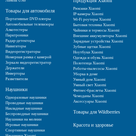
Лампы USB
Продукция Xiaomi
Рюкзаки Xiaomi
Товары для автомобиля
IP-камеры Xiaomi
Портативные DVD плееры
Wi-Fi роутеры Xiaomi
Автомобильные телевизоры
Бытовая техника Xiaomi
Алкотестеры
Чайники и термосы Xiaomi
Парктроники
Внешние аккумуляторы Xiaomi
Радар-детекторы
Зарядные устройства Xiaomi
Навигаторы
Зубные щетки Xiaomi
Видеорегистраторы
Ноутбуки Xiaomi
Номерная рамка с камерой
Одежда и обувь Xiaomi
Зеркало видеорегистратор
Полотенца Xiaomi
Держатели
Роботы-пылесосы Xiaomi
Инверторы
Уборка в доме
Разветвители
Умный дом Xiaomi
Умный свет Xiaomi
Наушники
Фитнес-браслеты Xiaomi
Чемоданы Xiaomi
Одноразовые наушники
Аксессуары Xiaomi
Проводные наушники
Накладные наушники
Товары для Wildberries
Беспроводные наушники
Наушники на молнии
Игровые наушники
Красота и здоровье
Спортивные наушники
Наушники Xiaomi