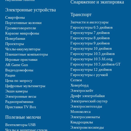
Снаряжение и экипировка
Электронные устройства
Транспорт
Смартфоны
Запчасти и аксессуары
Портативные колонки
Гироскутеры 6.5 дюймов
Громкоговорители
Гироскутеры 7 дюймов
Караоке микрофоны
Гироскутеры 8 дюймов
Повербанки
Гироскутеры 9 дюймов
Проекторы
Гироскутеры 10 дюймов
Чехлы-аккумуляторы
Гироскутеры 10.5 дюймов
Планшетные компьютеры
Гироскутеры 10.5 JiLong
Игровые приставки
Гироскутеры 10.5 дюймов GT
AR Game Gun
Гироскутеры 12 дюймов
Видеодомофоны
Гироскутеры с ручкой
Рации
Сегвеи
Цена по запросу
Ховерборд
Цифровые мультиметры
Электроскейт
Экшн камеры
Дрифт электробайки
Электронные весы
Электрический скутер
Радиоприёмники
Электроснегоходы
Приставки TV Box
Моноколеса
Полезные мелочи
Электросамокаты
Квадроциклы
Вентиляторы USB
Электровелосипеды
Чехлы и защитные стекла