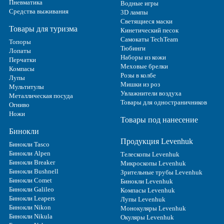
Пневматика
Водные игры
Средства выживания
3D лампы
Светящиеся маски
Товары для туризма
Кинетический песок
Самокаты TechTeam
Топоры
Тюбинги
Лопаты
Наборы из кожи
Перчатки
Меховые брелки
Компасы
Розы в колбе
Лупы
Мишки из роз
Мультитулы
Увлажнители воздуха
Металлическая посуда
Товары для одностраничников
Огниво
Ножи
Товары под нанесение
Бинокли
Продукция Levenhuk
Бинокли Tasco
Бинокли Alpen
Телескопы Levenhuk
Бинокли Breaker
Микроскопы Levenhuk
Бинокли Bushnell
Зрительные трубы Levenhuk
Бинокли Comet
Бинокли Levenhuk
Бинокли Galileo
Компасы Levenhuk
Бинокли Leapers
Лупы Levenhuk
Бинокли Nikon
Монокуляры Levenhuk
Бинокли Nikula
Окуляры Levenhuk