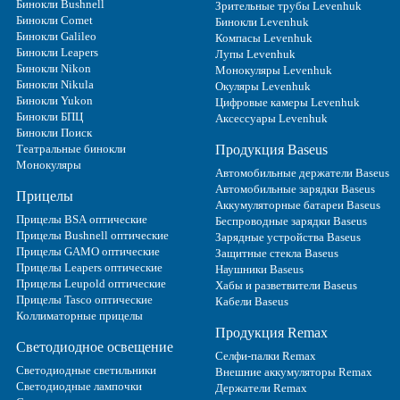
Бинокли Bushnell
Зрительные трубы Levenhuk
Бинокли Comet
Бинокли Levenhuk
Бинокли Galileo
Компасы Levenhuk
Бинокли Leapers
Лупы Levenhuk
Бинокли Nikon
Монокуляры Levenhuk
Бинокли Nikula
Окуляры Levenhuk
Бинокли Yukon
Цифровые камеры Levenhuk
Бинокли БПЦ
Аксессуары Levenhuk
Бинокли Поиск
Театральные бинокли
Продукция Baseus
Монокуляры
Автомобильные держатели Baseus
Автомобильные зарядки Baseus
Прицелы
Аккумуляторные батареи Baseus
Прицелы BSA оптические
Беспроводные зарядки Baseus
Прицелы Bushnell оптические
Зарядные устройства Baseus
Прицелы GAMO оптические
Защитные стекла Baseus
Прицелы Leapers оптические
Наушники Baseus
Прицелы Leupold оптические
Хабы и разветвители Baseus
Прицелы Tasco оптические
Кабели Baseus
Коллиматорные прицелы
Продукция Remax
Светодиодное освещение
Селфи-палки Remax
Светодиодные светильники
Внешние аккумуляторы Remax
Светодиодные лампочки
Держатели Remax