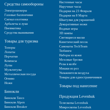
Настенные часы
Средства самообороны
Наручные часы
Электрошокеры
Подарки на 23 Февраля
Газовые баллончики
Подарки на 8 Марта
Сигнал охотника
Шкатулки для украшений
Арбалеты и луки
Декоративные ножи
Пневматика
Водные игры
Средства выживания
3D лампы
Светящиеся маски
Товары для туризма
Кинетический песок
Самокаты TechTeam
Топоры
Тюбинги
Лопаты
Наборы из кожи
Перчатки
Меховые брелки
Компасы
Розы в колбе
Лупы
Мишки из роз
Мультитулы
Увлажнители воздуха
Металлическая посуда
Товары для одностраничников
Огниво
Ножи
Товары под нанесение
Бинокли
Продукция Levenhuk
Бинокли Tasco
Бинокли Alpen
Телескопы Levenhuk
Бинокли Breaker
Микроскопы Levenhuk