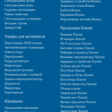
Светодиодные доски
Зарядные устройства Remax
Светодиодная лента
Защитные стекла Remax
Садовые светильники
Кабели Remax
Умные лампочки
Наушники Remax
Светодиодные установки
Портативные колонки Remax
Бегущие строки
Лампы USB
Продукция Xiaomi
Рюкзаки Xiaomi
Товары для автомобиля
IP-камеры Xiaomi
Портативные DVD плееры
Wi-Fi роутеры Xiaomi
Автомобильные телевизоры
Бытовая техника Xiaomi
Алкотестеры
Чайники и термосы Xiaomi
Парктроники
Внешние аккумуляторы Xiaomi
Радар-детекторы
Зарядные устройства Xiaomi
Навигаторы
Зубные щетки Xiaomi
Видеорегистраторы
Ноутбуки Xiaomi
Номерная рамка с камерой
Одежда и обувь Xiaomi
Зеркало видеорегистратор
Полотенца Xiaomi
Держатели
Роботы-пылесосы Xiaomi
Инверторы
Уборка в доме
Разветвители
Умный дом Xiaomi
Умный свет Xiaomi
Наушники
Фитнес-браслеты Xiaomi
Чемоданы Xiaomi
Одноразовые наушники
Аксессуары Xiaomi