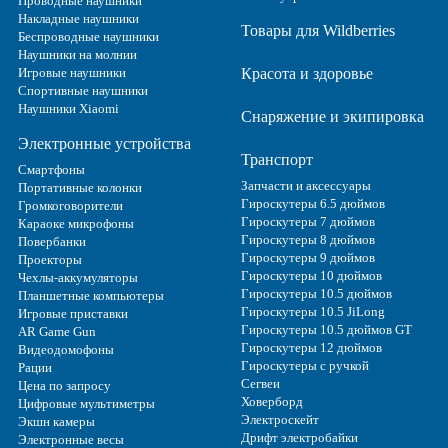
Проводные наушники
Накладные наушники
Товары для Wildberries
Беспроводные наушники
Наушники на молнии
Игровые наушники
Красота и здоровье
Спортивные наушники
Наушники Xiaomi
Снаряжение и экипировка
Электронные устройства
Транспорт
Смартфоны
Запчасти и аксессуары
Портативные колонки
Гироскутеры 6.5 дюймов
Громкоговорители
Гироскутеры 7 дюймов
Караоке микрофоны
Гироскутеры 8 дюймов
Повербанки
Гироскутеры 9 дюймов
Проекторы
Гироскутеры 10 дюймов
Чехлы-аккумуляторы
Гироскутеры 10.5 дюймов
Планшетные компьютеры
Гироскутеры 10.5 JiLong
Игровые приставки
Гироскутеры 10.5 дюймов GT
AR Game Gun
Гироскутеры 12 дюймов
Видеодомофоны
Гироскутеры с ручкой
Рации
Сегвеи
Цена по запросу
Ховерборд
Цифровые мультиметры
Электроскейт
Экшн камеры
Дрифт электробайки
Электронные весы