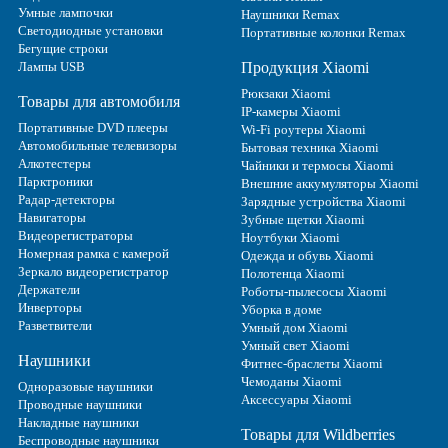
Умные лампочки
Наушники Remax
Светодиодные установки
Портативные колонки Remax
Бегущие строки
Лампы USB
Продукция Xiaomi
Рюкзаки Xiaomi
Товары для автомобиля
IP-камеры Xiaomi
Портативные DVD плееры
Wi-Fi роутеры Xiaomi
Автомобильные телевизоры
Бытовая техника Xiaomi
Алкотестеры
Чайники и термосы Xiaomi
Парктроники
Внешние аккумуляторы Xiaomi
Радар-детекторы
Зарядные устройства Xiaomi
Навигаторы
Зубные щетки Xiaomi
Видеорегистраторы
Ноутбуки Xiaomi
Номерная рамка с камерой
Одежда и обувь Xiaomi
Зеркало видеорегистратор
Полотенца Xiaomi
Держатели
Роботы-пылесосы Xiaomi
Инверторы
Уборка в доме
Разветвители
Умный дом Xiaomi
Умный свет Xiaomi
Наушники
Фитнес-браслеты Xiaomi
Чемоданы Xiaomi
Одноразовые наушники
Аксессуары Xiaomi
Проводные наушники
Накладные наушники
Товары для Wildberries
Беспроводные наушники