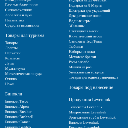
Подарки на 23 Февраля
Газовые баллончики
Подарки на 8 Марта
Сигнал охотника
Шкатулки для украшений
Арбалеты и луки
Декоративные ножи
Пневматика
Водные игры
Средства выживания
3D лампы
Светящиеся маски
Товары для туризма
Кинетический песок
Самокаты TechTeam
Топоры
Тюбинги
Лопаты
Наборы из кожи
Перчатки
Меховые брелки
Компасы
Розы в колбе
Лупы
Мишки из роз
Мультитулы
Увлажнители воздуха
Металлическая посуда
Товары для одностраничников
Огниво
Ножи
Товары под нанесение
Бинокли
Продукция Levenhuk
Бинокли Tasco
Бинокли Alpen
Телескопы Levenhuk
Бинокли Breaker
Микроскопы Levenhuk
Бинокли Bushnell
Зрительные трубы Levenhuk
Бинокли Comet
Бинокли Levenhuk
Бинокли Galileo
Компасы Levenhuk