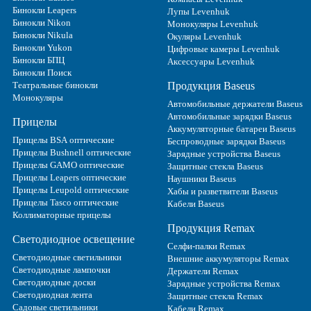
Бинокли Leapers
Лупы Levenhuk
Бинокли Nikon
Монокуляры Levenhuk
Бинокли Nikula
Окуляры Levenhuk
Бинокли Yukon
Цифровые камеры Levenhuk
Бинокли БПЦ
Аксессуары Levenhuk
Бинокли Поиск
Театральные бинокли
Продукция Baseus
Монокуляры
Автомобильные держатели Baseus
Автомобильные зарядки Baseus
Прицелы
Аккумуляторные батареи Baseus
Прицелы BSA оптические
Беспроводные зарядки Baseus
Прицелы Bushnell оптические
Зарядные устройства Baseus
Прицелы GAMO оптические
Защитные стекла Baseus
Прицелы Leapers оптические
Наушники Baseus
Прицелы Leupold оптические
Хабы и разветвители Baseus
Прицелы Tasco оптические
Кабели Baseus
Коллиматорные прицелы
Продукция Remax
Светодиодное освещение
Селфи-палки Remax
Светодиодные светильники
Внешние аккумуляторы Remax
Светодиодные лампочки
Держатели Remax
Светодиодные доски
Зарядные устройства Remax
Светодиодная лента
Защитные стекла Remax
Садовые светильники
Кабели Remax