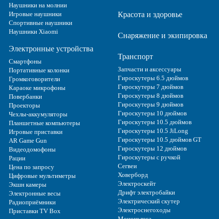
Наушники на молнии
Игровые наушники
Красота и здоровье
Спортивные наушники
Наушники Xiaomi
Снаряжение и экипировка
Электронные устройства
Транспорт
Смартфоны
Запчасти и аксессуары
Портативные колонки
Гироскутеры 6.5 дюймов
Громкоговорители
Гироскутеры 7 дюймов
Караоке микрофоны
Гироскутеры 8 дюймов
Повербанки
Гироскутеры 9 дюймов
Проекторы
Гироскутеры 10 дюймов
Чехлы-аккумуляторы
Гироскутеры 10.5 дюймов
Планшетные компьютеры
Гироскутеры 10.5 JiLong
Игровые приставки
Гироскутеры 10.5 дюймов GT
AR Game Gun
Гироскутеры 12 дюймов
Видеодомофоны
Гироскутеры с ручкой
Рации
Сегвеи
Цена по запросу
Ховерборд
Цифровые мультиметры
Электроскейт
Экшн камеры
Дрифт электробайки
Электронные весы
Электрический скутер
Радиоприёмники
Электроснегоходы
Приставки TV Box
Моноколеса