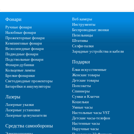
Фонари
Веб камеры
Инструменты
Ручные фонари
Беспроводные звонки
Налобные фонари
Пепельницы
Прожекторные фонари
Штативы
Кемпинговые фонари
Селфи-палки
Велосипедные фонари
Зарядные устройства и кабели
Подводные фонари
Подствольные фонари
Подарки
Фонари-дубинки
Ёлки искусственные
Кольцевые лампы
Женские товары
Брелки-фонарики
Детские товары
Светодиодные прожекторы
Попсокеты
Батарейки и аккумуляторы
Спиннеры
Лазеры
Сумки и Клатчи
Кошельки
Лазерные указки
Умные часы
Лазерные установки
Настольные часы VST
Лазерные целеуказатели
Детские часы-телефон
Настенные часы
Средства самообороны
Наручные часы
Электрошокеры