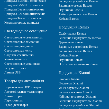
Прицелы Bushnell оптические
Зарядные устройства Baseus
Прицелы GAMO оптические
Защитные стекла Baseus
Прицелы Leapers оптические
Наушники Baseus
Прицелы Leupold оптические
Хабы и разветвители Baseus
Прицелы Tasco оптические
Кабели Baseus
Коллиматорные прицелы
Продукция Remax
Светодиодное освещение
Селфи-палки Remax
Светодиодные светильники
Внешние аккумуляторы Remax
Светодиодные лампочки
Держатели Remax
Светодиодные доски
Зарядные устройства Remax
Светодиодная лента
Защитные стекла Remax
Садовые светильники
Кабели Remax
Умные лампочки
Наушники Remax
Светодиодные установки
Портативные колонки Remax
Бегущие строки
Лампы USB
Продукция Xiaomi
Рюкзаки Xiaomi
Товары для автомобиля
IP-камеры Xiaomi
Портативные DVD плееры
Wi-Fi роутеры Xiaomi
Автомобильные телевизоры
Бытовая техника Xiaomi
Алкотестеры
Чайники и термосы Xiaomi
Парктроники
Внешние аккумуляторы Xiaomi
Радар-детекторы
Зарядные устройства Xiaomi