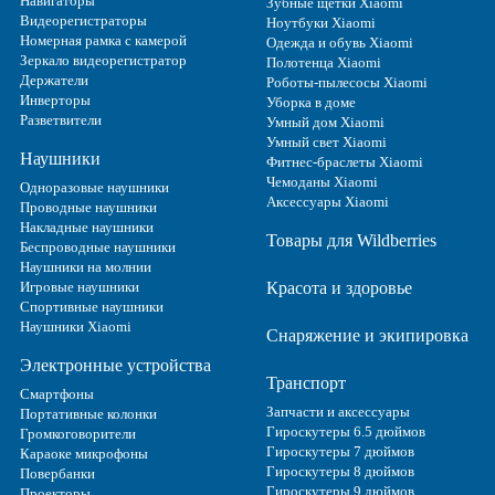
Навигаторы
Зубные щетки Xiaomi
Видеорегистраторы
Ноутбуки Xiaomi
Номерная рамка с камерой
Одежда и обувь Xiaomi
Зеркало видеорегистратор
Полотенца Xiaomi
Держатели
Роботы-пылесосы Xiaomi
Инверторы
Уборка в доме
Разветвители
Умный дом Xiaomi
Умный свет Xiaomi
Наушники
Фитнес-браслеты Xiaomi
Чемоданы Xiaomi
Одноразовые наушники
Аксессуары Xiaomi
Проводные наушники
Накладные наушники
Товары для Wildberries
Беспроводные наушники
Наушники на молнии
Игровые наушники
Красота и здоровье
Спортивные наушники
Наушники Xiaomi
Снаряжение и экипировка
Электронные устройства
Транспорт
Смартфоны
Запчасти и аксессуары
Портативные колонки
Гироскутеры 6.5 дюймов
Громкоговорители
Гироскутеры 7 дюймов
Караоке микрофоны
Гироскутеры 8 дюймов
Повербанки
Гироскутеры 9 дюймов
Проекторы