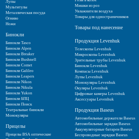
Лупы
Мишки из роз
Мультитулы
Увлажнители воздуха
Металлическая посуда
Товары для одностраничников
Огниво
Ножи
Товары под нанесение
Бинокли
Продукция Levenhuk
Бинокли Tasco
Бинокли Alpen
Телескопы Levenhuk
Бинокли Breaker
Микроскопы Levenhuk
Бинокли Bushnell
Зрительные трубы Levenhuk
Бинокли Comet
Бинокли Levenhuk
Бинокли Galileo
Компасы Levenhuk
Бинокли Leapers
Лупы Levenhuk
Бинокли Nikon
Монокуляры Levenhuk
Бинокли Nikula
Окуляры Levenhuk
Бинокли Yukon
Цифровые камеры Levenhuk
Бинокли БПЦ
Аксессуары Levenhuk
Бинокли Поиск
Театральные бинокли
Продукция Baseus
Монокуляры
Автомобильные держатели Baseus
Автомобильные зарядки Baseus
Прицелы
Аккумуляторные батареи Baseus
Прицелы BSA оптические
Беспроводные зарядки Baseus