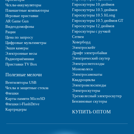
Гироскутеры 10 дюймов
Чехлы-аккумуляторы
Гироскутеры 10.5 дюймов
Планшетные компьютеры
Гироскутеры 10.5 JiLong
Игровые приставки
Гироскутеры 10.5 дюймов GT
AR Game Gun
Гироскутеры 12 дюймов
Видеодомофоны
Гироскутеры с ручкой
Рации
Сегвеи
Цена по запросу
Ховерборд
Цифровые мультиметры
Электроскейт
Экшн камеры
Дрифт электробайки
Электронные весы
Электрический скутер
Радиоприёмники
Электроснегоходы
Приставки TV Box
Моноколеса
Полезные мелочи
Электросамокаты
Квадроциклы
Вентиляторы USB
Электровелосипеды
Чехлы и защитные стекла
Электроскутеры
Флешки
Трехколесный электроскутер
Карты памяти MicroSD
Бензиновые скутеры
Флешки i-FlashDrive
Картридеры
КУПИТЬ ОПТОМ