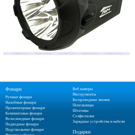
Фонари
Веб камеры
Инструменты
Ручные фонари
Беспроводные звонки
Налобные фонари
Пепельницы
Прожекторные фонари
Штативы
Кемпинговые фонари
Селфи-палки
Велосипедные фонари
Зарядные устройства и кабели
Подводные фонари
Подствольные фонари
Подарки
Фонари-дубинки