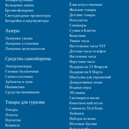
Ёлки искусственные
Кольцевые лампы
Женские товары
Брелки-фонарики
Детские товары
Светодиодные прожекторы
Попсокеты
Батарейки и аккумуляторы
Спиннеры
Лазеры
Сумки и Клатчи
Кошельки
Лазерные указки
Умные часы
Лазерные установки
Настольные часы VST
Лазерные целеуказатели
Детские часы-телефон
Настенные часы
Средства самообороны
Наручные часы
Электрошокеры
Подарки на 23 Февраля
Газовые баллончики
Подарки на 8 Марта
Сигнал охотника
Шкатулки для украшений
Арбалеты и луки
Декоративные ножи
Пневматика
Водные игры
Средства выживания
3D лампы
Светящиеся маски
Товары для туризма
Кинетический песок
Самокаты TechTeam
Топоры
Тюбинги
Лопаты
Наборы из кожи
Перчатки
Меховые брелки
Компасы
Розы в колбе