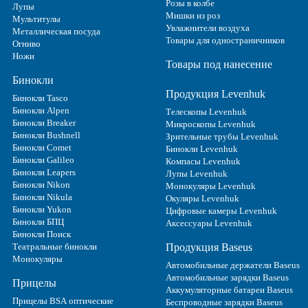
Розы в колбе
Лупы
Мишки из роз
Мультитулы
Увлажнители воздуха
Металлическая посуда
Товары для одностраничников
Огниво
Ножи
Товары под нанесение
Бинокли
Продукция Levenhuk
Бинокли Tasco
Бинокли Alpen
Телескопы Levenhuk
Бинокли Breaker
Микроскопы Levenhuk
Бинокли Bushnell
Зрительные трубы Levenhuk
Бинокли Comet
Бинокли Levenhuk
Бинокли Galileo
Компасы Levenhuk
Бинокли Leapers
Лупы Levenhuk
Бинокли Nikon
Монокуляры Levenhuk
Бинокли Nikula
Окуляры Levenhuk
Бинокли Yukon
Цифровые камеры Levenhuk
Бинокли БПЦ
Аксессуары Levenhuk
Бинокли Поиск
Театральные бинокли
Продукция Baseus
Монокуляры
Автомобильные держатели Baseus
Автомобильные зарядки Baseus
Прицелы
Аккумуляторные батареи Baseus
Прицелы BSA оптические
Беспроводные зарядки Baseus