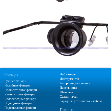
Фонари
Веб камеры
Инструменты
Ручные фонари
Беспроводные звонки
Налобные фонари
Пепельницы
Прожекторные фонари
Штативы
Кемпинговые фонари
Селфи-палки
Велосипедные фонари
Зарядные устройства и кабели
Подводные фонари
Подствольные фонари
Подарки