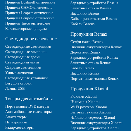
Прицелы Bushnell оптические
Зарядные устройства Baseus
Прицелы GAMO оптические
Защитные стекла Baseus
Прицелы Leapers оптические
Наушники Baseus
Прицелы Leupold оптические
Хабы и разветвители Baseus
Прицелы Tasco оптические
Кабели Baseus
Коллиматорные прицелы
Продукция Remax
Светодиодное освещение
Селфи-палки Remax
Светодиодные светильники
Внешние аккумуляторы Remax
Светодиодные лампочки
Держатели Remax
Светодиодные доски
Зарядные устройства Remax
Светодиодная лента
Защитные стекла Remax
Садовые светильники
Кабели Remax
Умные лампочки
Наушники Remax
Светодиодные установки
Портативные колонки Remax
Бегущие строки
Лампы USB
Продукция Xiaomi
Рюкзаки Xiaomi
Товары для автомобиля
IP-камеры Xiaomi
Портативные DVD плееры
Wi-Fi роутеры Xiaomi
Автомобильные телевизоры
Бытовая техника Xiaomi
Алкотестеры
Чайники и термосы Xiaomi
Парктроники
Внешние аккумуляторы Xiaomi
Радар-детекторы
Зарядные устройства Xiaomi