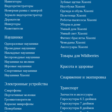
Навигаторы
Зубные щетки Xiaomi
Видеорегистраторы
Ноутбуки Xiaomi
Номерная рамка с камерой
Одежда и обувь Xiaomi
Зеркало видеорегистратор
Полотенца Xiaomi
Держатели
Роботы-пылесосы Xiaomi
Инверторы
Уборка в доме
Разветвители
Умный дом Xiaomi
Умный свет Xiaomi
Наушники
Фитнес-браслеты Xiaomi
Чемоданы Xiaomi
Одноразовые наушники
Аксессуары Xiaomi
Проводные наушники
Накладные наушники
Товары для Wildberries
Беспроводные наушники
Наушники на молнии
Игровые наушники
Красота и здоровье
Спортивные наушники
Наушники Xiaomi
Снаряжение и экипировка
Электронные устройства
Транспорт
Смартфоны
Запчасти и аксессуары
Портативные колонки
Гироскутеры 6.5 дюймов
Громкоговорители
Гироскутеры 7 дюймов
Караоке микрофоны
Гироскутеры 8 дюймов
Повербанки