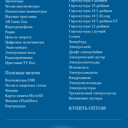
Гироскутеры 9 дюймов
Проекторы
Гироскутеры 10 дюймов
Чехлы-аккумуляторы
Гироскутеры 10.5 дюймов
Планшетные компьютеры
Гироскутеры 10.5 JiLong
Игровые приставки
Гироскутеры 10.5 дюймов GT
AR Game Gun
Гироскутеры 12 дюймов
Видеодомофоны
Гироскутеры с ручкой
Рации
Сегвеи
Цена по запросу
Ховерборд
Цифровые мультиметры
Электроскейт
Экшн камеры
Дрифт электробайки
Электронные весы
Электрический скутер
Радиоприёмники
Электроснегоходы
Приставки TV Box
Моноколеса
Полезные мелочи
Электросамокаты
Квадроциклы
Вентиляторы USB
Электровелосипеды
Чехлы и защитные стекла
Электроскутеры
Флешки
Трехколесный электроскутер
Карты памяти MicroSD
Бензиновые скутеры
Флешки i-FlashDrive
Картридеры
КУПИТЬ ОПТОМ