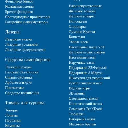
Фонари-дубинки
Ёлки искусственные
Кольцевые лампы
Женские товары
Брелки-фонарики
Детские товары
Светодиодные прожекторы
Попсокеты
Батарейки и аккумуляторы
Спиннеры
Лазеры
Сумки и Клатчи
Кошельки
Лазерные указки
Умные часы
Лазерные установки
Настольные часы VST
Лазерные целеуказатели
Детские часы-телефон
Настенные часы
Средства самообороны
Наручные часы
Электрошокеры
Подарки на 23 Февраля
Газовые баллончики
Подарки на 8 Марта
Сигнал охотника
Шкатулки для украшений
Арбалеты и луки
Декоративные ножи
Пневматика
Водные игры
Средства выживания
3D лампы
Светящиеся маски
Товары для туризма
Кинетический песок
Самокаты TechTeam
Топоры
Тюбинги
Лопаты
Наборы из кожи
Перчатки
Меховые брелки
Компасы