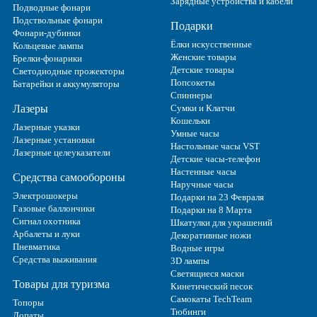
Зарядные устройства и кабели
Подводные фонари
Подствольные фонари
Подарки
Фонари-дубинки
Ёлки искусственные
Кольцевые лампы
Женские товары
Брелки-фонарики
Детские товары
Светодиодные прожекторы
Попсокеты
Батарейки и аккумуляторы
Спиннеры
Лазеры
Сумки и Клатчи
Кошельки
Лазерные указки
Умные часы
Лазерные установки
Настольные часы VST
Лазерные целеуказатели
Детские часы-телефон
Настенные часы
Средства самообороны
Наручные часы
Электрошокеры
Подарки на 23 Февраля
Газовые баллончики
Подарки на 8 Марта
Сигнал охотника
Шкатулки для украшений
Арбалеты и луки
Декоративные ножи
Пневматика
Водные игры
Средства выживания
3D лампы
Светящиеся маски
Товары для туризма
Кинетический песок
Самокаты TechTeam
Топоры
Тюбинги
Лопаты