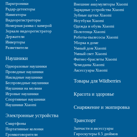
Парктроники
Внешние аккумуляторы Xiaomi
Радар-детекторы
Зарядные устройства Xiaomi
Навигаторы
Зубные щетки Xiaomi
Видеорегистраторы
Ноутбуки Xiaomi
Номерная рамка с камерой
Одежда и обувь Xiaomi
Зеркало видеорегистратор
Полотенца Xiaomi
Держатели
Роботы-пылесосы Xiaomi
Инверторы
Уборка в доме
Разветвители
Умный дом Xiaomi
Умный свет Xiaomi
Наушники
Фитнес-браслеты Xiaomi
Чемоданы Xiaomi
Одноразовые наушники
Аксессуары Xiaomi
Проводные наушники
Накладные наушники
Товары для Wildberries
Беспроводные наушники
Наушники на молнии
Игровые наушники
Красота и здоровье
Спортивные наушники
Наушники Xiaomi
Снаряжение и экипировка
Электронные устройства
Транспорт
Смартфоны
Запчасти и аксессуары
Портативные колонки
Гироскутеры 6.5 дюймов
Громкоговорители