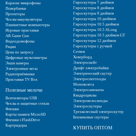
Гироскутеры 7 дюймов
Караоке микрофоны
Гироскутеры 8 дюймов
Повербанки
Гироскутеры 9 дюймов
Проекторы
Гироскутеры 10 дюймов
Чехлы-аккумуляторы
Гироскутеры 10.5 дюймов
Планшетные компьютеры
Гироскутеры 10.5 JiLong
Игровые приставки
Гироскутеры 10.5 дюймов GT
AR Game Gun
Гироскутеры 12 дюймов
Видеодомофоны
Гироскутеры с ручкой
Рации
Сегвеи
Цена по запросу
Ховерборд
Цифровые мультиметры
Электроскейт
Экшн камеры
Дрифт электробайки
Электронные весы
Электрический скутер
Радиоприёмники
Электроснегоходы
Приставки TV Box
Моноколеса
Полезные мелочи
Электросамокаты
Квадроциклы
Вентиляторы USB
Электровелосипеды
Чехлы и защитные стекла
Электроскутеры
Флешки
Трехколесный электроскутер
Карты памяти MicroSD
Бензиновые скутеры
Флешки i-FlashDrive
Картридеры
КУПИТЬ ОПТОМ