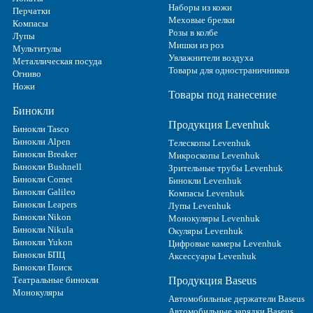
Наборы из кожи
Перчатки
Меховые брелки
Компасы
Розы в колбе
Лупы
Мишки из роз
Мультитулы
Увлажнители воздуха
Металлическая посуда
Товары для одностраничников
Огниво
Ножи
Товары под нанесение
Бинокли
Продукция Levenhuk
Бинокли Tasco
Бинокли Alpen
Телескопы Levenhuk
Бинокли Breaker
Микроскопы Levenhuk
Бинокли Bushnell
Зрительные трубы Levenhuk
Бинокли Comet
Бинокли Levenhuk
Бинокли Galileo
Компасы Levenhuk
Бинокли Leapers
Лупы Levenhuk
Бинокли Nikon
Монокуляры Levenhuk
Бинокли Nikula
Окуляры Levenhuk
Бинокли Yukon
Цифровые камеры Levenhuk
Бинокли БПЦ
Аксессуары Levenhuk
Бинокли Поиск
Театральные бинокли
Продукция Baseus
Монокуляры
Автомобильные держатели Baseus
Автомобильные зарядки Baseus