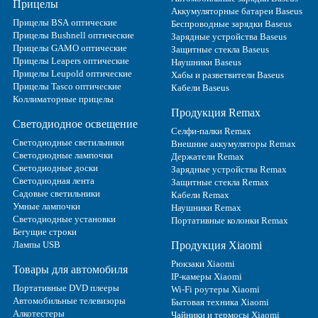
Прицелы
Аккумуляторные батареи Baseus
Прицелы BSA оптические
Беспроводные зарядки Baseus
Прицелы Bushnell оптические
Зарядные устройства Baseus
Прицелы GAMO оптические
Защитные стекла Baseus
Прицелы Leapers оптические
Наушники Baseus
Прицелы Leupold оптические
Хабы и разветвители Baseus
Прицелы Tasco оптические
Кабели Baseus
Коллиматорные прицелы
Продукция Remax
Светодиодное освещение
Селфи-палки Remax
Светодиодные светильники
Внешние аккумуляторы Remax
Светодиодные лампочки
Держатели Remax
Светодиодные доски
Зарядные устройства Remax
Светодиодная лента
Защитные стекла Remax
Садовые светильники
Кабели Remax
Умные лампочки
Наушники Remax
Светодиодные установки
Портативные колонки Remax
Бегущие строки
Лампы USB
Продукция Xiaomi
Рюкзаки Xiaomi
Товары для автомобиля
IP-камеры Xiaomi
Портативные DVD плееры
Wi-Fi роутеры Xiaomi
Автомобильные телевизоры
Бытовая техника Xiaomi
Алкотестеры
Чайники и термосы Xiaomi