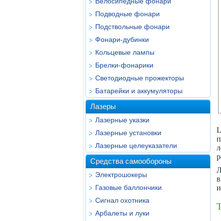
Велосипедные фонари
Подводные фонари
Подствольные фонари
Фонари-дубинки
Кольцевые лампы
Брелки-фонарики
Светодиодные прожекторы
Батарейки и аккумуляторы
Лазеры
Лазерные указки
L
Лазерные установки
п
Лазерные целеуказатели
л
р
Средства самообороны
Л
Электрошокеры
в
Газовые баллончики
и
Сигнал охотника
Т
Арбалеты и луки