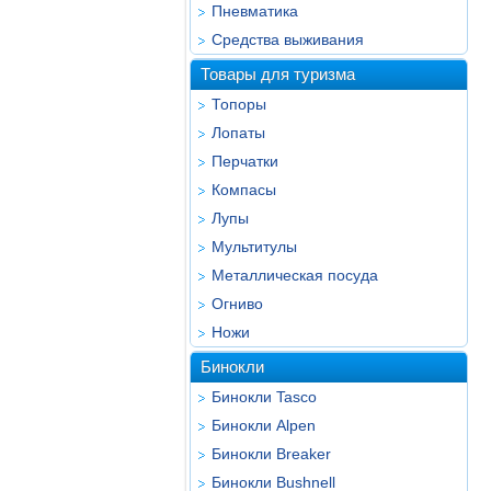
Пневматика
Средства выживания
Товары для туризма
Топоры
Лопаты
Перчатки
Компасы
Лупы
Мультитулы
Металлическая посуда
Огниво
Ножи
Бинокли
Бинокли Tasco
Бинокли Alpen
Бинокли Breaker
Бинокли Bushnell