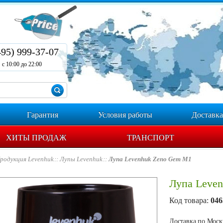
495) 999-37-07
с 10:00 до 22:00
Гарантия
Условия работы
Доставка
ХИТЫ ПРОДАЖ
ТРАНСПОРТ
родукция Levenhuk
Лупы Levenhuk
Лупа Levenhuk Zeno Gem M1
Лупа Leve
Код товара:
046
Доставка по Москв