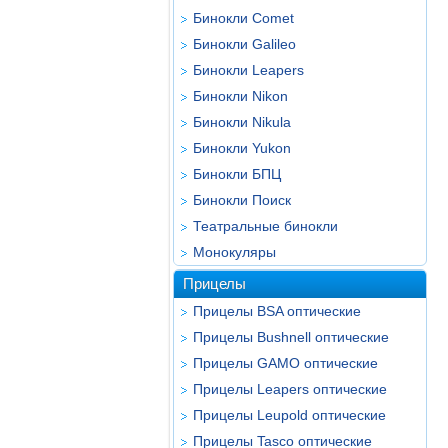
Бинокли Comet
Бинокли Galileo
Бинокли Leapers
Бинокли Nikon
Бинокли Nikula
Бинокли Yukon
Бинокли БПЦ
Бинокли Поиск
Театральные бинокли
Монокуляры
Прицелы
Прицелы BSA оптические
Прицелы Bushnell оптические
Прицелы GAMO оптические
Прицелы Leapers оптические
Прицелы Leupold оптические
Прицелы Tasco оптические