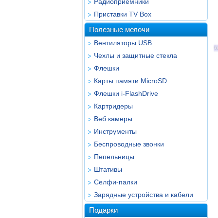
Радиоприёмники
Приставки TV Box
Полезные мелочи
Вентиляторы USB
Чехлы и защитные стекла
Флешки
Карты памяти MicroSD
Флешки i-FlashDrive
Картридеры
Веб камеры
Инструменты
Беспроводные звонки
Пепельницы
Штативы
Селфи-палки
Зарядные устройства и кабели
Подарки