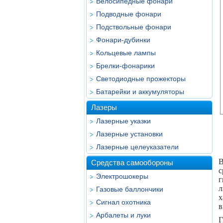
Велосипедные фонари
Подводные фонари
Подствольные фонари
Фонари-дубинки
Кольцевые лампы
Брелки-фонарики
Светодиодные прожекторы
Батарейки и аккумуляторы
Лазеры
Лазерные указки
Лазерные установки
Лазерные целеуказатели
В
Средства самообороны
с
Электрошокеры
г
л
Газовые баллончики
х
Сигнал охотника
в
Арбалеты и луки
Г