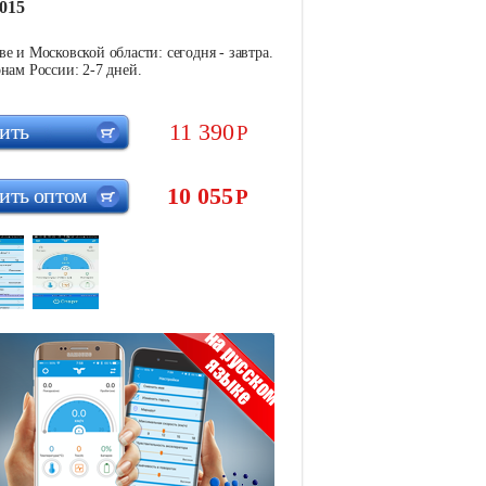
015
е и Московской области: сегодня - завтра.
нам России: 2-7 дней.
11 390
ить
Р
10 055
ить оптом
Р