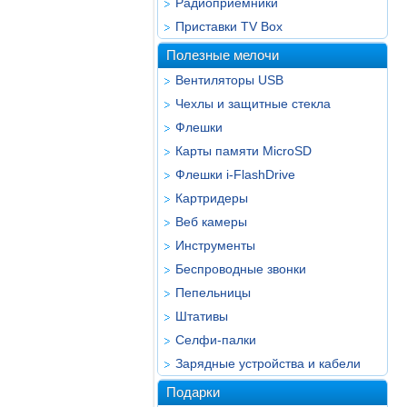
Радиоприёмники
Приставки TV Box
Полезные мелочи
Вентиляторы USB
Чехлы и защитные стекла
Флешки
Карты памяти MicroSD
Флешки i-FlashDrive
Картридеры
Веб камеры
Инструменты
Беспроводные звонки
Пепельницы
Штативы
Селфи-палки
Зарядные устройства и кабели
Подарки