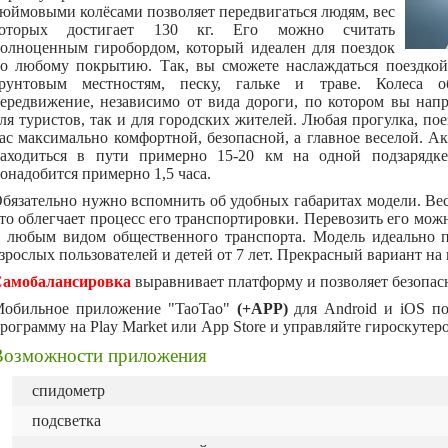
юймовыми колёсами позволяет передвигаться людям, вес
которых достигает 130 кг. Его можно считать
олноценным гиробордом, который идеален для поездок
о любому покрытию. Так, вы сможете наслаждаться поездкой,
рунтовым местностям, песку, гальке и траве. Колеса о
ередвижение, независимо от вида дороги, по котором вы напр
ля туристов, так и для городских жителей. Любая прогулка, пое
ас максимально комфортной, безопасной, а главное веселой. А
аходиться в пути примерно 15-20 км на одной подзарядке
онадобится примерно 1,5 часа.
бязательно нужно вспомнить об удобных габаритах модели. Вес г
то облегчает процесс его транспортировки. Перевозить его мож
 любым видом общественного транспорта. Модель идеально 
зрослых пользователей и детей от 7 лет. Прекрасный вариант на 
амобалансировка
выравнивает платформу и позволяет безопасно
обильное приложение "TaoTao"
(+APP)
для Android и iOS п
рограмму на Play Market или App Store и управляйте гироскуте
Возможности приложения
спидометр
подсветка