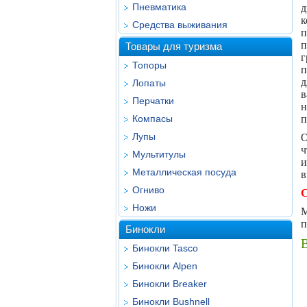
Пневматика
д
Средства выживания
п
п
Товары для туризма
г
Топоры
п
д
Лопаты
в
Перчатки
н
Компасы
п
Лупы
О
ч
Мультитулы
и
Металлическая посуда
в
Огниво
С
Ножи
М
п
Бинокли
Бинокли Tasco
Бинокли Alpen
Бинокли Breaker
Бинокли Bushnell