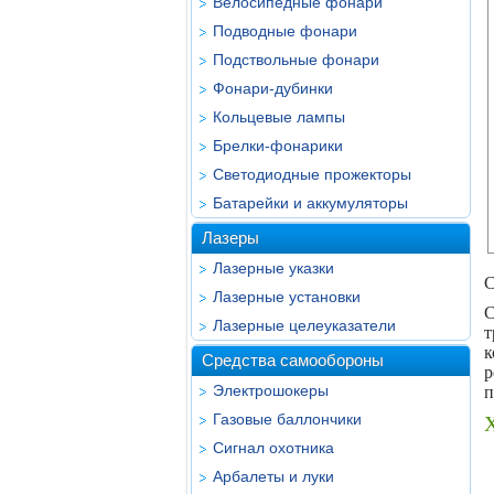
Велосипедные фонари
Подводные фонари
Подствольные фонари
Фонари-дубинки
Кольцевые лампы
Брелки-фонарики
Светодиодные прожекторы
Батарейки и аккумуляторы
Лазеры
Лазерные указки
С
Лазерные установки
С
Лазерные целеуказатели
т
к
Средства самообороны
р
Электрошокеры
п
Газовые баллончики
Х
Сигнал охотника
Арбалеты и луки