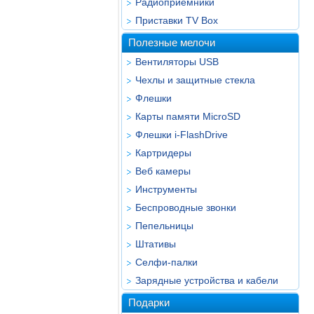
Радиоприёмники
Приставки TV Box
Полезные мелочи
Вентиляторы USB
Чехлы и защитные стекла
Флешки
Карты памяти MicroSD
Флешки i-FlashDrive
Картридеры
Веб камеры
Инструменты
Беспроводные звонки
Пепельницы
Штативы
Селфи-палки
Зарядные устройства и кабели
Подарки