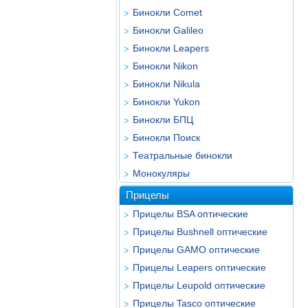
Бинокли Comet
Бинокли Galileo
Бинокли Leapers
Бинокли Nikon
Бинокли Nikula
Бинокли Yukon
Бинокли БПЦ
Бинокли Поиск
Театральные бинокли
Монокуляры
Прицелы
Прицелы BSA оптические
Прицелы Bushnell оптические
Прицелы GAMO оптические
Прицелы Leapers оптические
Прицелы Leupold оптические
Прицелы Tasco оптические