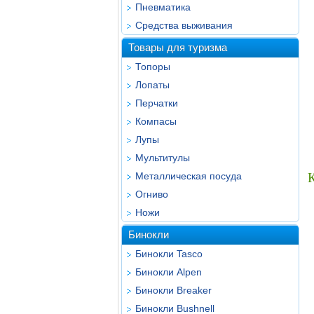
Пневматика
Средства выживания
Товары для туризма
Топоры
Лопаты
Перчатки
Компасы
Лупы
Мультитулы
Металлическая посуда
Огниво
Ножи
Бинокли
Бинокли Tasco
Бинокли Alpen
Бинокли Breaker
Бинокли Bushnell