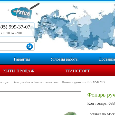
495) 999-37-07
с 10:00 до 22:00
Гарантия
Условия работы
Доставка
ХИТЫ ПРОДАЖ
ТРАНСПОРТ
одарки
Товары для одностраничников
Фонарь ручной Blitz KSK 899
Фонарь руч
Код товара:
033
Доставка по Москв