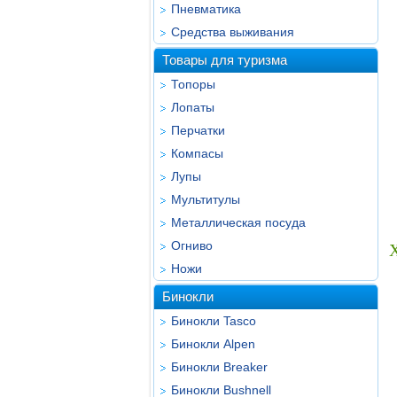
Пневматика
Средства выживания
Товары для туризма
Топоры
Лопаты
Перчатки
Компасы
Лупы
Мультитулы
Металлическая посуда
Огниво
Ножи
Бинокли
Бинокли Tasco
Бинокли Alpen
Бинокли Breaker
Бинокли Bushnell