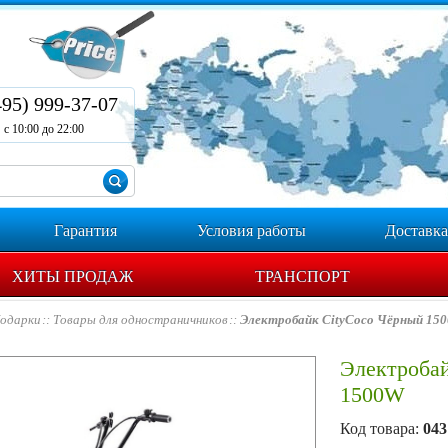
495) 999-37-07
с 10:00 до 22:00
Гарантия
Условия работы
Доставка
ХИТЫ ПРОДАЖ
ТРАНСПОРТ
одарки
Товары для одностраничников
Электробайк CityCoco Чёрный 15
Электроба
1500W
Код товара:
043