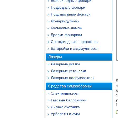
Велосипедные фонари
Подводные фонари
Подствольные фонари
Фонари-дубинки
Кольцевые лампы
Брелки-фонарики
Светодиодные прожекторы
Батарейки и аккумуляторы
Лазеры
Лазерные указки
Лазерные установки
Лазерные целеуказатели
Д
л
Средства самообороны
к
Электрошокеры
е
у
Газовые баллончики
1
Сигнал охотника
Арбалеты и луки