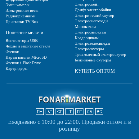
Электроскейт
Экшн камеры
Дрифт электробайки
Электронные весы
Электрический скутер
Радиоприёмники
Электроснегоходы
Приставки TV Box
Моноколеса
Полезные мелочи
Электросамокаты
Квадроциклы
Вентиляторы USB
Электровелосипеды
Чехлы и защитные стекла
Электроскутеры
Флешки
Трехколесный электроскутер
Карты памяти MicroSD
Бензиновые скутеры
Флешки i-FlashDrive
Картридеры
КУПИТЬ ОПТОМ
Ежедневно с 10:00 до 22:00.
Продажи оптом и в
розницу