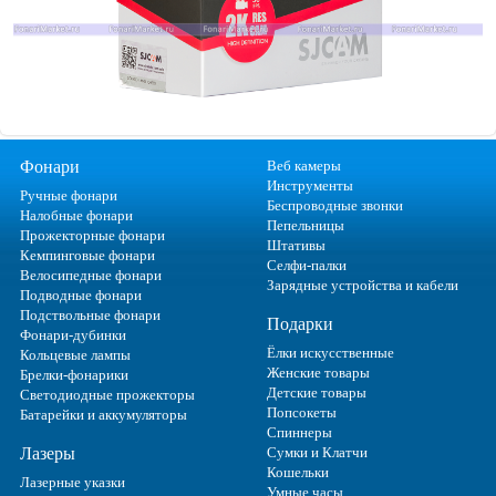
Фонари
Веб камеры
Инструменты
Ручные фонари
Беспроводные звонки
Налобные фонари
Пепельницы
Прожекторные фонари
Штативы
Кемпинговые фонари
Селфи-палки
Велосипедные фонари
Зарядные устройства и кабели
Подводные фонари
Подствольные фонари
Подарки
Фонари-дубинки
Ёлки искусственные
Кольцевые лампы
Женские товары
Брелки-фонарики
Детские товары
Светодиодные прожекторы
Попсокеты
Батарейки и аккумуляторы
Спиннеры
Лазеры
Сумки и Клатчи
Кошельки
Лазерные указки
Умные часы