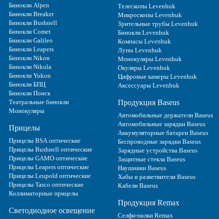
Бинокли Alpen
Телескопы Levenhuk
Бинокли Breaker
Микроскопы Levenhuk
Бинокли Bushnell
Зрительные трубы Levenhuk
Бинокли Comet
Бинокли Levenhuk
Бинокли Galileo
Компасы Levenhuk
Бинокли Leapers
Лупы Levenhuk
Бинокли Nikon
Монокуляры Levenhuk
Бинокли Nikula
Окуляры Levenhuk
Бинокли Yukon
Цифровые камеры Levenhuk
Бинокли БПЦ
Аксессуары Levenhuk
Бинокли Поиск
Театральные бинокли
Продукция Baseus
Монокуляры
Автомобильные держатели Baseus
Автомобильные зарядки Baseus
Прицелы
Аккумуляторные батареи Baseus
Прицелы BSA оптические
Беспроводные зарядки Baseus
Прицелы Bushnell оптические
Зарядные устройства Baseus
Прицелы GAMO оптические
Защитные стекла Baseus
Прицелы Leapers оптические
Наушники Baseus
Прицелы Leupold оптические
Хабы и разветвители Baseus
Прицелы Tasco оптические
Кабели Baseus
Коллиматорные прицелы
Продукция Remax
Светодиодное освещение
Селфи-палки Remax