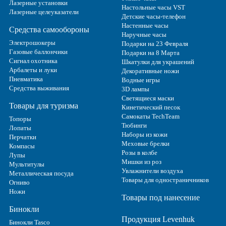
Лазерные установки
Настольные часы VST
Лазерные целеуказатели
Детские часы-телефон
Настенные часы
Средства самообороны
Наручные часы
Электрошокеры
Подарки на 23 Февраля
Газовые баллончики
Подарки на 8 Марта
Сигнал охотника
Шкатулки для украшений
Арбалеты и луки
Декоративные ножи
Пневматика
Водные игры
Средства выживания
3D лампы
Светящиеся маски
Товары для туризма
Кинетический песок
Самокаты TechTeam
Топоры
Тюбинги
Лопаты
Наборы из кожи
Перчатки
Меховые брелки
Компасы
Розы в колбе
Лупы
Мишки из роз
Мультитулы
Увлажнители воздуха
Металлическая посуда
Товары для одностраничников
Огниво
Ножи
Товары под нанесение
Бинокли
Продукция Levenhuk
Бинокли Tasco