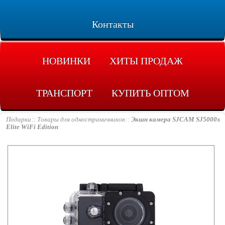
Контакты
НОВИНКИ
ХИТЫ ПРОДАЖ
ТРАНСПОРТ
КУПИТЬ ОПТОМ
Подарки
Товары для одностраничников
Экшн камера SJCAM SJ5000x
Elite WiFi Edition