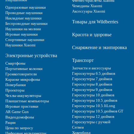
Фитнес-браслеты Xiaomi
Чемоданы Xiaomi
Одноразовые наушники
Аксессуары Xiaomi
Проводные наушники
Накладные наушники
Товары для Wildberries
Беспроводные наушники
Наушники на молнии
Игровые наушники
Красота и здоровье
Спортивные наушники
Наушники Xiaomi
Снаряжение и экипировка
Электронные устройства
Транспорт
Смартфоны
Запчасти и аксессуары
Портативные колонки
Гироскутеры 6.5 дюймов
Громкоговорители
Гироскутеры 7 дюймов
Караоке микрофоны
Гироскутеры 8 дюймов
Повербанки
Гироскутеры 9 дюймов
Проекторы
Гироскутеры 10 дюймов
Чехлы-аккумуляторы
Гироскутеры 10.5 дюймов
Планшетные компьютеры
Гироскутеры 10.5 JiLong
Игровые приставки
Гироскутеры 10.5 дюймов GT
AR Game Gun
Гироскутеры 12 дюймов
Видеодомофоны
Гироскутеры с ручкой
Рации
Сегвеи
Цена по запросу
Ховерборд
Цифровые мультиметры