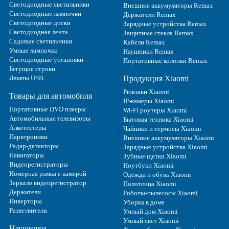
Светодиодные светильники
Внешние аккумуляторы Remax
Светодиодные лампочки
Держатели Remax
Светодиодные доски
Зарядные устройства Remax
Светодиодная лента
Защитные стекла Remax
Садовые светильники
Кабели Remax
Умные лампочки
Наушники Remax
Светодиодные установки
Портативные колонки Remax
Бегущие строки
Лампы USB
Продукция Xiaomi
Рюкзаки Xiaomi
Товары для автомобиля
IP-камеры Xiaomi
Портативные DVD плееры
Wi-Fi роутеры Xiaomi
Автомобильные телевизоры
Бытовая техника Xiaomi
Алкотестеры
Чайники и термосы Xiaomi
Парктроники
Внешние аккумуляторы Xiaomi
Радар-детекторы
Зарядные устройства Xiaomi
Навигаторы
Зубные щетки Xiaomi
Видеорегистраторы
Ноутбуки Xiaomi
Номерная рамка с камерой
Одежда и обувь Xiaomi
Зеркало видеорегистратор
Полотенца Xiaomi
Держатели
Роботы-пылесосы Xiaomi
Инверторы
Уборка в доме
Разветвители
Умный дом Xiaomi
Умный свет Xiaomi
Наушники