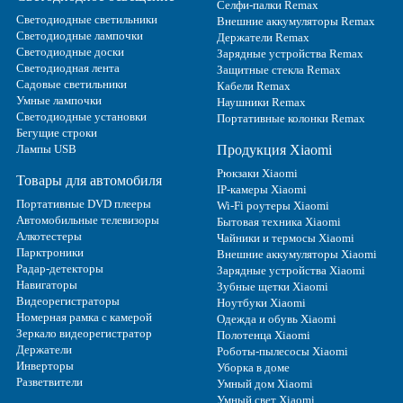
Селфи-палки Remax
Светодиодные светильники
Внешние аккумуляторы Remax
Светодиодные лампочки
Держатели Remax
Светодиодные доски
Зарядные устройства Remax
Светодиодная лента
Защитные стекла Remax
Садовые светильники
Кабели Remax
Умные лампочки
Наушники Remax
Светодиодные установки
Портативные колонки Remax
Бегущие строки
Лампы USB
Продукция Xiaomi
Рюкзаки Xiaomi
Товары для автомобиля
IP-камеры Xiaomi
Портативные DVD плееры
Wi-Fi роутеры Xiaomi
Автомобильные телевизоры
Бытовая техника Xiaomi
Алкотестеры
Чайники и термосы Xiaomi
Парктроники
Внешние аккумуляторы Xiaomi
Радар-детекторы
Зарядные устройства Xiaomi
Навигаторы
Зубные щетки Xiaomi
Видеорегистраторы
Ноутбуки Xiaomi
Номерная рамка с камерой
Одежда и обувь Xiaomi
Зеркало видеорегистратор
Полотенца Xiaomi
Держатели
Роботы-пылесосы Xiaomi
Инверторы
Уборка в доме
Разветвители
Умный дом Xiaomi
Умный свет Xiaomi