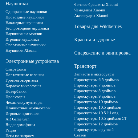
Наушники
Фитнес-браслеты Xiaomi
Чемоданы Xiaomi
Одноразовые наушники
Аксессуары Xiaomi
Проводные наушники
Накладные наушники
Товары для Wildberries
Беспроводные наушники
Наушники на молнии
Игровые наушники
Красота и здоровье
Спортивные наушники
Наушники Xiaomi
Снаряжение и экипировка
Электронные устройства
Транспорт
Смартфоны
Запчасти и аксессуары
Портативные колонки
Гироскутеры 6.5 дюймов
Громкоговорители
Гироскутеры 7 дюймов
Караоке микрофоны
Гироскутеры 8 дюймов
Повербанки
Гироскутеры 9 дюймов
Проекторы
Гироскутеры 10 дюймов
Чехлы-аккумуляторы
Гироскутеры 10.5 дюймов
Планшетные компьютеры
Гироскутеры 10.5 JiLong
Игровые приставки
Гироскутеры 10.5 дюймов GT
AR Game Gun
Гироскутеры 12 дюймов
Видеодомофоны
Гироскутеры с ручкой
Рации
Сегвеи
Цена по запросу