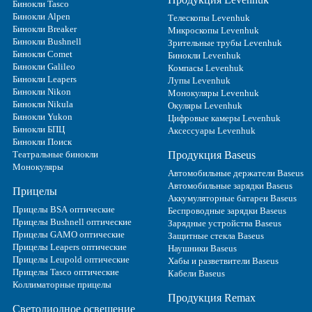
Бинокли Tasco
Бинокли Alpen
Телескопы Levenhuk
Бинокли Breaker
Микроскопы Levenhuk
Бинокли Bushnell
Зрительные трубы Levenhuk
Бинокли Comet
Бинокли Levenhuk
Бинокли Galileo
Компасы Levenhuk
Бинокли Leapers
Лупы Levenhuk
Бинокли Nikon
Монокуляры Levenhuk
Бинокли Nikula
Окуляры Levenhuk
Бинокли Yukon
Цифровые камеры Levenhuk
Бинокли БПЦ
Аксессуары Levenhuk
Бинокли Поиск
Театральные бинокли
Продукция Baseus
Монокуляры
Автомобильные держатели Baseus
Автомобильные зарядки Baseus
Прицелы
Аккумуляторные батареи Baseus
Прицелы BSA оптические
Беспроводные зарядки Baseus
Прицелы Bushnell оптические
Зарядные устройства Baseus
Прицелы GAMO оптические
Защитные стекла Baseus
Прицелы Leapers оптические
Наушники Baseus
Прицелы Leupold оптические
Хабы и разветвители Baseus
Прицелы Tasco оптические
Кабели Baseus
Коллиматорные прицелы
Продукция Remax
Светодиодное освещение