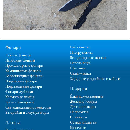
Фонари
Веб камеры
Инструменты
Ручные фонари
Беспроводные звонки
Налобные фонари
Пепельницы
Прожекторные фонари
Штативы
Кемпинговые фонари
Селфи-палки
Велосипедные фонари
Зарядные устройства и кабели
Подводные фонари
Подствольные фонари
Подарки
Фонари-дубинки
Ёлки искусственные
Кольцевые лампы
Женские товары
Брелки-фонарики
Детские товары
Светодиодные прожекторы
Попсокеты
Батарейки и аккумуляторы
Спиннеры
Лазеры
Сумки и Клатчи
Кошельки