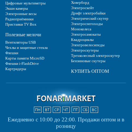
Ховерборд
Цифровые мультиметры
Электроскейт
Экшн камеры
Дрифт электробайки
Электронные весы
Электрический скутер
Радиоприёмники
Электроснегоходы
Приставки TV Box
Моноколеса
Полезные мелочи
Электросамокаты
Квадроциклы
Вентиляторы USB
Электровелосипеды
Чехлы и защитные стекла
Электроскутеры
Флешки
Трехколесный электроскутер
Карты памяти MicroSD
Бензиновые скутеры
Флешки i-FlashDrive
Картридеры
КУПИТЬ ОПТОМ
Ежедневно с 10:00 до 22:00.
Продажи оптом и в
розницу