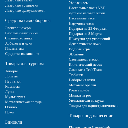
Лазерные указки
Умные часы
Лазерные установки
Настольные часы VST
Лазерные целеуказатели
Детские часы-телефон
Настенные часы
Средства самообороны
Наручные часы
Электрошокеры
Подарки на 23 Февраля
Газовые баллончики
Подарки на 8 Марта
Сигнал охотника
Шкатулки для украшений
Арбалеты и луки
Декоративные ножи
Пневматика
Водные игры
Средства выживания
3D лампы
Светящиеся маски
Товары для туризма
Кинетический песок
Самокаты TechTeam
Топоры
Тюбинги
Лопаты
Наборы из кожи
Перчатки
Меховые брелки
Компасы
Розы в колбе
Лупы
Мишки из роз
Мультитулы
Увлажнители воздуха
Металлическая посуда
Товары для одностраничников
Огниво
Ножи
Товары под нанесение
Бинокли
Продукция Levenhuk