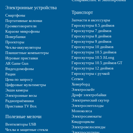
Электронные устройства
Транспорт
Смартфоны
Запчасти и аксессуары
Портативные колонки
Гироскутеры 6.5 дюймов
Громкоговорители
Гироскутеры 7 дюймов
Караоке микрофоны
Гироскутеры 8 дюймов
Повербанки
Гироскутеры 9 дюймов
Проекторы
Гироскутеры 10 дюймов
Чехлы-аккумуляторы
Гироскутеры 10.5 дюймов
Планшетные компьютеры
Гироскутеры 10.5 JiLong
Игровые приставки
Гироскутеры 10.5 дюймов GT
AR Game Gun
Гироскутеры 12 дюймов
Видеодомофоны
Гироскутеры с ручкой
Рации
Сегвеи
Цена по запросу
Ховерборд
Цифровые мультиметры
Электроскейт
Экшн камеры
Дрифт электробайки
Электронные весы
Электрический скутер
Радиоприёмники
Электроснегоходы
Приставки TV Box
Моноколеса
Полезные мелочи
Электросамокаты
Квадроциклы
Вентиляторы USB
Электровелосипеды
Чехлы и защитные стекла
Электроскутеры