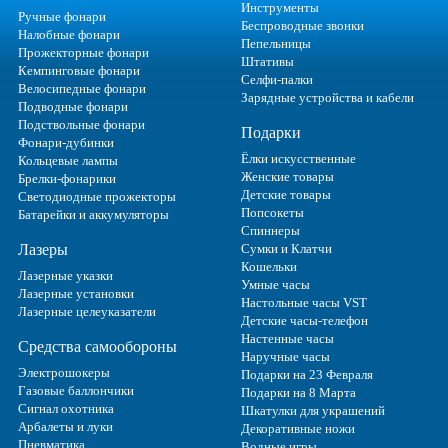
Инструменты
Ручные фонари
Беспроводные звонки
Налобные фонари
Пепельницы
Прожекторные фонари
Штативы
Кемпинговые фонари
Селфи-палки
Велосипедные фонари
Зарядные устройства и кабели
Подводные фонари
Подствольные фонари
Подарки
Фонари-дубинки
Ёлки искусственные
Кольцевые лампы
Женские товары
Брелки-фонарики
Детские товары
Светодиодные прожекторы
Попсокеты
Батарейки и аккумуляторы
Спиннеры
Лазеры
Сумки и Клатчи
Кошельки
Лазерные указки
Умные часы
Лазерные установки
Настольные часы VST
Лазерные целеуказатели
Детские часы-телефон
Настенные часы
Средства самообороны
Наручные часы
Электрошокеры
Подарки на 23 Февраля
Газовые баллончики
Подарки на 8 Марта
Сигнал охотника
Шкатулки для украшений
Арбалеты и луки
Декоративные ножи
Пневматика
Водные игры