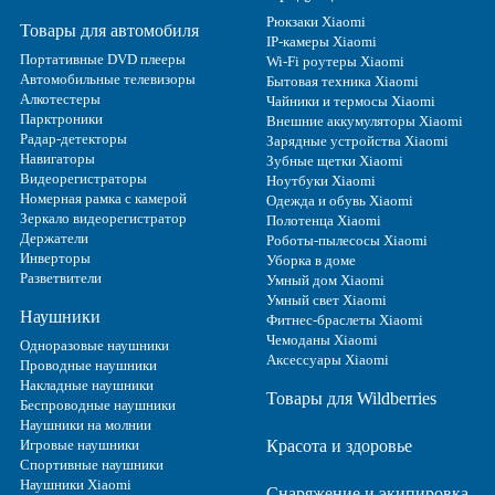
Рюкзаки Xiaomi
Товары для автомобиля
IP-камеры Xiaomi
Портативные DVD плееры
Wi-Fi роутеры Xiaomi
Автомобильные телевизоры
Бытовая техника Xiaomi
Алкотестеры
Чайники и термосы Xiaomi
Парктроники
Внешние аккумуляторы Xiaomi
Радар-детекторы
Зарядные устройства Xiaomi
Навигаторы
Зубные щетки Xiaomi
Видеорегистраторы
Ноутбуки Xiaomi
Номерная рамка с камерой
Одежда и обувь Xiaomi
Зеркало видеорегистратор
Полотенца Xiaomi
Держатели
Роботы-пылесосы Xiaomi
Инверторы
Уборка в доме
Разветвители
Умный дом Xiaomi
Умный свет Xiaomi
Наушники
Фитнес-браслеты Xiaomi
Чемоданы Xiaomi
Одноразовые наушники
Аксессуары Xiaomi
Проводные наушники
Накладные наушники
Товары для Wildberries
Беспроводные наушники
Наушники на молнии
Игровые наушники
Красота и здоровье
Спортивные наушники
Наушники Xiaomi
Снаряжение и экипировка