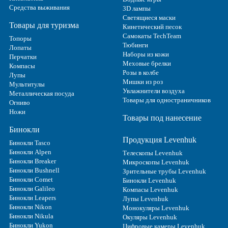
Средства выживания
3D лампы
Светящиеся маски
Товары для туризма
Кинетический песок
Самокаты TechTeam
Топоры
Тюбинги
Лопаты
Наборы из кожи
Перчатки
Меховые брелки
Компасы
Розы в колбе
Лупы
Мишки из роз
Мультитулы
Увлажнители воздуха
Металлическая посуда
Товары для одностраничников
Огниво
Ножи
Товары под нанесение
Бинокли
Продукция Levenhuk
Бинокли Tasco
Бинокли Alpen
Телескопы Levenhuk
Бинокли Breaker
Микроскопы Levenhuk
Бинокли Bushnell
Зрительные трубы Levenhuk
Бинокли Comet
Бинокли Levenhuk
Бинокли Galileo
Компасы Levenhuk
Бинокли Leapers
Лупы Levenhuk
Бинокли Nikon
Монокуляры Levenhuk
Бинокли Nikula
Окуляры Levenhuk
Бинокли Yukon
Цифровые камеры Levenhuk