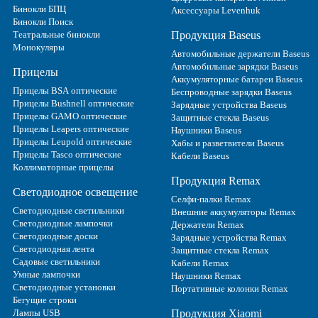
Бинокли БПЦ
Аксессуары Levenhuk
Бинокли Поиск
Театральные бинокли
Продукция Baseus
Монокуляры
Автомобильные держатели Baseus
Автомобильные зарядки Baseus
Прицелы
Аккумуляторные батареи Baseus
Прицелы BSA оптические
Беспроводные зарядки Baseus
Прицелы Bushnell оптические
Зарядные устройства Baseus
Прицелы GAMO оптические
Защитные стекла Baseus
Прицелы Leapers оптические
Наушники Baseus
Прицелы Leupold оптические
Хабы и разветвители Baseus
Прицелы Tasco оптические
Кабели Baseus
Коллиматорные прицелы
Продукция Remax
Светодиодное освещение
Селфи-палки Remax
Светодиодные светильники
Внешние аккумуляторы Remax
Светодиодные лампочки
Держатели Remax
Светодиодные доски
Зарядные устройства Remax
Светодиодная лента
Защитные стекла Remax
Садовые светильники
Кабели Remax
Умные лампочки
Наушники Remax
Светодиодные установки
Портативные колонки Remax
Бегущие строки
Лампы USB
Продукция Xiaomi