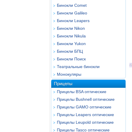
Бинокли Comet
Бинокли Galileo
Бинокли Leapers
Бинокли Nikon
Бинокли Nikula
Бинокли Yukon
Бинокли БПЦ
Бинокли Поиск
Театральные бинокли
Монокуляры
Прицелы
Прицелы BSA оптические
Прицелы Bushnell оптические
Прицелы GAMO оптические
Прицелы Leapers оптические
Прицелы Leupold оптические
Прицелы Tasco оптические