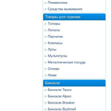
Пневматика
Средства выживания
Товары для туризма
Топоры
Лопаты
Перчатки
Компасы
Лупы
Мультитулы
Металлическая посуда
Огниво
Ножи
Бинокли
Бинокли Tasco
Бинокли Alpen
Бинокли Breaker
Бинокли Bushnell