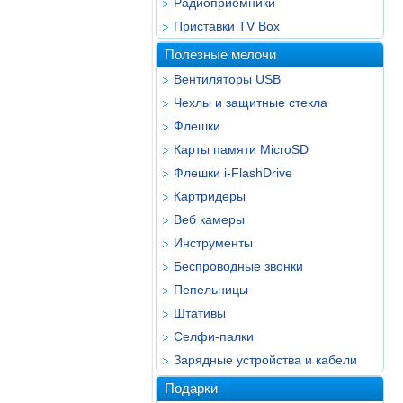
Радиоприёмники
Приставки TV Box
Полезные мелочи
Вентиляторы USB
Чехлы и защитные стекла
Флешки
Карты памяти MicroSD
Флешки i-FlashDrive
Картридеры
Веб камеры
Инструменты
Беспроводные звонки
Пепельницы
Штативы
Селфи-палки
Зарядные устройства и кабели
Подарки