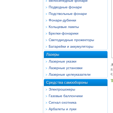
Велосипедные фонари
Подводные фонари
Подствольные фонари
Фонари-дубинки
Кольцевые лампы
Брелки-фонарики
Светодиодные прожекторы
Батарейки и аккумуляторы
Лазеры
Лазерные указки
A
Лазерные установки
г
с
Лазерные целеуказатели
Т
Средства самообороны
Электрошокеры
Газовые баллончики
Сигнал охотника
Арбалеты и луки