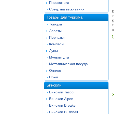
Пневматика
Средства выживания
В
с
Товары для туризма
у
Топоры
г
з
Лопаты
Перчатки
Компасы
Лупы
Мультитулы
Металлическая посуда
Огниво
Ножи
Бинокли
Бинокли Tasco
Бинокли Alpen
Бинокли Breaker
Бинокли Bushnell