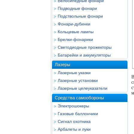
Велосипедные фонари
Подводные фонари
Подствольные фонари
Фонари-дубинки
Кольцевые лампы
Брелки-фонарики
Светодиодные прожекторы
Батарейки и аккумуляторы
Лазеры
Лазерные указки
В
Лазерные установки
с
с
Лазерные целеуказатели
м
Средства самообороны
Электрошокеры
Газовые баллончики
Сигнал охотника
Арбалеты и луки