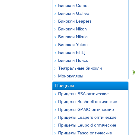
Бинокли Comet
Бинокли Galileo
Бинокли Leapers
Бинокли Nikon
Бинокли Nikula
Бинокли Yukon
Бинокли БПЦ
Бинокли Поиск
Театральные бинокли
Монокуляры
Прицелы
Прицелы BSA оптические
Прицелы Bushnell оптические
Прицелы GAMO оптические
Прицелы Leapers оптические
Прицелы Leupold оптические
Прицелы Tasco оптические