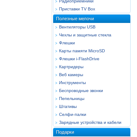
Радиоприёмники
Приставки TV Box
Полезные мелочи
Вентиляторы USB
Чехлы и защитные стекла
Флешки
Карты памяти MicroSD
Флешки i-FlashDrive
Картридеры
Веб камеры
Инструменты
Беспроводные звонки
Пепельницы
Штативы
Селфи-палки
Зарядные устройства и кабели
Подарки