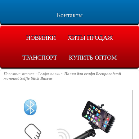
Контакты
НОВИНКИ
ХИТЫ ПРОДАЖ
ТРАНСПОРТ
КУПИТЬ ОПТОМ
Полезные мелочи
Селфи-палки
Палка для селфи Беспроводной
монопод Selfie Stick Baseus