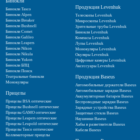
Бинокли
Продукция Levenhuk
Бинокли Tasco
Бинокли Alpen
Телескопы Levenhuk
Бинокли Breaker
Микроскопы Levenhuk
Бинокли Bushnell
Зрительные трубы Levenhuk
Бинокли Comet
Бинокли Levenhuk
Бинокли Galileo
Компасы Levenhuk
Бинокли Leapers
Лупы Levenhuk
Бинокли Nikon
Монокуляры Levenhuk
Бинокли Nikula
Окуляры Levenhuk
Бинокли Yukon
Цифровые камеры Levenhuk
Бинокли БПЦ
Аксессуары Levenhuk
Бинокли Поиск
Театральные бинокли
Продукция Baseus
Монокуляры
Автомобильные держатели Baseus
Автомобильные зарядки Baseus
Прицелы
Аккумуляторные батареи Baseus
Прицелы BSA оптические
Беспроводные зарядки Baseus
Прицелы Bushnell оптические
Зарядные устройства Baseus
Прицелы GAMO оптические
Защитные стекла Baseus
Прицелы Leapers оптические
Наушники Baseus
Прицелы Leupold оптические
Хабы и разветвители Baseus
Прицелы Tasco оптические
Кабели Baseus
Коллиматорные прицелы