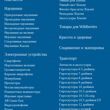
Умный дом Xiaomi
Умный свет Xiaomi
Наушники
Фитнес-браслеты Xiaomi
Чемоданы Xiaomi
Одноразовые наушники
Аксессуары Xiaomi
Проводные наушники
Накладные наушники
Товары для Wildberries
Беспроводные наушники
Наушники на молнии
Игровые наушники
Красота и здоровье
Спортивные наушники
Наушники Xiaomi
Снаряжение и экипировка
Электронные устройства
Транспорт
Смартфоны
Запчасти и аксессуары
Портативные колонки
Гироскутеры 6.5 дюймов
Громкоговорители
Гироскутеры 7 дюймов
Караоке микрофоны
Гироскутеры 8 дюймов
Повербанки
Гироскутеры 9 дюймов
Проекторы
Гироскутеры 10 дюймов
Чехлы-аккумуляторы
Гироскутеры 10.5 дюймов
Планшетные компьютеры
Гироскутеры 10.5 JiLong
Игровые приставки
Гироскутеры 10.5 дюймов GT
AR Game Gun
Гироскутеры 12 дюймов
Видеодомофоны
Гироскутеры с ручкой
Рации