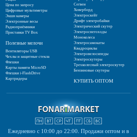
Сегвеи
Цена по запросу
Ховерборд
Цифровые мультиметры
Электроскейт
Экшн камеры
Дрифт электробайки
Электронные весы
Электрический скутер
Радиоприёмники
Электроснегоходы
Приставки TV Box
Моноколеса
Полезные мелочи
Электросамокаты
Квадроциклы
Вентиляторы USB
Электровелосипеды
Чехлы и защитные стекла
Электроскутеры
Флешки
Трехколесный электроскутер
Карты памяти MicroSD
Бензиновые скутеры
Флешки i-FlashDrive
Картридеры
КУПИТЬ ОПТОМ
Ежедневно с 10:00 до 22:00.
Продажи оптом и в