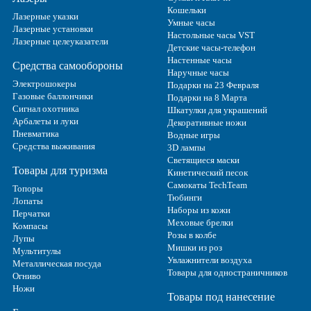
Кошельки
Лазерные указки
Умные часы
Лазерные установки
Настольные часы VST
Лазерные целеуказатели
Детские часы-телефон
Настенные часы
Средства самообороны
Наручные часы
Электрошокеры
Подарки на 23 Февраля
Газовые баллончики
Подарки на 8 Марта
Сигнал охотника
Шкатулки для украшений
Арбалеты и луки
Декоративные ножи
Пневматика
Водные игры
Средства выживания
3D лампы
Светящиеся маски
Товары для туризма
Кинетический песок
Самокаты TechTeam
Топоры
Тюбинги
Лопаты
Наборы из кожи
Перчатки
Меховые брелки
Компасы
Розы в колбе
Лупы
Мишки из роз
Мультитулы
Увлажнители воздуха
Металлическая посуда
Товары для одностраничников
Огниво
Ножи
Товары под нанесение