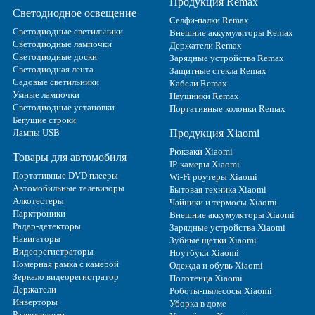
Продукция Remax
Светодиодное освещение
Селфи-палки Remax
Светодиодные светильники
Внешние аккумуляторы Remax
Светодиодные лампочки
Держатели Remax
Светодиодные доски
Зарядные устройства Remax
Светодиодная лента
Защитные стекла Remax
Садовые светильники
Кабели Remax
Умные лампочки
Наушники Remax
Светодиодные установки
Портативные колонки Remax
Бегущие строки
Лампы USB
Продукция Xiaomi
Рюкзаки Xiaomi
Товары для автомобиля
IP-камеры Xiaomi
Портативные DVD плееры
Wi-Fi роутеры Xiaomi
Автомобильные телевизоры
Бытовая техника Xiaomi
Алкотестеры
Чайники и термосы Xiaomi
Парктроники
Внешние аккумуляторы Xiaomi
Радар-детекторы
Зарядные устройства Xiaomi
Навигаторы
Зубные щетки Xiaomi
Видеорегистраторы
Ноутбуки Xiaomi
Номерная рамка с камерой
Одежда и обувь Xiaomi
Зеркало видеорегистратор
Полотенца Xiaomi
Держатели
Роботы-пылесосы Xiaomi
Инверторы
Уборка в доме
Разветвители