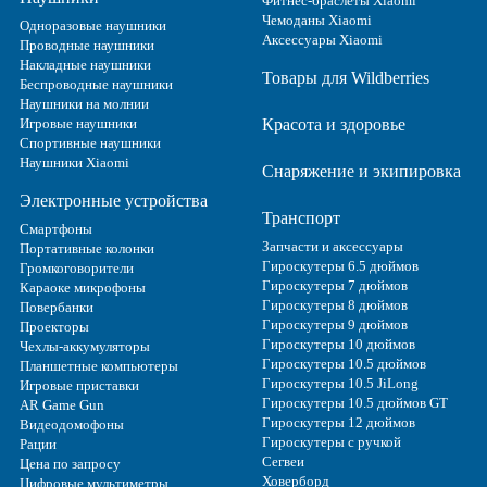
Фитнес-браслеты Xiaomi
Чемоданы Xiaomi
Одноразовые наушники
Аксессуары Xiaomi
Проводные наушники
Накладные наушники
Товары для Wildberries
Беспроводные наушники
Наушники на молнии
Игровые наушники
Красота и здоровье
Спортивные наушники
Наушники Xiaomi
Снаряжение и экипировка
Электронные устройства
Транспорт
Смартфоны
Запчасти и аксессуары
Портативные колонки
Гироскутеры 6.5 дюймов
Громкоговорители
Гироскутеры 7 дюймов
Караоке микрофоны
Гироскутеры 8 дюймов
Повербанки
Гироскутеры 9 дюймов
Проекторы
Гироскутеры 10 дюймов
Чехлы-аккумуляторы
Гироскутеры 10.5 дюймов
Планшетные компьютеры
Гироскутеры 10.5 JiLong
Игровые приставки
Гироскутеры 10.5 дюймов GT
AR Game Gun
Гироскутеры 12 дюймов
Видеодомофоны
Гироскутеры с ручкой
Рации
Сегвеи
Цена по запросу
Ховерборд
Цифровые мультиметры