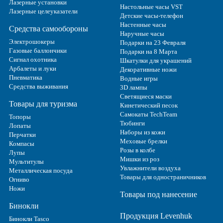
Лазерные установки
Настольные часы VST
Лазерные целеуказатели
Детские часы-телефон
Настенные часы
Средства самообороны
Наручные часы
Электрошокеры
Подарки на 23 Февраля
Газовые баллончики
Подарки на 8 Марта
Сигнал охотника
Шкатулки для украшений
Арбалеты и луки
Декоративные ножи
Пневматика
Водные игры
Средства выживания
3D лампы
Светящиеся маски
Товары для туризма
Кинетический песок
Самокаты TechTeam
Топоры
Тюбинги
Лопаты
Наборы из кожи
Перчатки
Меховые брелки
Компасы
Розы в колбе
Лупы
Мишки из роз
Мультитулы
Увлажнители воздуха
Металлическая посуда
Товары для одностраничников
Огниво
Ножи
Товары под нанесение
Бинокли
Продукция Levenhuk
Бинокли Tasco