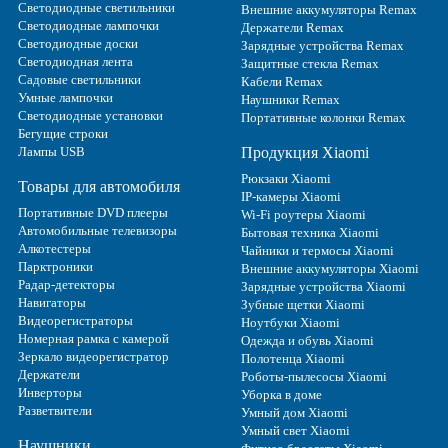
Светодиодные светильники
Внешние аккумуляторы Remax
Светодиодные лампочки
Держатели Remax
Светодиодные доски
Зарядные устройства Remax
Светодиодная лента
Защитные стекла Remax
Садовые светильники
Кабели Remax
Умные лампочки
Наушники Remax
Светодиодные установки
Портативные колонки Remax
Бегущие строки
Лампы USB
Продукция Xiaomi
Рюкзаки Xiaomi
Товары для автомобиля
IP-камеры Xiaomi
Портативные DVD плееры
Wi-Fi роутеры Xiaomi
Автомобильные телевизоры
Бытовая техника Xiaomi
Алкотестеры
Чайники и термосы Xiaomi
Парктроники
Внешние аккумуляторы Xiaomi
Радар-детекторы
Зарядные устройства Xiaomi
Навигаторы
Зубные щетки Xiaomi
Видеорегистраторы
Ноутбуки Xiaomi
Номерная рамка с камерой
Одежда и обувь Xiaomi
Зеркало видеорегистратор
Полотенца Xiaomi
Держатели
Роботы-пылесосы Xiaomi
Инверторы
Уборка в доме
Разветвители
Умный дом Xiaomi
Умный свет Xiaomi
Наушники