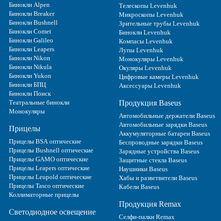
Бинокли Alpen
Телескопы Levenhuk
Бинокли Breaker
Микроскопы Levenhuk
Бинокли Bushnell
Зрительные трубы Levenhuk
Бинокли Comet
Бинокли Levenhuk
Бинокли Galileo
Компасы Levenhuk
Бинокли Leapers
Лупы Levenhuk
Бинокли Nikon
Монокуляры Levenhuk
Бинокли Nikula
Окуляры Levenhuk
Бинокли Yukon
Цифровые камеры Levenhuk
Бинокли БПЦ
Аксессуары Levenhuk
Бинокли Поиск
Театральные бинокли
Продукция Baseus
Монокуляры
Автомобильные держатели Baseus
Автомобильные зарядки Baseus
Прицелы
Аккумуляторные батареи Baseus
Прицелы BSA оптические
Беспроводные зарядки Baseus
Прицелы Bushnell оптические
Зарядные устройства Baseus
Прицелы GAMO оптические
Защитные стекла Baseus
Прицелы Leapers оптические
Наушники Baseus
Прицелы Leupold оптические
Хабы и разветвители Baseus
Прицелы Tasco оптические
Кабели Baseus
Коллиматорные прицелы
Продукция Remax
Светодиодное освещение
Селфи-палки Remax