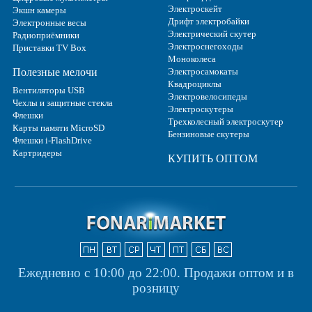
Электроскейт
Экшн камеры
Дрифт электробайки
Электронные весы
Электрический скутер
Радиоприёмники
Электроснегоходы
Приставки TV Box
Моноколеса
Полезные мелочи
Электросамокаты
Квадроциклы
Вентиляторы USB
Электровелосипеды
Чехлы и защитные стекла
Электроскутеры
Флешки
Трехколесный электроскутер
Карты памяти MicroSD
Бензиновые скутеры
Флешки i-FlashDrive
Картридеры
КУПИТЬ ОПТОМ
Ежедневно с 10:00 до 22:00.
Продажи оптом и в
розницу