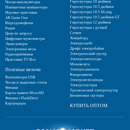
Гироскутеры 10 дюймов
Чехлы-аккумуляторы
Гироскутеры 10.5 дюймов
Планшетные компьютеры
Гироскутеры 10.5 JiLong
Игровые приставки
Гироскутеры 10.5 дюймов GT
AR Game Gun
Гироскутеры 12 дюймов
Видеодомофоны
Гироскутеры с ручкой
Рации
Сегвеи
Цена по запросу
Ховерборд
Цифровые мультиметры
Электроскейт
Экшн камеры
Дрифт электробайки
Электронные весы
Электрический скутер
Радиоприёмники
Электроснегоходы
Приставки TV Box
Моноколеса
Полезные мелочи
Электросамокаты
Квадроциклы
Вентиляторы USB
Электровелосипеды
Чехлы и защитные стекла
Электроскутеры
Флешки
Трехколесный электроскутер
Карты памяти MicroSD
Бензиновые скутеры
Флешки i-FlashDrive
Картридеры
КУПИТЬ ОПТОМ