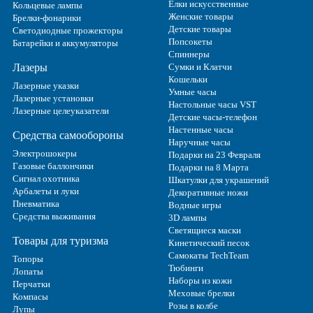
Ёлки искусственные
Кольцевые лампы
Женские товары
Брелки-фонарики
Детские товары
Светодиодные прожекторы
Попсокеты
Батарейки и аккумуляторы
Спиннеры
Лазеры
Сумки и Клатчи
Кошельки
Лазерные указки
Умные часы
Лазерные установки
Настольные часы VST
Лазерные целеуказатели
Детские часы-телефон
Настенные часы
Средства самообороны
Наручные часы
Электрошокеры
Подарки на 23 Февраля
Газовые баллончики
Подарки на 8 Марта
Сигнал охотника
Шкатулки для украшений
Арбалеты и луки
Декоративные ножи
Пневматика
Водные игры
Средства выживания
3D лампы
Светящиеся маски
Товары для туризма
Кинетический песок
Самокаты TechTeam
Топоры
Тюбинги
Лопаты
Наборы из кожи
Перчатки
Меховые брелки
Компасы
Розы в колбе
Лупы