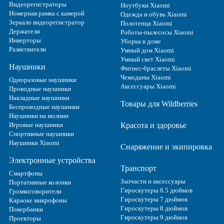
Видеорегистраторы
Ноутбуки Xiaomi
Номерная рамка с камерой
Одежда и обувь Xiaomi
Зеркало видеорегистратор
Полотенца Xiaomi
Держатели
Роботы-пылесосы Xiaomi
Инверторы
Уборка в доме
Разветвители
Умный дом Xiaomi
Умный свет Xiaomi
Наушники
Фитнес-браслеты Xiaomi
Чемоданы Xiaomi
Одноразовые наушники
Аксессуары Xiaomi
Проводные наушники
Накладные наушники
Товары для Wildberries
Беспроводные наушники
Наушники на молнии
Игровые наушники
Красота и здоровье
Спортивные наушники
Наушники Xiaomi
Снаряжение и экипировка
Электронные устройства
Транспорт
Смартфоны
Запчасти и аксессуары
Портативные колонки
Гироскутеры 6.5 дюймов
Громкоговорители
Гироскутеры 7 дюймов
Караоке микрофоны
Гироскутеры 8 дюймов
Повербанки
Гироскутеры 9 дюймов
Проекторы