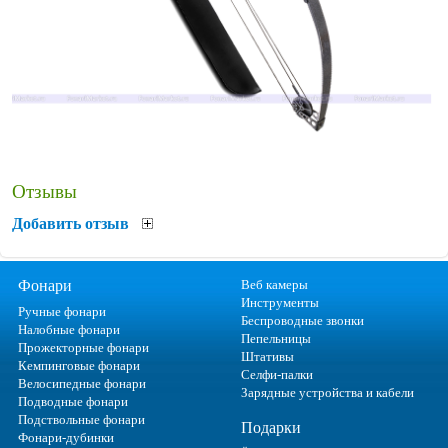
Отзывы
Добавить отзыв
Фонари
Веб камеры
Инструменты
Ручные фонари
Беспроводные звонки
Налобные фонари
Пепельницы
Прожекторные фонари
Штативы
Кемпинговые фонари
Селфи-палки
Велосипедные фонари
Зарядные устройства и кабели
Подводные фонари
Подствольные фонари
Подарки
Фонари-дубинки