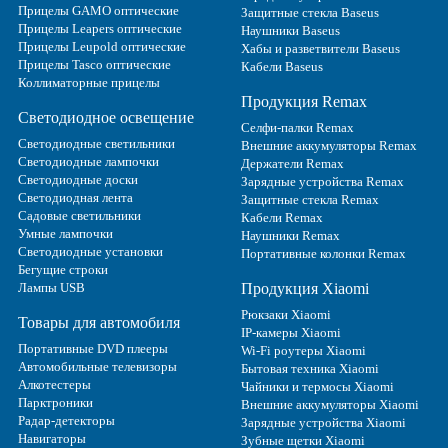
Прицелы GAMO оптические
Защитные стекла Baseus
Прицелы Leapers оптические
Наушники Baseus
Прицелы Leupold оптические
Хабы и разветвители Baseus
Прицелы Tasco оптические
Кабели Baseus
Коллиматорные прицелы
Продукция Remax
Светодиодное освещение
Селфи-палки Remax
Светодиодные светильники
Внешние аккумуляторы Remax
Светодиодные лампочки
Держатели Remax
Светодиодные доски
Зарядные устройства Remax
Светодиодная лента
Защитные стекла Remax
Садовые светильники
Кабели Remax
Умные лампочки
Наушники Remax
Светодиодные установки
Портативные колонки Remax
Бегущие строки
Лампы USB
Продукция Xiaomi
Рюкзаки Xiaomi
Товары для автомобиля
IP-камеры Xiaomi
Портативные DVD плееры
Wi-Fi роутеры Xiaomi
Автомобильные телевизоры
Бытовая техника Xiaomi
Алкотестеры
Чайники и термосы Xiaomi
Парктроники
Внешние аккумуляторы Xiaomi
Радар-детекторы
Зарядные устройства Xiaomi
Навигаторы
Зубные щетки Xiaomi