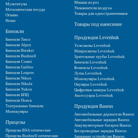
Мишки из роз
Мультитулы
Увлажнители воздуха
Металлическая посуда
Товары для одностраничников
Огниво
Ножи
Товары под нанесение
Бинокли
Продукция Levenhuk
Бинокли Tasco
Бинокли Alpen
Телескопы Levenhuk
Бинокли Breaker
Микроскопы Levenhuk
Бинокли Bushnell
Зрительные трубы Levenhuk
Бинокли Comet
Бинокли Levenhuk
Бинокли Galileo
Компасы Levenhuk
Бинокли Leapers
Лупы Levenhuk
Бинокли Nikon
Монокуляры Levenhuk
Бинокли Nikula
Окуляры Levenhuk
Бинокли Yukon
Цифровые камеры Levenhuk
Бинокли БПЦ
Аксессуары Levenhuk
Бинокли Поиск
Театральные бинокли
Продукция Baseus
Монокуляры
Автомобильные держатели Baseus
Автомобильные зарядки Baseus
Прицелы
Аккумуляторные батареи Baseus
Прицелы BSA оптические
Беспроводные зарядки Baseus
Прицелы Bushnell оптические
Зарядные устройства Baseus