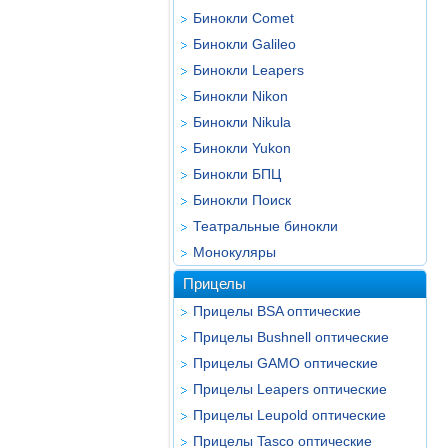
Бинокли Comet
Бинокли Galileo
Бинокли Leapers
Бинокли Nikon
Бинокли Nikula
Бинокли Yukon
Бинокли БПЦ
Бинокли Поиск
Театральные бинокли
Монокуляры
Прицелы
Прицелы BSA оптические
Прицелы Bushnell оптические
Прицелы GAMO оптические
Прицелы Leapers оптические
Прицелы Leupold оптические
Прицелы Tasco оптические