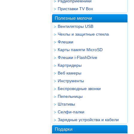
Радиоприёмники
Приставки TV Box
Полезные мелочи
Вентиляторы USB
Чехлы и защитные стекла
Флешки
Карты памяти MicroSD
Флешки i-FlashDrive
Картридеры
Веб камеры
Инструменты
Беспроводные звонки
Пепельницы
Штативы
Селфи-палки
Зарядные устройства и кабели
Подарки