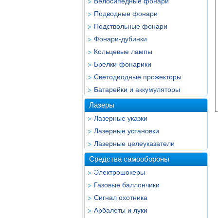
Велосипедные фонари
Подводные фонари
Подствольные фонари
Фонари-дубинки
Кольцевые лампы
Брелки-фонарики
Светодиодные прожекторы
Батарейки и аккумуляторы
Лазеры
Лазерные указки
Лазерные установки
Лазерные целеуказатели
Средства самообороны
Электрошокеры
Газовые баллончики
Сигнал охотника
Арбалеты и луки