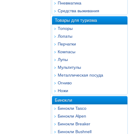
Пневматика
Средства выживания
Товары для туризма
Топоры
Лопаты
Перчатки
Компасы
Лупы
Мультитулы
Металлическая посуда
Огниво
Ножи
Бинокли
Бинокли Tasco
Бинокли Alpen
Бинокли Breaker
Бинокли Bushnell