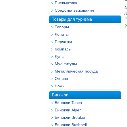
Пневматика
М
Средства выживания
д
в
Товары для туризма
Топоры
Лопаты
Перчатки
Компасы
Лупы
Мультитулы
Металлическая посуда
Огниво
Ножи
Бинокли
Бинокли Tasco
Бинокли Alpen
Бинокли Breaker
Бинокли Bushnell