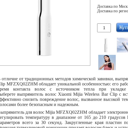
Доставка по Москв
Доставка по регио
Куп
 отличие от традиционных методов химической завивки, выпрями
lip MFZXQ02ZHM обладает уникальной особенностью: его рабоч
ремя контакта волос с источником тепла при укладке 
ыберете выпрямитель волос Xiaomi Mijia Wireless Bar Clip с 
ффективно снизить повреждение волос, вызванное высокой тем
олосами более безопасным и надежным.
ыпрямитель для волос Mijia MFZXQ02ZHM обладает электронн
егулировать температуру в диапазоне от 165 до 210 градусов
араметров всего за 30 секунд. Закругленные края пластин п
ункция турмалиновой ионизации придает волосам блеск и устра