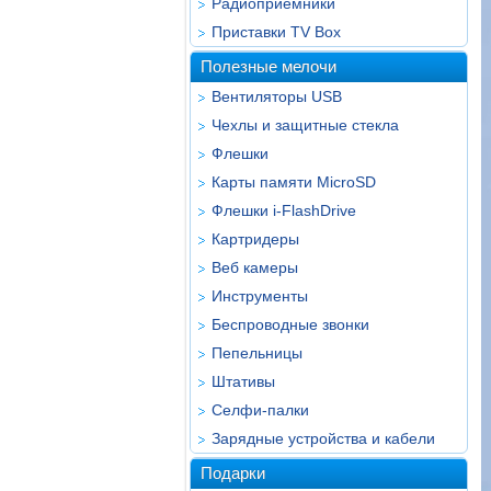
Радиоприёмники
Приставки TV Box
Полезные мелочи
Вентиляторы USB
Чехлы и защитные стекла
Флешки
Карты памяти MicroSD
Флешки i-FlashDrive
Картридеры
Веб камеры
Инструменты
Беспроводные звонки
Пепельницы
Штативы
Селфи-палки
Зарядные устройства и кабели
Подарки