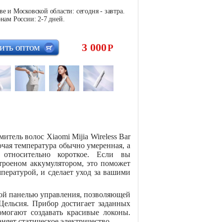
е и Московской области: сегодня - завтра.
нам России: 2-7 дней.
3 000
ить оптом
Р
тель волос Xiaomi Mijia Wireless Bar
ая температура обычно умеренная, а
относительно короткое. Если вы
встроеном аккумулятором, это поможет
пературой, и сделает уход за вашими
ой панелью управления, позволяющей
 Цельсия. Прибор достигает заданных
омогают создавать красивые локоны.
няет статическое электричество.