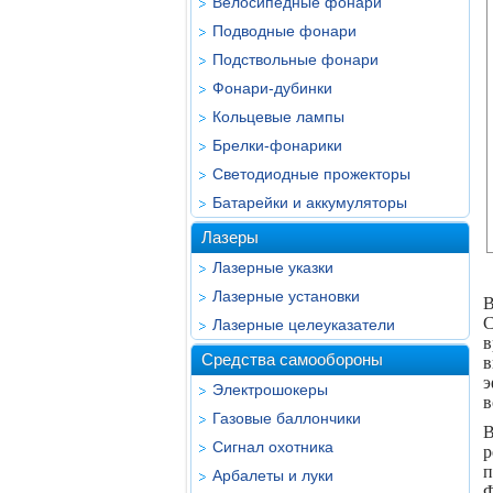
Велосипедные фонари
Подводные фонари
Подствольные фонари
Фонари-дубинки
Кольцевые лампы
Брелки-фонарики
Светодиодные прожекторы
Батарейки и аккумуляторы
Лазеры
Лазерные указки
Лазерные установки
В
C
Лазерные целеуказатели
в
Средства самообороны
в
э
Электрошокеры
в
Газовые баллончики
В
Сигнал охотника
р
п
Арбалеты и луки
Ф