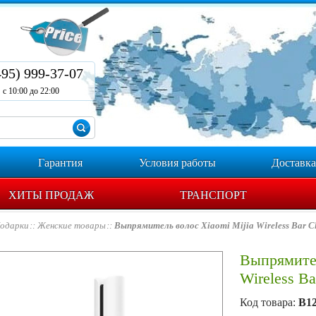
495) 999-37-07
с 10:00 до 22:00
Гарантия
Условия работы
Доставка
ХИТЫ ПРОДАЖ
ТРАНСПОРТ
одарки
Женские товары
Выпрямитель волоc Xiaomi Mijia Wireless Bar C
Выпрямител
Wireless Ba
Код товара:
B1