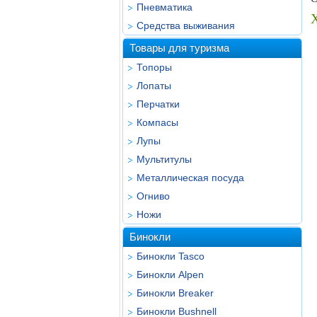
Пневматика
Средства выживания
Товары для туризма
Топоры
Лопаты
Перчатки
Компасы
Лупы
Мультитулы
Металлическая посуда
Огниво
Ножи
Бинокли
Бинокли Tasco
Бинокли Alpen
Бинокли Breaker
Бинокли Bushnell