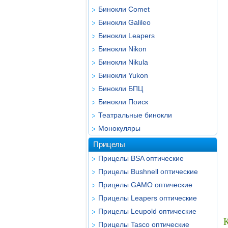
Бинокли Comet
Бинокли Galileo
Бинокли Leapers
Бинокли Nikon
Бинокли Nikula
Бинокли Yukon
Бинокли БПЦ
Бинокли Поиск
Театральные бинокли
Монокуляры
Прицелы
Прицелы BSA оптические
Прицелы Bushnell оптические
Прицелы GAMO оптические
Прицелы Leapers оптические
Прицелы Leupold оптические
Прицелы Tasco оптические