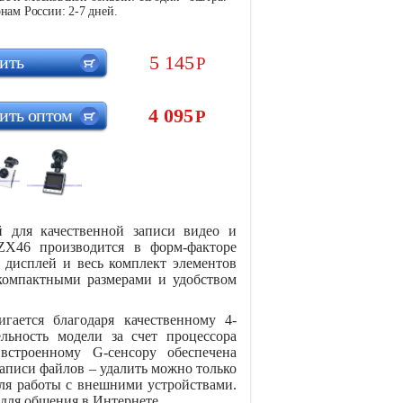
нам России: 2-7 дней.
5 145
ить
Р
4 095
ить оптом
Р
 для качественной записи видео и
ZX46 производится в форм-факторе
 дисплей и весь комплект элементов
 компактными размерами и удобством
гается благодаря качественному 4-
льность модели за счет процессора
встроенному G-сенсору обеспечена
записи файлов – удалить можно только
я работы с внешними устройствами.
для общения в Интернете.