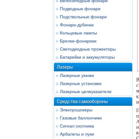
Велосипедные фонари
Подводные фонари
Подствольные фонари
Фонари-дубинки
Кольцевые лампы
Брелки-фонарики
Светодиодные прожекторы
Батарейки и аккумуляторы
Лазеры
Лазерные указки
В
Лазерные установки
с
м
Лазерные целеуказатели
к
Средства самообороны
и
Электрошокеры
П
п
Газовые баллончики
A
Сигнал охотника
н
в
Арбалеты и луки
О