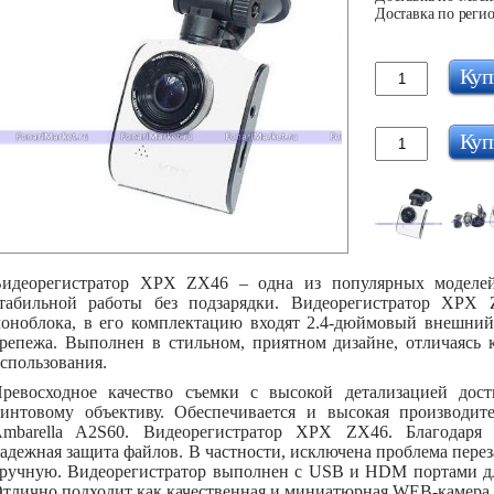
Доставка по регио
Куп
Куп
идеорегистратор XPX ZX46 – одна из популярных моделей
табильной работы без подзарядки. Видеорегистратор XPX 
оноблока, в его комплектацию входят 2.4-дюймовый внешний
репежа. Выполнен в стильном, приятном дизайне, отличаясь
спользования.
ревосходное качество съемки с высокой детализацией дости
интовому объективу. Обеспечивается и высокая производите
mbarella A2S60. Видеорегистратор XPX ZX46. Благодаря 
адежная защита файлов. В частности, исключена проблема пере
ручную. Видеорегистратор выполнен с USB и HDM портами дл
тлично подходит как качественная и миниатюрная WEB-камера 