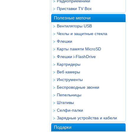
Радиоприёмники
Приставки TV Box
Полезные мелочи
Вентиляторы USB
Чехлы и защитные стекла
Флешки
Карты памяти MicroSD
Флешки i-FlashDrive
Картридеры
Веб камеры
Инструменты
Беспроводные звонки
Пепельницы
Штативы
Селфи-палки
Зарядные устройства и кабели
Подарки