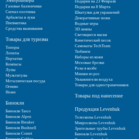
Электрошокеры
Подарки на 23 Февраля
Газовые баллончики
Подарки на 8 Марта
Сигнал охотника
Шкатулки для украшений
Арбалеты и луки
Декоративные ножи
Пневматика
Водные игры
Средства выживания
3D лампы
Светящиеся маски
Товары для туризма
Кинетический песок
Самокаты TechTeam
Топоры
Тюбинги
Лопаты
Наборы из кожи
Перчатки
Меховые брелки
Компасы
Розы в колбе
Лупы
Мишки из роз
Мультитулы
Увлажнители воздуха
Металлическая посуда
Товары для одностраничников
Огниво
Ножи
Товары под нанесение
Бинокли
Продукция Levenhuk
Бинокли Tasco
Бинокли Alpen
Телескопы Levenhuk
Бинокли Breaker
Микроскопы Levenhuk
Бинокли Bushnell
Зрительные трубы Levenhuk
Бинокли Comet
Бинокли Levenhuk
Бинокли Galileo