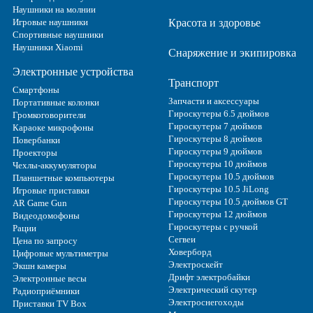
Наушники на молнии
Игровые наушники
Красота и здоровье
Спортивные наушники
Наушники Xiaomi
Снаряжение и экипировка
Электронные устройства
Транспорт
Смартфоны
Запчасти и аксессуары
Портативные колонки
Гироскутеры 6.5 дюймов
Громкоговорители
Гироскутеры 7 дюймов
Караоке микрофоны
Гироскутеры 8 дюймов
Повербанки
Гироскутеры 9 дюймов
Проекторы
Гироскутеры 10 дюймов
Чехлы-аккумуляторы
Гироскутеры 10.5 дюймов
Планшетные компьютеры
Гироскутеры 10.5 JiLong
Игровые приставки
Гироскутеры 10.5 дюймов GT
AR Game Gun
Гироскутеры 12 дюймов
Видеодомофоны
Гироскутеры с ручкой
Рации
Сегвеи
Цена по запросу
Ховерборд
Цифровые мультиметры
Электроскейт
Экшн камеры
Дрифт электробайки
Электронные весы
Электрический скутер
Радиоприёмники
Электроснегоходы
Приставки TV Box