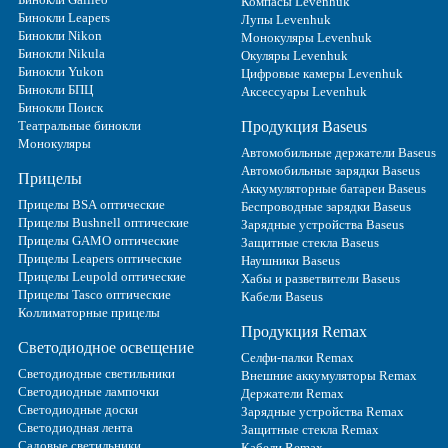
Компасы Levenhuk
Бинокли Leapers
Лупы Levenhuk
Бинокли Nikon
Монокуляры Levenhuk
Бинокли Nikula
Окуляры Levenhuk
Бинокли Yukon
Цифровые камеры Levenhuk
Бинокли БПЦ
Аксессуары Levenhuk
Бинокли Поиск
Театральные бинокли
Продукция Baseus
Монокуляры
Автомобильные держатели Baseus
Автомобильные зарядки Baseus
Прицелы
Аккумуляторные батареи Baseus
Прицелы BSA оптические
Беспроводные зарядки Baseus
Прицелы Bushnell оптические
Зарядные устройства Baseus
Прицелы GAMO оптические
Защитные стекла Baseus
Прицелы Leapers оптические
Наушники Baseus
Прицелы Leupold оптические
Хабы и разветвители Baseus
Прицелы Tasco оптические
Кабели Baseus
Коллиматорные прицелы
Продукция Remax
Светодиодное освещение
Селфи-палки Remax
Светодиодные светильники
Внешние аккумуляторы Remax
Светодиодные лампочки
Держатели Remax
Светодиодные доски
Зарядные устройства Remax
Светодиодная лента
Защитные стекла Remax
Садовые светильники
Кабели Remax