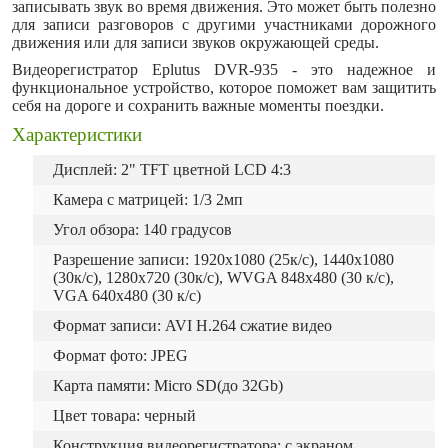
записывать звук во время движения. Это может быть полезно
для записи разговоров с другими участниками дорожного
движения или для записи звуков окружающей среды.
Видеорегистратор Eplutus DVR-935 - это надежное и
функциональное устройство, которое поможет вам защитить
себя на дороге и сохранить важные моменты поездки.
Характеристики
Дисплей: 2" TFT цветной LCD 4:3
Камера с матрицей: 1/3 2мп
Угол обзора: 140 градусов
Разрешение записи: 1920х1080 (25к/с), 1440х1080
(30к/с), 1280х720 (30к/с), WVGA 848х480 (30 к/с),
VGA 640х480 (30 к/с)
Формат записи: AVI H.264 сжатие видео
Формат фото: JPEG
Карта памяти: Micro SD(до 32Gb)
Цвет товара: черный
Конструкция видеорегистратора: с экраном