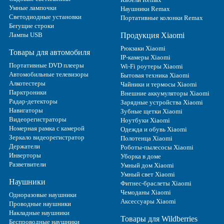
Умные лампочки
Наушники Remax
Светодиодные установки
Портативные колонки Remax
Бегущие строки
Лампы USB
Продукция Xiaomi
Рюкзаки Xiaomi
Товары для автомобиля
IP-камеры Xiaomi
Портативные DVD плееры
Wi-Fi роутеры Xiaomi
Автомобильные телевизоры
Бытовая техника Xiaomi
Алкотестеры
Чайники и термосы Xiaomi
Парктроники
Внешние аккумуляторы Xiaomi
Радар-детекторы
Зарядные устройства Xiaomi
Навигаторы
Зубные щетки Xiaomi
Видеорегистраторы
Ноутбуки Xiaomi
Номерная рамка с камерой
Одежда и обувь Xiaomi
Зеркало видеорегистратор
Полотенца Xiaomi
Держатели
Роботы-пылесосы Xiaomi
Инверторы
Уборка в доме
Разветвители
Умный дом Xiaomi
Умный свет Xiaomi
Наушники
Фитнес-браслеты Xiaomi
Чемоданы Xiaomi
Одноразовые наушники
Аксессуары Xiaomi
Проводные наушники
Накладные наушники
Товары для Wildberries
Беспроводные наушники