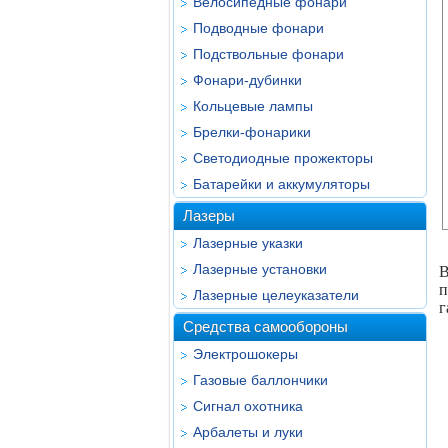
Велосипедные фонари
Подводные фонари
Подствольные фонари
Фонари-дубинки
Кольцевые лампы
Брелки-фонарики
Светодиодные прожекторы
Батарейки и аккумуляторы
Лазеры
Лазерные указки
Лазерные установки
В
п
Лазерные целеуказатели
г
Средства самообороны
Электрошокеры
Газовые баллончики
Сигнал охотника
Арбалеты и луки