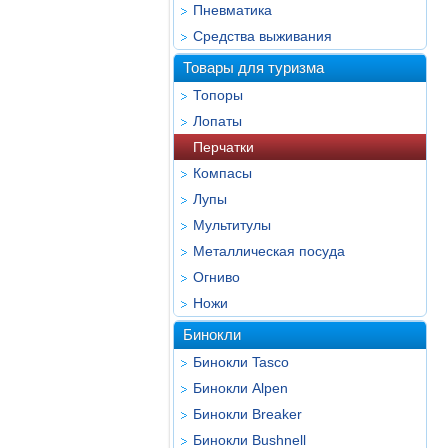
Пневматика
Средства выживания
Товары для туризма
Топоры
Лопаты
Перчатки
Компасы
Лупы
Мультитулы
Металлическая посуда
Огниво
Ножи
Бинокли
Бинокли Tasco
Бинокли Alpen
Бинокли Breaker
Бинокли Bushnell