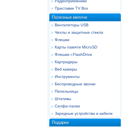
Радиоприёмники
Приставки TV Box
Полезные мелочи
Вентиляторы USB
Чехлы и защитные стекла
Флешки
Карты памяти MicroSD
Флешки i-FlashDrive
Картридеры
Веб камеры
Инструменты
Беспроводные звонки
Пепельницы
Штативы
Селфи-палки
Зарядные устройства и кабели
Подарки