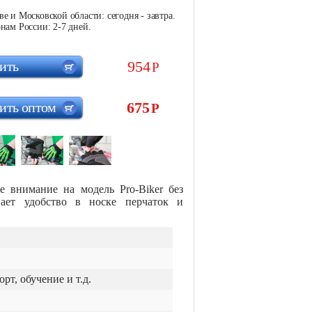
е и Московской области: сегодня - завтра.
нам России: 2-7 дней.
954
ить
Р
675
ить оптом
Р
е внимание на модель Pro-Biker без
вает удобство в носке перчаток и
рт, обучение и т.д.