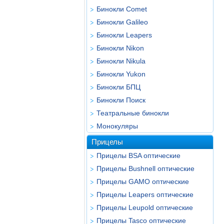
Бинокли Comet
Бинокли Galileo
Бинокли Leapers
Бинокли Nikon
Бинокли Nikula
Бинокли Yukon
Бинокли БПЦ
Бинокли Поиск
Театральные бинокли
Монокуляры
Прицелы
Прицелы BSA оптические
Прицелы Bushnell оптические
Прицелы GAMO оптические
Прицелы Leapers оптические
Прицелы Leupold оптические
Прицелы Tasco оптические