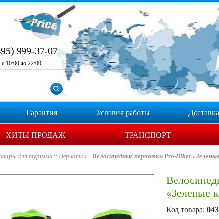
495) 999-37-07
с 10:00 до 22:00
Гарантия
Условия работы
Доставка
ХИТЫ ПРОДАЖ
ТРАНСПОРТ
овары для туризма
Перчатки
Велосипедные перчатки Pro-Biker «Зелены
Велосипедн
«Зеленые к
Код товара:
043