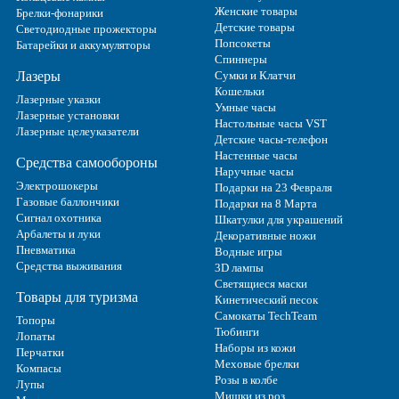
Женские товары
Брелки-фонарики
Детские товары
Светодиодные прожекторы
Попсокеты
Батарейки и аккумуляторы
Спиннеры
Лазеры
Сумки и Клатчи
Кошельки
Лазерные указки
Умные часы
Лазерные установки
Настольные часы VST
Лазерные целеуказатели
Детские часы-телефон
Настенные часы
Средства самообороны
Наручные часы
Электрошокеры
Подарки на 23 Февраля
Газовые баллончики
Подарки на 8 Марта
Сигнал охотника
Шкатулки для украшений
Арбалеты и луки
Декоративные ножи
Пневматика
Водные игры
Средства выживания
3D лампы
Светящиеся маски
Товары для туризма
Кинетический песок
Самокаты TechTeam
Топоры
Тюбинги
Лопаты
Наборы из кожи
Перчатки
Меховые брелки
Компасы
Розы в колбе
Лупы
Мишки из роз