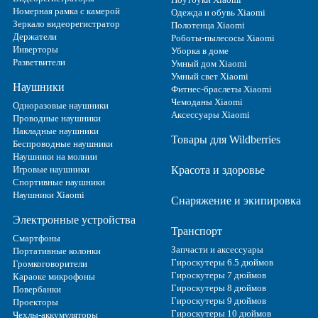
Номерная рамка с камерой
Одежда и обувь Xiaomi
Зеркало видеорегистратор
Полотенца Xiaomi
Держатели
Роботы-пылесосы Xiaomi
Инверторы
Уборка в доме
Разветвители
Умный дом Xiaomi
Умный свет Xiaomi
Наушники
Фитнес-браслеты Xiaomi
Чемоданы Xiaomi
Одноразовые наушники
Аксессуары Xiaomi
Проводные наушники
Накладные наушники
Товары для Wildberries
Беспроводные наушники
Наушники на молнии
Игровые наушники
Красота и здоровье
Спортивные наушники
Наушники Xiaomi
Снаряжение и экипировка
Электронные устройства
Транспорт
Смартфоны
Запчасти и аксессуары
Портативные колонки
Гироскутеры 6.5 дюймов
Громкоговорители
Гироскутеры 7 дюймов
Караоке микрофоны
Гироскутеры 8 дюймов
Повербанки
Гироскутеры 9 дюймов
Проекторы
Гироскутеры 10 дюймов
Чехлы-аккумуляторы