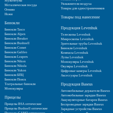
Мультитулы
Увлажнители воздуха
Металлическая посуда
Товары для одностраничников
Огниво
Ножи
Товары под нанесение
Бинокли
Продукция Levenhuk
Бинокли Tasco
Бинокли Alpen
Телескопы Levenhuk
Бинокли Breaker
Микроскопы Levenhuk
Бинокли Bushnell
Зрительные трубы Levenhuk
Бинокли Comet
Бинокли Levenhuk
Бинокли Galileo
Компасы Levenhuk
Бинокли Leapers
Лупы Levenhuk
Бинокли Nikon
Монокуляры Levenhuk
Бинокли Nikula
Окуляры Levenhuk
Бинокли Yukon
Цифровые камеры Levenhuk
Бинокли БПЦ
Аксессуары Levenhuk
Бинокли Поиск
Театральные бинокли
Продукция Baseus
Монокуляры
Автомобильные держатели Baseus
Автомобильные зарядки Baseus
Прицелы
Аккумуляторные батареи Baseus
Прицелы BSA оптические
Беспроводные зарядки Baseus
Прицелы Bushnell оптические
Зарядные устройства Baseus
Прицелы GAMO оптические