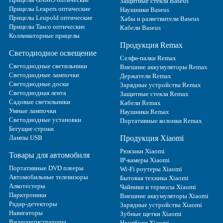
Защитные стекла Baseus
Прицелы Leapers оптические
Наушники Baseus
Прицелы Leupold оптические
Хабы и разветвители Baseus
Прицелы Tasco оптические
Кабели Baseus
Коллиматорные прицелы
Продукция Remax
Светодиодное освещение
Селфи-палки Remax
Светодиодные светильники
Внешние аккумуляторы Remax
Светодиодные лампочки
Держатели Remax
Светодиодные доски
Зарядные устройства Remax
Светодиодная лента
Защитные стекла Remax
Садовые светильники
Кабели Remax
Умные лампочки
Наушники Remax
Светодиодные установки
Портативные колонки Remax
Бегущие строки
Лампы USB
Продукция Xiaomi
Рюкзаки Xiaomi
Товары для автомобиля
IP-камеры Xiaomi
Портативные DVD плееры
Wi-Fi роутеры Xiaomi
Автомобильные телевизоры
Бытовая техника Xiaomi
Алкотестеры
Чайники и термосы Xiaomi
Парктроники
Внешние аккумуляторы Xiaomi
Радар-детекторы
Зарядные устройства Xiaomi
Навигаторы
Зубные щетки Xiaomi
Видеорегистраторы
Ноутбуки Xiaomi