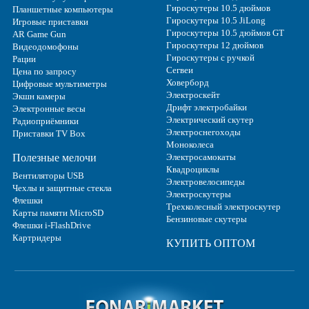
Гироскутеры 10.5 дюймов
Планшетные компьютеры
Гироскутеры 10.5 JiLong
Игровые приставки
Гироскутеры 10.5 дюймов GT
AR Game Gun
Гироскутеры 12 дюймов
Видеодомофоны
Гироскутеры с ручкой
Рации
Сегвеи
Цена по запросу
Ховерборд
Цифровые мультиметры
Электроскейт
Экшн камеры
Дрифт электробайки
Электронные весы
Электрический скутер
Радиоприёмники
Электроснегоходы
Приставки TV Box
Моноколеса
Полезные мелочи
Электросамокаты
Квадроциклы
Вентиляторы USB
Электровелосипеды
Чехлы и защитные стекла
Электроскутеры
Флешки
Трехколесный электроскутер
Карты памяти MicroSD
Бензиновые скутеры
Флешки i-FlashDrive
Картридеры
КУПИТЬ ОПТОМ