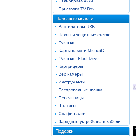
Радиоприёмники
Приставки TV Box
Полезные мелочи
Вентиляторы USB
Чехлы и защитные стекла
Флешки
Карты памяти MicroSD
Флешки i-FlashDrive
Картридеры
Веб камеры
Инструменты
Беспроводные звонки
Пепельницы
Штативы
Селфи-палки
Зарядные устройства и кабели
Подарки