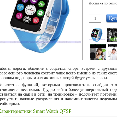
Доставка по регио
Куп
абота, дорога, общение в соцсетях, спорт, встречи с друзья
овременного человека состоит чаще всего именно из таких сос
орошим подспорьем для активных людей будут умные часы.
оличество функций, которыми производитель снабдил эт
счисляется десятками. Трудно найти более универсальный гад
ставаться на связи в сети, на тренировке – подсчитает потраче
ропустить важные уведомления и напомнит занести недельный
еобходимо.
Характеристики Smart Watch Q7SP