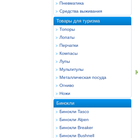
Пневматика
Средства выживания
Товары для туризма
Топоры
Лопаты
Перчатки
Компасы
Лупы
Мультитулы
Металлическая посуда
Огниво
Ножи
Бинокли
Бинокли Tasco
Бинокли Alpen
Бинокли Breaker
Бинокли Bushnell