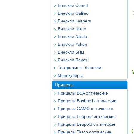
Бинокли Comet
Бинокли Galileo
Бинокли Leapers
Бинокли Nikon
Бинокли Nikula
Бинокли Yukon
Бинокли БПЦ
Бинокли Поиск
Театральные бинокли
Монокуляры
Прицелы
Прицелы BSA оптические
Прицелы Bushnell оптические
Прицелы GAMO оптические
Прицелы Leapers оптические
Прицелы Leupold оптические
Прицелы Tasco оптические