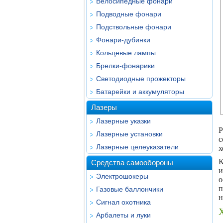
Велосипедные фонари
Подводные фонари
Подствольные фонари
Фонари-дубинки
Кольцевые лампы
Брелки-фонарики
Светодиодные прожекторы
Батарейки и аккумуляторы
Лазеры
Лазерные указки
Р
Лазерные установки
с
Лазерные целеуказатели
х
К
Средства самообороны
и
Электрошокеры
о
п
Газовые баллончики
н
Сигнал охотника
Арбалеты и луки